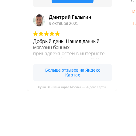
-
И
-
Т
Суши Веник на карте Москвы — Яндекс Карты