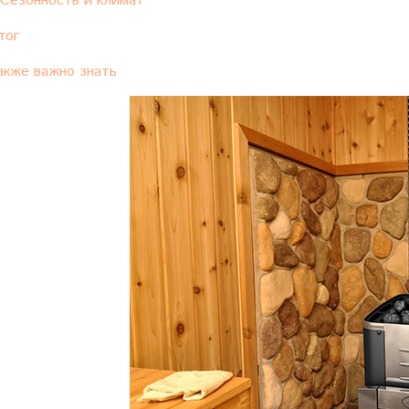
Сезонность и климат
тог
акже важно знать