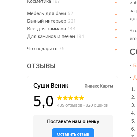
Косметика
187
из
на
Мебель для бани
52
до
Банный интерьер
221
Все для хаммама
144
Чт
Для каминов и печей
194
ег
Что подарить
75
С
ОТЗЫВЫ
-
Б
-
Д