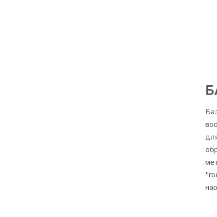
Б
Ба
во
для
об
ме
"г
на