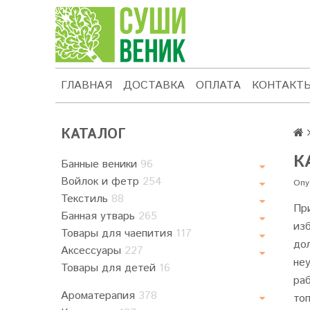
ГЛАВНАЯ
ДОСТАВКА
ОПЛАТА
КОНТАКТ
КАТАЛОГ
К
Банные веники
96
Войлок и фетр
254
Опу
Текстиль
88
Пр
Банная утварь
265
из
Товары для чаепития
117
до
Аксессуары
227
не
Товары для детей
16
ра
Ароматерапия
378
то