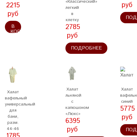
«Классический»
руб
2215
легкий
руб
в
ПОД
клетку
2785
В
КОРЗИНУ
руб
ПОДРОБНЕЕ
Халат
Халат
Халат
льняной
вафель
вафельный
с
синий
универсальный
5775
капюшоном
для
«Люкс»
руб
бани,
6395
разм.
руб
44-46
ПОД
1785