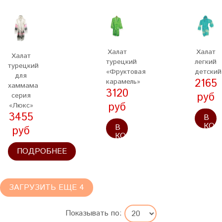
Халат
Халат
Халат
турецкий
легкий
турецкий
«Фруктовая
детский
для
2165
карамель»
хаммама
3120
руб
серия
руб
«Люкс»
3455
В
КОР
В
руб
КОРЗИНУ
ПОДРОБНЕЕ
ЗАГРУЗИТЬ ЕЩЕ 4
Показывать по: