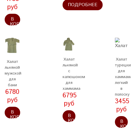
ПОДРОБНЕЕ
руб
В
КОРЗИНУ
Халат
Халат
Халат
льняной
турецки
льняной
с
для
мужской
капюшоном
хаммам
для
для
легкий
бани
хаммама
в
6780
6795
полоску
руб
3455
руб
руб
В
В
КОРЗИНУ
КОРЗИНУ
В
КОР