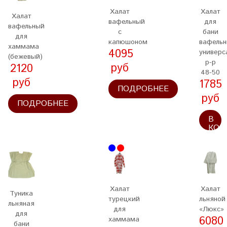
Халат
Халат
Халат
вафельный
для
вафельный
с
бани
для
капюшоном
вафель
хаммама
4095
универс
(бежевый)
р-р
руб
2120
48-50
руб
1785
ПОДРОБНЕЕ
руб
ПОДРОБНЕЕ
В
КОР
Халат
Халат
Туника
турецкий
льняной
льняная
для
«Люкс»
для
6080
хаммама
бани