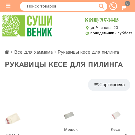
0
8 (800) 707-14-03
ул. Чаянова, 20
понедельник - суббота
Все для хаммама
Рукавицы кесе для пилинга
РУКАВИЦЫ КЕСЕ ДЛЯ ПИЛИНГА
Сортировка
Мешок
Кесе