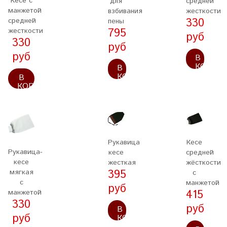
Кесе с
для
средней
манжетой
взбивания
жесткости
330
средней
пены
795
жесткости
руб
330
руб
руб
В
КОРЗИ
В
КОРЗИНУ
В
КОРЗИНУ
Рукавица
Кесе
Рукавица-
кесе
средней
кесе
жесткая
жёсткости
395
мягкая
с
с
манжетой
руб
415
манжетой
330
руб
В
руб
КОРЗИНУ