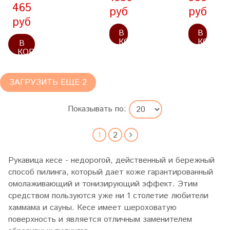
465
руб
руб
руб
В
В
КОРЗИНУ
КОРЗИ
В
КОРЗИНУ
ЗАГРУЗИТЬ ЕЩЕ 2
Показывать по:
1
2
Рукавица кесе - недорогой, действенный и бережный
способ пилинга, который дает коже гарантированный
омолаживающий и тонизирующий эффект. Этим
средством пользуются уже ни 1 столетие любители
хаммама и сауны. Кесе имеет шероховатую
поверхность и является отличным заменителем