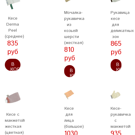
Мочалка-
Рукавица
Кесе
рукавичка
кесе
Derma
из
для
Peel
козьей
деликатных
(среднее)
шерсти
зон
835
865
(жесткая)
810
руб
руб
руб
В
В
КОРЗИНУ
КОРЗИ
В
КОРЗИНУ
Кесе
Кесе-
Кесе с
для
рукавичка
манжетой
лица
с
жесткая
(большое)
манжетой
1030
935
(цветная)