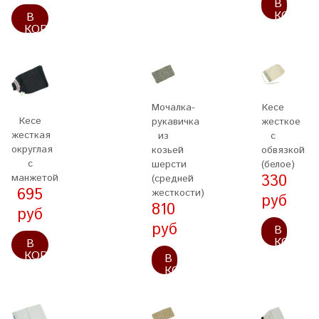
В
КОРЗИ
В
КОРЗИНУ
Мочалка-
Кесе
Кесе
рукавичка
жесткое
жесткая
из
с
округлая
козьей
обвязкой
с
шерсти
(белое)
330
манжетой
(средней
695
жесткости)
руб
810
руб
руб
В
КОРЗИ
В
КОРЗИНУ
В
КОРЗИНУ