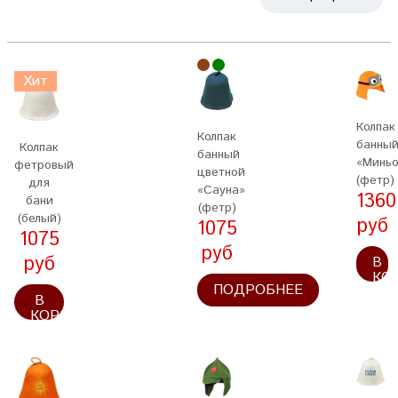
Хит
Колпак
Колпак
банны
Колпак
банный
«Миньо
фетровый
цветной
(фетр)
для
«Сауна»
1360
бани
(фетр)
(белый)
руб
1075
1075
руб
руб
В
КО
ПОДРОБНЕЕ
В
КОРЗИНУ