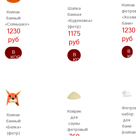
Колпак
Шапка
фетро
Колпак
банная
«Хозяи
банный
«Буденовка»
бани»
«Солнышко»
(фетр)
1230
1230
1175
руб
руб
руб
В
В
В
КО
КОРЗИНУ
КОРЗИНУ
Фетро
Коврик
набор
Колпак
для
для
банный
сауны
бани
«Белка»
фетровый
(колпак
(фетр)