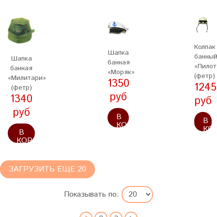
Колпак
Шапка
банны
Шапка
банная
«Пилот
банная
«Моряк»
(фетр)
«Милитари»
1350
1245
(фетр)
руб
1340
руб
руб
В
В
КОРЗИНУ
КО
В
КОРЗИНУ
ЗАГРУЗИТЬ ЕЩЕ 20
Показывать по: