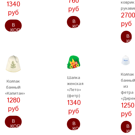
760
коврик
1340
руб
рукави
руб
270
В
руб
В
КОРЗИНУ
КОРЗИНУ
В
КО
Колпак
Шапка
банны
Колпак
женская
из
банный
«Лето»
фетра
«Капитан»
(фетр)
«Дире
1280
1340
1250
руб
руб
руб
В
В
В
КОРЗИНУ
КОРЗИНУ
КО