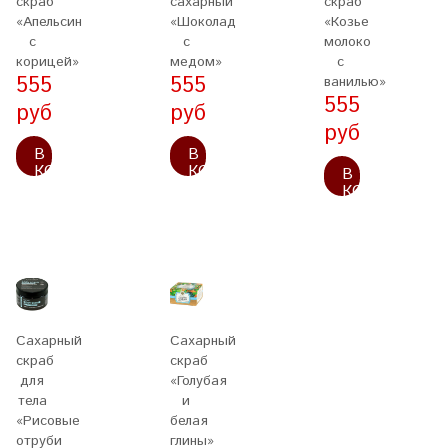
скраб
сахарный
скраб
«Апельсин
«Шоколад
«Козье
с
с
молоко
корицей»
медом»
с
555
555
ванилью»
555
руб
руб
руб
В
В
КОРЗИНУ
КОРЗИНУ
В
КОРЗИНУ
Сахарный
Сахарный
скраб
скраб
для
«Голубая
тела
и
«Рисовые
белая
отруби
глины»