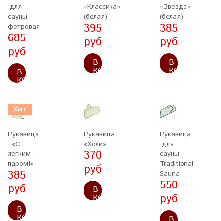
для
«Классика»
«Звезда»
сауны
(белая)
(белая)
395
385
фетровая
685
руб
руб
руб
В
В
КОРЗИНУ
КОРЗИНУ
В
КОРЗИНУ
Хит
Рукавица
Рукавица
Рукавица
«С
«Холи»
для
370
легким
сауны
паром!»
Traditional
руб
385
Sauna
550
руб
В
руб
КОРЗИНУ
В
КОРЗИНУ
В