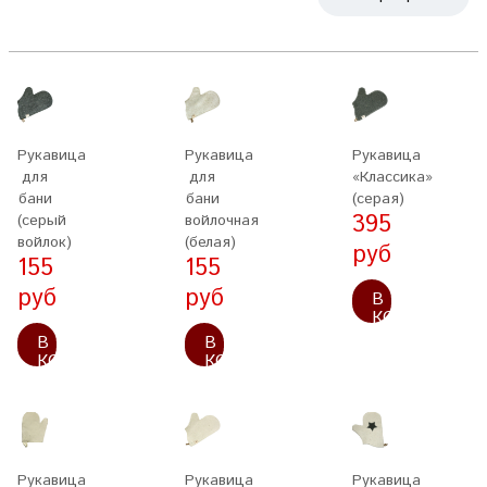
Рукавица
Рукавица
Рукавица
для
для
«Классика»
бани
бани
(серая)
395
(серый
войлочная
войлок)
(белая)
руб
155
155
руб
руб
В
КОРЗИНУ
В
В
КОРЗИНУ
КОРЗИНУ
Рукавица
Рукавица
Рукавица