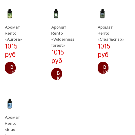
Аромат
Аромат
Аромат
Rento
Rento
Rento
«Aurora»
«Wilderness
«Clear&crisp»
1015
1015
forest»
1015
руб
руб
руб
В
В
КОРЗИНУ
КОРЗИНУ
В
КОРЗИНУ
Аромат
Rento
«Blue