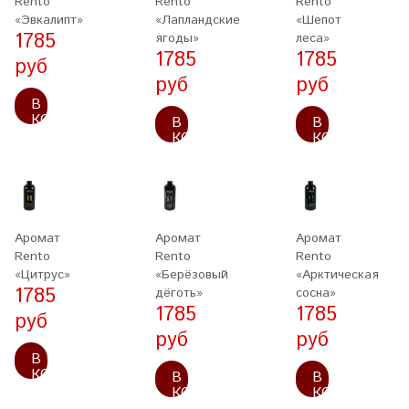
Rento
Rento
Rento
«Эвкалипт»
«Лапландские
«Шепот
1785
ягоды»
леса»
1785
1785
руб
руб
руб
В
КОРЗИНУ
В
В
КОРЗИНУ
КОРЗИНУ
Аромат
Аромат
Аромат
Rento
Rento
Rento
«Цитрус»
«Берёзовый
«Арктическая
1785
дёготь»
сосна»
1785
1785
руб
руб
руб
В
КОРЗИНУ
В
В
КОРЗИНУ
КОРЗИНУ