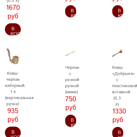
(0,5 л)
1670
В
В
руб
КОРЗИНУ
КОРЗИ
В
КОРЗИНУ
Черпак
Ковш
Ковш-
с
«Добрыня»
черпак
резной
с
наборный,
ручкой
пластиково
1 л
(мини)
вставкой
750
(вертикальная
(0,3
ручка)
л)
руб
935
1330
руб
руб
В
КОРЗИНУ
В
В