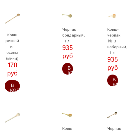
Черпак
Ковш-
Ковш
бондарный,
черпак
резной
1 л
№ 3
935
из
наборный,
осины
1 л
руб
935
(мини)
170
руб
В
руб
КОРЗИНУ
В
КОРЗИ
В
КОРЗИНУ
Ковш
Черпак