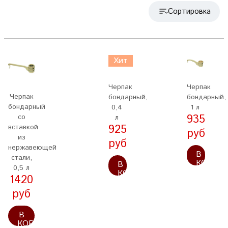
Сортировка
Хит
Черпак
Черпак
Черпак
бондарный,
бондарный,
бондарный
0,4
1 л
935
со
л
925
вставкой
руб
из
руб
нержавеющей
В
стали,
КОРЗИ
В
0,5 л
КОРЗИНУ
1420
руб
В
КОРЗИНУ