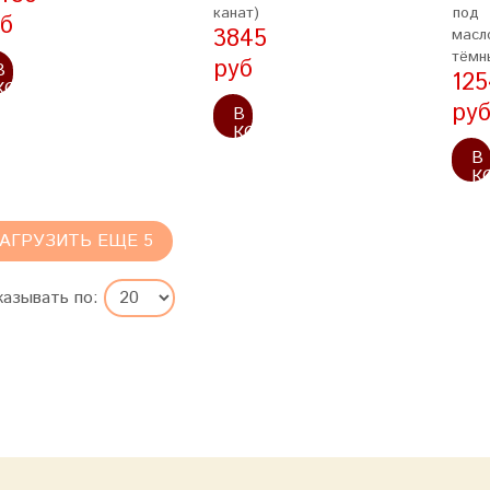
канат)
под
б
3845
масл
тёмн
руб
В
125
КОРЗИНУ
ру
В
КОРЗИНУ
В
К
АГРУЗИТЬ ЕЩЕ 5
казывать по: