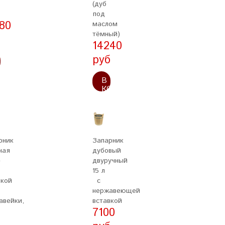
(дуб
под
80
маслом
тёмный)
б
14240
руб
ОРЗИНУ
В
КОРЗИНУ
рник
Запарник
ная
дубовый
»
двуручный
15 л
вкой
с
нержавеющей
авейки,
вставкой
7100