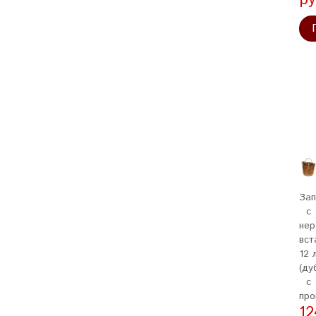
Зап
с
не
вст
12 
(ду
с
про
12