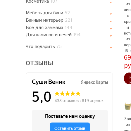
Косметика
187
из
лип
Мебель для бани
52
с
Банный интерьер
221
кр
Все для хаммама
144
и
вст
Для каминов и печей
194
из
нер
Что подарить
75
15 
69
ОТЗЫВЫ
ру
Зап
из
лип