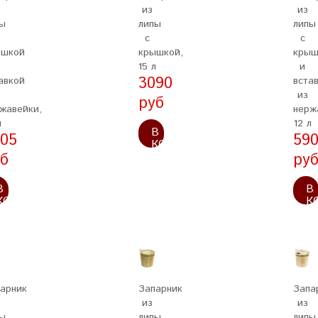
из
из
ы
липы
липы
с
с
ышкой
крышкой,
крыш
15 л
и
3090
авкой
вста
из
руб
жавейки,
нерж
л
12 л
В
05
59
КОРЗИНУ
б
ру
В
В
КОРЗИНУ
К
арник
Запарник
Запа
из
из
ы
липы
липы