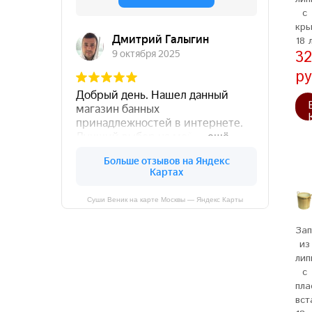
с
кры
18 
32
ру
Суши Веник на карте Москвы — Яндекс Карты
Зап
из
лип
с
пла
вст