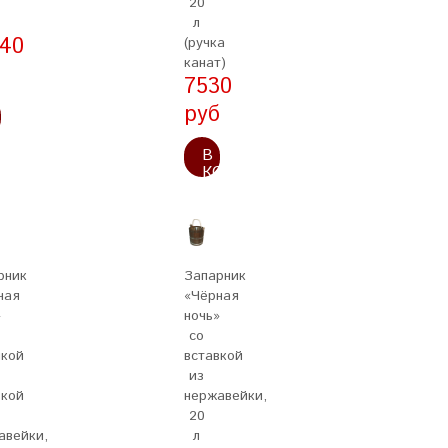
20
л
240
(ручка
канат)
б
7530
руб
ОРЗИНУ
В
КОРЗИНУ
рник
Запарник
ная
«Чёрная
»
ночь»
со
кой
вставкой
из
вкой
нержавейки,
20
авейки,
л