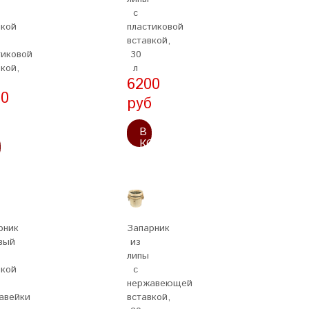
с
кой
пластиковой
вставкой,
тиковой
30
кой,
л
6200
20
руб
б
В
КОРЗИНУ
ОРЗИНУ
рник
Запарник
вый
из
липы
вкой
с
нержавеющей
авейки
вставкой,