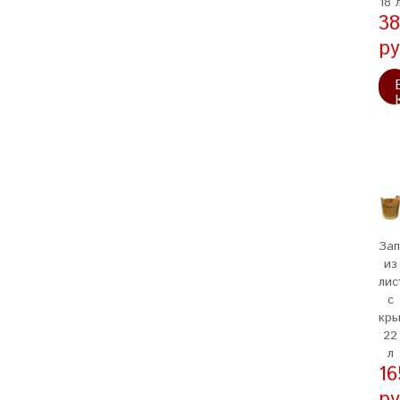
18 
38
ру
Зап
из
лис
с
кры
22
л
16
ру