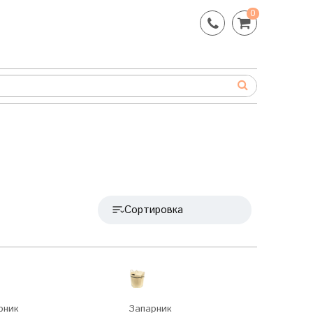
0
Сортировка
рник
Запарник