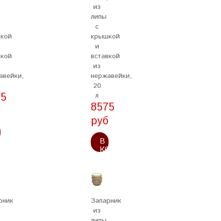
из
липы
с
кой
крышкой
и
вкой
вставкой
из
авейки,
нержавейки,
20
05
л
8575
б
руб
ОРЗИНУ
В
КОРЗИНУ
рник
Запарник
из
липы