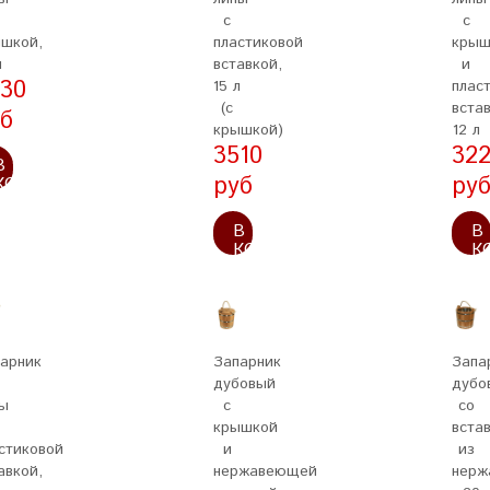
с
с
шкой,
пластиковой
крыш
л
вставкой,
и
30
15 л
плас
(с
встав
б
крышкой)
12 л
3510
32
В
руб
ру
КОРЗИНУ
В
В
КОРЗИНУ
К
арник
Запарник
Запа
дубовый
дубо
ы
с
со
крышкой
вста
стиковой
и
из
авкой,
нержавеющей
нерж