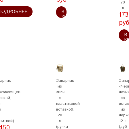
20
л
ПОДРОБНЕЕ
В
173
КОРЗИНУ
ру
В
К
арник
Запарник
Запа
из
«Чёр
ржавеющей
липы
ночь
авкой,
с
со
л
пластиковой
вста
б
вставкой,
из
20
нерж
питкой)
л
12 л
450
(ручки
(дуб