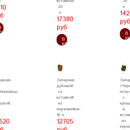
л
вставкой,
, 20
10
20
л
14
л
б
17380
ру
руб
В
КОРЗИНУ
В
К
В
КОРЗИНУ
арник
Запарник
Запа
дубовый
«Чёр
твенницы
со
ночь
вставкой
с
шкой,
из
крыш
нержавейки,
и
16 л
вста
520
12705
из
нерж
б
руб