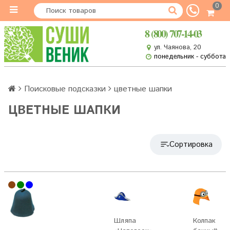
0
8 (800) 707-14-03
ул. Чаянова, 20
понедельник - суббота
Поисковые подсказки
цветные шапки
ЦВЕТНЫЕ ШАПКИ
Сортировка
Шляпа
Колпак