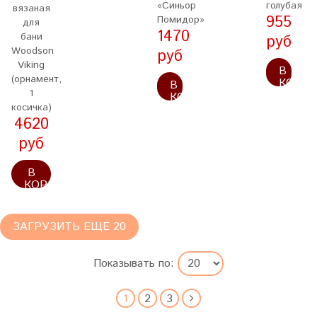
«Синьор
голубая
вязаная
955
Помидор»
для
1470
бани
руб
Woodson
руб
Viking
В
(орнамент,
КОРЗ
В
1
КОРЗИНУ
косичка)
4620
руб
В
КОРЗИНУ
ЗАГРУЗИТЬ ЕЩЕ 20
Показывать по:
1
2
3