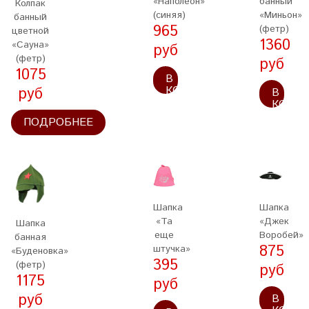
«Наполеон»
банный
Колпак
(синяя)
«Миньон»
банный
965
(фетр)
цветной
1360
«Сауна»
руб
(фетр)
руб
1075
В
КОРЗИНУ
руб
В
КОРЗ
ПОДРОБНЕЕ
Шапка
Шапка
«Та
«Джек
Шапка
еще
Воробей»
банная
875
штучка»
«Буденовка»
395
(фетр)
руб
1175
руб
руб
В