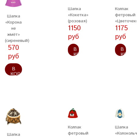
Шапка
Колпак
«Кокетка»
фетровый
Шапка
(розовая)
«Цветочек
«Корона
1150
1175
не
жмёт»
руб
руб
(сиреневый)
570
В
В
КОРЗИНУ
КОРЗ
руб
В
КОРЗИНУ
Колпак
Шапка
фетровый
«Колоколь
Шапка