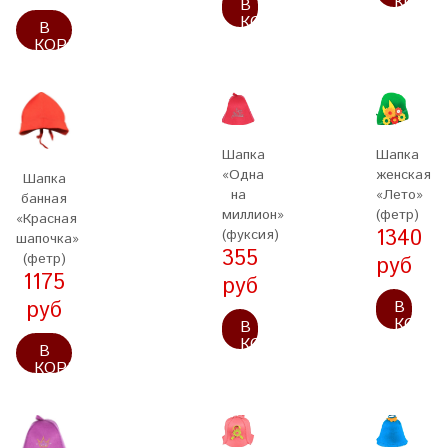
КОРЗ
В
КОРЗИНУ
В
КОРЗИНУ
Шапка
Шапка
«Одна
женская
Шапка
на
«Лето»
банная
миллион»
(фетр)
«Красная
1340
(фуксия)
шапочка»
355
(фетр)
руб
1175
руб
руб
В
КОРЗ
В
КОРЗИНУ
В
КОРЗИНУ