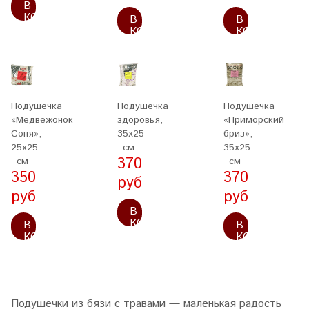
В
КОРЗИНУ
В
В
КОРЗИНУ
КОРЗИНУ
Подушечка
Подушечка
Подушечка
«Медвежонок
здоровья,
«Приморский
Соня»,
35x25
бриз»,
25x25
см
35x25
370
см
см
350
370
руб
руб
руб
В
КОРЗИНУ
В
В
КОРЗИНУ
КОРЗИНУ
Подушечки из бязи с травами — маленькая радость