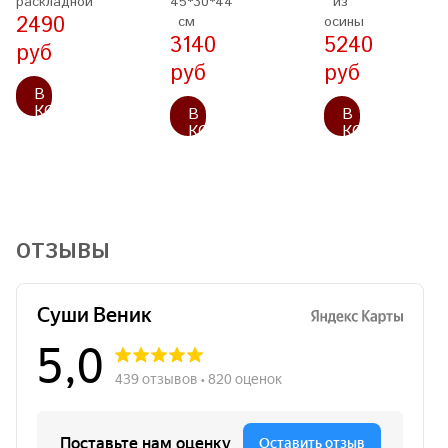
раскладной
45*30*44
из
2490
см
осины
3140
5240
руб
руб
руб
В
КОРЗИНУ
В
В
КОРЗИНУ
КОРЗИНУ
ОТЗЫВЫ