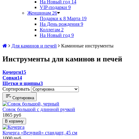
На Новый год
14
VIP-подарки
9
Женщинам
26
Подарки к 8 Марта
19
На День рождения
9
Коллегам
2
На Новый год
9
Для каминов и печей
Каминные инструменты
Инструменты для каминов и печей
Кочерги
15
Совки
14
Щетки и щипцы
3
Сортировать
Сортировка
Совок большой с длинной ручкой
1865 руб
В корзину
Кочерга «Везувий» стандарт, 45 см
1000 руб