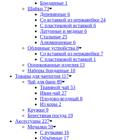
Бондарные
1
Шайки
73
Деревянные
6
Со вставкой из нержавейки
24
С пластиковой вставкой
6
Латунные и медные
6
Стальные
25
Алюминиевые
6
Обливные устройства
8
Со вставкой из нержавейки
7
С пластиковой вставкой
1
Оцинкованные изделия
13
Наборы бондарные
10
Товары для чаепития
117
Чай для бани
89
Травяной чай
53
Иван-чай
27
Плодово-ягодный
8
Из коры
2
Кружки
9
Берестяная посуда
19
Аксессуары
227
Мочалки
59
С ручками
16
Объёмные
17