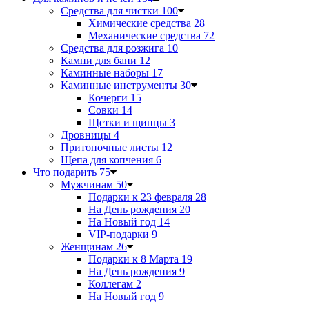
Средства для чистки
100
Химические средства
28
Механические средства
72
Средства для розжига
10
Камни для бани
12
Каминные наборы
17
Каминные инструменты
30
Кочерги
15
Совки
14
Щетки и щипцы
3
Дровницы
4
Притопочные листы
12
Щепа для копчения
6
Что подарить
75
Мужчинам
50
Подарки к 23 февраля
28
На День рождения
20
На Новый год
14
VIP-подарки
9
Женщинам
26
Подарки к 8 Марта
19
На День рождения
9
Коллегам
2
На Новый год
9