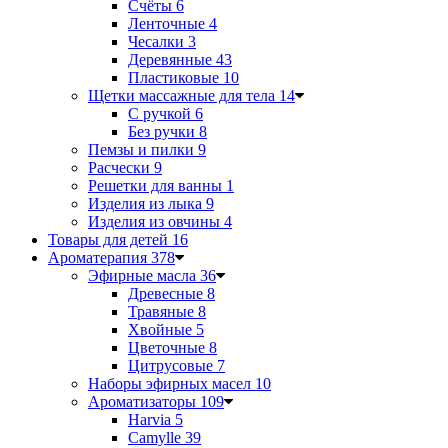
Счёты
6
Ленточные
4
Чесалки
3
Деревянные
43
Пластиковые
10
Щетки массажные для тела
14
С ручкой
6
Без ручки
8
Пемзы и пилки
9
Расчески
9
Решетки для ванны
1
Изделия из лыка
9
Изделия из овчины
4
Товары для детей
16
Ароматерапия
378
Эфирные масла
36
Древесные
8
Травяные
8
Хвойные
5
Цветочные
8
Цитрусовые
7
Наборы эфирных масел
10
Ароматизаторы
109
Harvia
5
Camylle
39