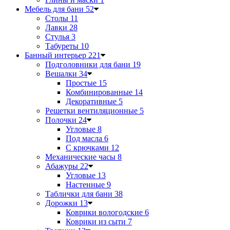
Мебель для бани
52
Столы
11
Лавки
28
Стулья
3
Табуреты
10
Банный интерьер
221
Подголовники для бани
19
Вешалки
34
Простые
15
Комбинированные
14
Декоративные
5
Решетки вентиляционные
5
Полочки
24
Угловые
8
Под масла
6
С крючками
12
Механические часы
8
Абажуры
22
Угловые
13
Настенные
9
Таблички для бани
38
Дорожки
13
Коврики вологодские
6
Коврики из сыти
7