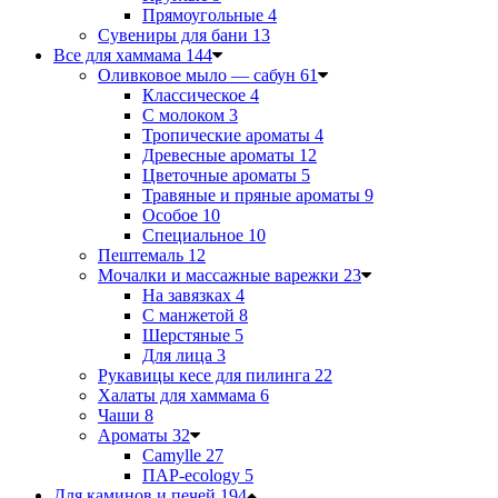
Прямоугольные
4
Сувениры для бани
13
Все для хаммама
144
Оливковое мыло — сабун
61
Классическое
4
С молоком
3
Тропические ароматы
4
Древесные ароматы
12
Цветочные ароматы
5
Травяные и пряные ароматы
9
Особое
10
Специальное
10
Пештемаль
12
Мочалки и массажные варежки
23
На завязках
4
С манжетой
8
Шерстяные
5
Для лица
3
Рукавицы кесе для пилинга
22
Халаты для хаммама
6
Чаши
8
Ароматы
32
Camylle
27
ПАР-ecology
5
Для каминов и печей
194