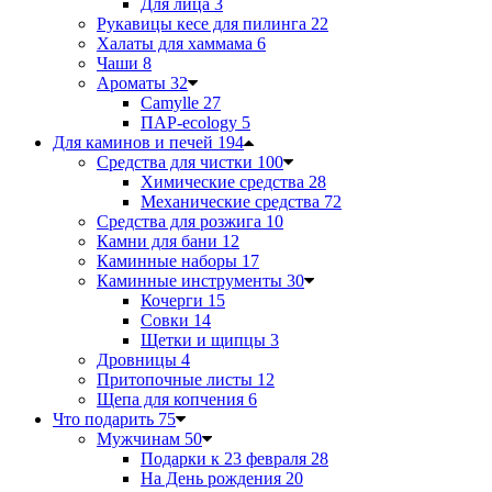
Для лица
3
Рукавицы кесе для пилинга
22
Халаты для хаммама
6
Чаши
8
Ароматы
32
Camylle
27
ПАР-ecology
5
Для каминов и печей
194
Средства для чистки
100
Химические средства
28
Механические средства
72
Средства для розжига
10
Камни для бани
12
Каминные наборы
17
Каминные инструменты
30
Кочерги
15
Совки
14
Щетки и щипцы
3
Дровницы
4
Притопочные листы
12
Щепа для копчения
6
Что подарить
75
Мужчинам
50
Подарки к 23 февраля
28
На День рождения
20