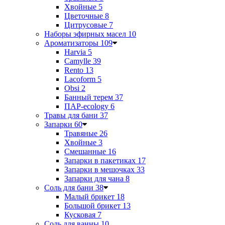
Хвойные
5
Цветочные
8
Цитрусовые
7
Наборы эфирных масел
10
Ароматизаторы
109
Harvia
5
Camylle
39
Rento
13
Lacoform
5
Obsi
2
Банный терем
37
ПАР-ecology
6
Травы для бани
37
Запарки
60
Травяные
26
Хвойные
3
Смешанные
16
Запарки в пакетиках
17
Запарки в мешочках
33
Запарки для чана
8
Соль для бани
38
Малый брикет
18
Большой брикет
13
Кусковая
7
Соль для ванны
10