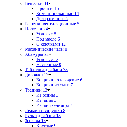
Вешалки
34
Простые
15
Комбинированные
14
Декоративные
5
Решетки вентиляционные
5
Полочки
24
Угловые
8
Под масла
6
С крючками
12
Механические часы
8
Абажуры
22
Угловые
13
Настенные
9
Таблички для бани
38
Дорожки
13
Коврики вологодские
6
Коврики из сыти
7
Трапики
13
Из осины
3
Из липы
3
Из лиственницы
7
Лежаки и сидушки
8
Ручки для бани
18
Зеркала
13
Круглые
9