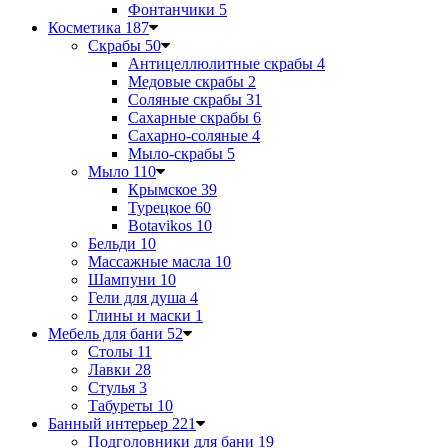
Фонтанчики
5
Косметика
187
Скрабы
50
Антицеллюлитные скрабы
4
Медовые скрабы
2
Соляные скрабы
31
Сахарные скрабы
6
Сахарно-соляные
4
Мыло-скрабы
5
Мыло
110
Крымское
39
Турецкое
60
Botavikos
10
Бельди
10
Массажные масла
10
Шампуни
10
Гели для душа
4
Глины и маски
1
Мебель для бани
52
Столы
11
Лавки
28
Стулья
3
Табуреты
10
Банный интерьер
221
Подголовники для бани
19