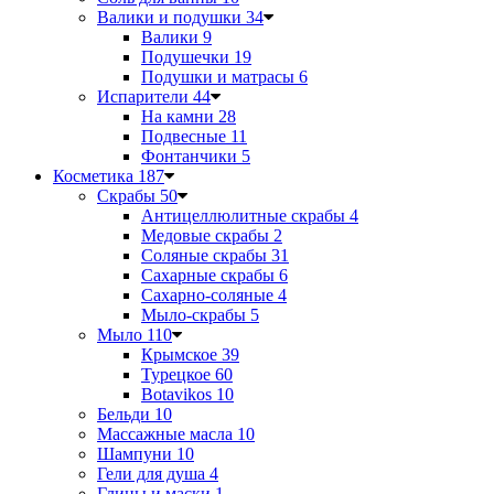
Валики и подушки
34
Валики
9
Подушечки
19
Подушки и матрасы
6
Испарители
44
На камни
28
Подвесные
11
Фонтанчики
5
Косметика
187
Скрабы
50
Антицеллюлитные скрабы
4
Медовые скрабы
2
Соляные скрабы
31
Сахарные скрабы
6
Сахарно-соляные
4
Мыло-скрабы
5
Мыло
110
Крымское
39
Турецкое
60
Botavikos
10
Бельди
10
Массажные масла
10
Шампуни
10
Гели для душа
4
Глины и маски
1