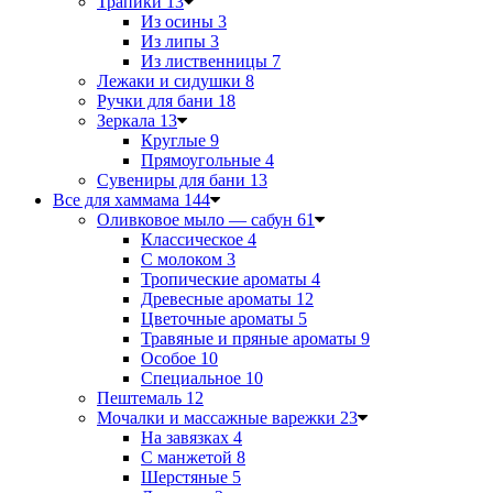
Трапики
13
Из осины
3
Из липы
3
Из лиственницы
7
Лежаки и сидушки
8
Ручки для бани
18
Зеркала
13
Круглые
9
Прямоугольные
4
Сувениры для бани
13
Все для хаммама
144
Оливковое мыло — сабун
61
Классическое
4
С молоком
3
Тропические ароматы
4
Древесные ароматы
12
Цветочные ароматы
5
Травяные и пряные ароматы
9
Особое
10
Специальное
10
Пештемаль
12
Мочалки и массажные варежки
23
На завязках
4
С манжетой
8
Шерстяные
5