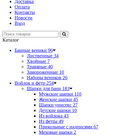
Доставка
Оплата
Контакты
Новости
Вход
Каталог
Банные веники
96
Лиственные
34
Хвойные
7
Травяные
40
Замороженные
10
Наборы веников
26
Войлок и фетр
254
Шапки для бани
183
Мужские шапки
110
Женские шапки
45
Шапки унисекс
27
Детские шапки
10
Из войлока
43
Из фетра
49
Прикольные с надписями
67
Меховые шапки
2