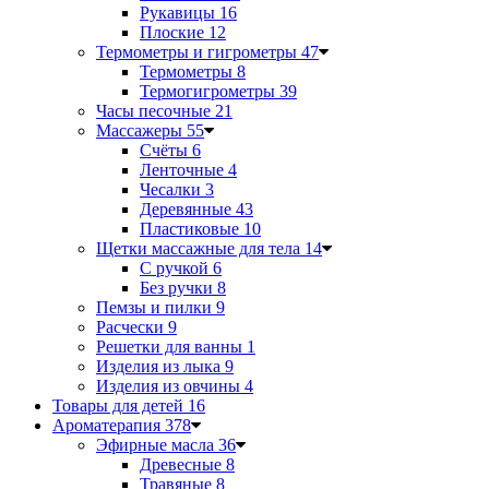
Рукавицы
16
Плоские
12
Термометры и гигрометры
47
Термометры
8
Термогигрометры
39
Часы песочные
21
Массажеры
55
Счёты
6
Ленточные
4
Чесалки
3
Деревянные
43
Пластиковые
10
Щетки массажные для тела
14
С ручкой
6
Без ручки
8
Пемзы и пилки
9
Расчески
9
Решетки для ванны
1
Изделия из лыка
9
Изделия из овчины
4
Товары для детей
16
Ароматерапия
378
Эфирные масла
36
Древесные
8
Травяные
8