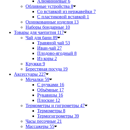
Алюминиевые
6
Обливные устройства
8
Со вставкой из нержавейки
7
С пластиковой вставкой
1
Оцинкованные изделия
13
Наборы бондарные
10
Товары для чаепития
117
Чай для бани
89
Травяной чай
53
Иван-чай
27
Плодово-ягодный
8
Из коры
2
Кружки
9
Берестяная посуда
19
Аксессуары
227
Мочалки
59
С ручками
16
Объёмные
17
Рукавицы
16
Плоские
12
Термометры и гигрометры
47
Термометры
8
Термогигрометры
39
Часы песочные
21
Массажеры
55