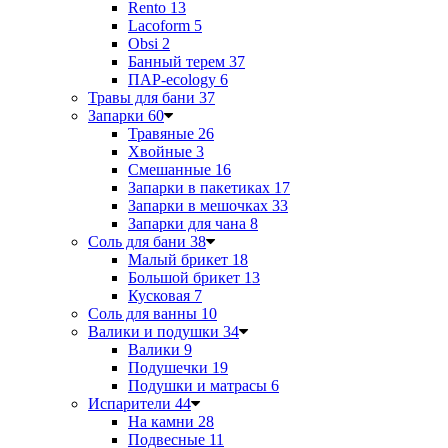
Rento
13
Lacoform
5
Obsi
2
Банный терем
37
ПАР-ecology
6
Травы для бани
37
Запарки
60
Травяные
26
Хвойные
3
Смешанные
16
Запарки в пакетиках
17
Запарки в мешочках
33
Запарки для чана
8
Соль для бани
38
Малый брикет
18
Большой брикет
13
Кусковая
7
Соль для ванны
10
Валики и подушки
34
Валики
9
Подушечки
19
Подушки и матрасы
6
Испарители
44
На камни
28
Подвесные
11