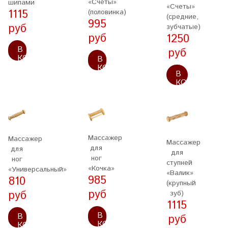
«Счёты»
шипами
«Счеты»
1115
(половинка)
(средние,
995
руб
зубчатые)
руб
1250
В
руб
КОРЗИНУ
В
КОРЗИНУ
В
КОРЗИНУ
Массажер
Массажер
Массажер
для
для
для
ног
ног
ступней
«Кочка»
«Универсальный»
«Валик»
985
810
(крупный
руб
руб
зуб)
1115
В
В
руб
КОРЗИНУ
КОРЗИНУ