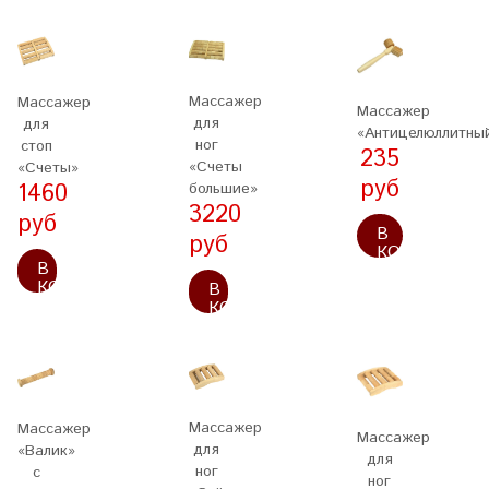
Массажер
Массажер
Массажер
для
для
«Антицелюллитны
ног
стоп
235
«Счеты
«Счеты»
руб
1460
большие»
3220
руб
В
руб
КОРЗИНУ
В
КОРЗИНУ
В
КОРЗИНУ
Массажер
Массажер
Массажер
для
«Валик»
для
ног
с
ног