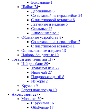
Бондарные
1
Шайки
74
Деревянные
6
Со вставкой из нержавейки
24
С пластиковой вставкой
6
Латунные и медные
6
Стальные
25
Алюминиевые
7
Обливные устройства
8
Со вставкой из нержавейки
7
С пластиковой вставкой
1
Оцинкованные изделия
13
Наборы бондарные
10
Товары для чаепития
117
Чай для бани
89
Травяной чай
53
Иван-чай
27
Плодово-ягодный
8
Из коры
2
Кружки
9
Берестяная посуда
19
Аксессуары
227
Мочалки
59
С ручками
16
Объёмные
17