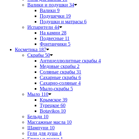
Валики и подушки
34
Валики
9
Подушечки
19
Подушки и матрасы
6
Испарители
44
На камни
28
Подвесные
11
Фонтанчики
5
Косметика
187
Скрабы
50
Антицеллюлитные скрабы
4
Медовые скрабы
2
Соляные скрабы
31
Сахарные скрабы
6
Сахарно-соляные
4
Мыло-скрабы
5
Мыло
110
Крымское
39
Турецкое
60
Botavikos
10
Бельди
10
Массажные масла
10
Шампуни
10
Гели для душа
4
Глины и маски
1