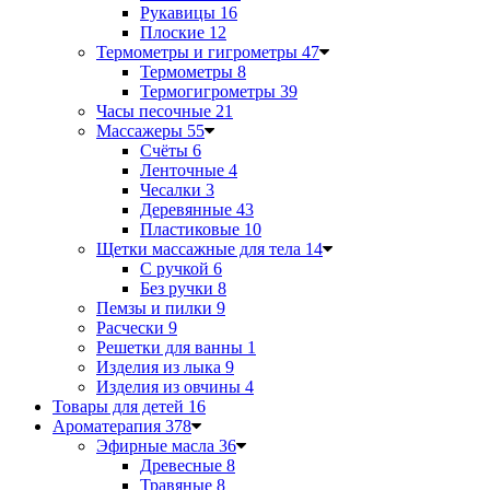
Рукавицы
16
Плоские
12
Термометры и гигрометры
47
Термометры
8
Термогигрометры
39
Часы песочные
21
Массажеры
55
Счёты
6
Ленточные
4
Чесалки
3
Деревянные
43
Пластиковые
10
Щетки массажные для тела
14
С ручкой
6
Без ручки
8
Пемзы и пилки
9
Расчески
9
Решетки для ванны
1
Изделия из лыка
9
Изделия из овчины
4
Товары для детей
16
Ароматерапия
378
Эфирные масла
36
Древесные
8
Травяные
8