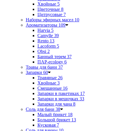
Хвойные
5
Цветочные
8
Цитрусовые
7
Наборы эфирных масел
10
Ароматизаторы
109
Harvia
5
Camylle
39
Rento
13
Lacoform
5
Obsi
2
Банный терем
37
ПАР-ecology
6
Травы для бани
37
Запарки
60
Травяные
26
Хвойные
3
Смешанные
16
Запарки в пакетиках
17
Запарки в мешочках
33
Запарки для чана
8
Соль для бани
38
Малый брикет
18
Большой брикет
13
Кусковая
7
Соль для ванны
10