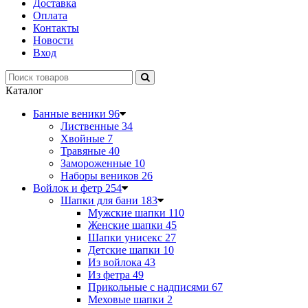
Доставка
Оплата
Контакты
Новости
Вход
Каталог
Банные веники
96
Лиственные
34
Хвойные
7
Травяные
40
Замороженные
10
Наборы веников
26
Войлок и фетр
254
Шапки для бани
183
Мужские шапки
110
Женские шапки
45
Шапки унисекс
27
Детские шапки
10
Из войлока
43
Из фетра
49
Прикольные с надписями
67
Меховые шапки
2