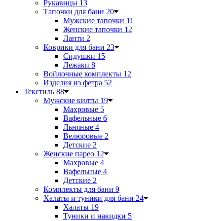
Рукавицы
13
Тапочки для бани
20
Мужские тапочки
11
Женские тапочки
12
Лапти
2
Коврики для бани
23
Сидушки
15
Лежаки
8
Войлочные комплекты
12
Изделия из фетра
52
Текстиль
88
Мужские килты
19
Махровые
5
Вафельные
6
Льняные
4
Велюровые
2
Детские
2
Женские парео
12
Махровые
4
Вафельные
4
Детские
2
Комплекты для бани
9
Халаты и туники для бани
24
Халаты
19
Туники и накидки
5