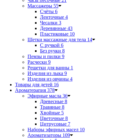
Часы песочные
21
Массажеры
55
Счёты
6
Ленточные
4
Чесалки
3
Деревянные
43
Пластиковые
10
Щетки массажные для тела
14
С ручкой
6
Без ручки
8
Пемзы и пилки
9
Расчески
9
Решетки для ванны
1
Изделия из лыка
9
Изделия из овчины
4
Товары для детей
16
Ароматерапия
378
Эфирные масла
36
Древесные
8
Травяные
8
Хвойные
5
Цветочные
8
Цитрусовые
7
Наборы эфирных масел
10
Ароматизаторы
109