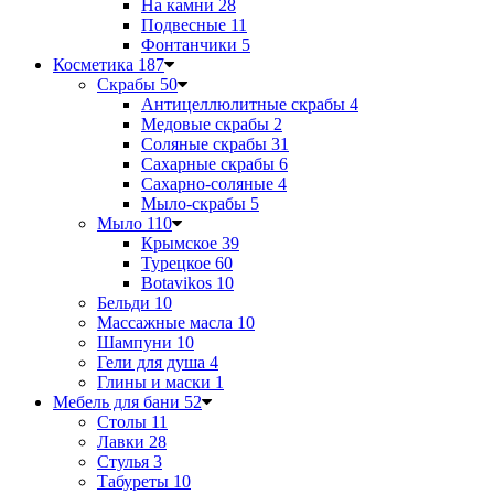
На камни
28
Подвесные
11
Фонтанчики
5
Косметика
187
Скрабы
50
Антицеллюлитные скрабы
4
Медовые скрабы
2
Соляные скрабы
31
Сахарные скрабы
6
Сахарно-соляные
4
Мыло-скрабы
5
Мыло
110
Крымское
39
Турецкое
60
Botavikos
10
Бельди
10
Массажные масла
10
Шампуни
10
Гели для душа
4
Глины и маски
1
Мебель для бани
52
Столы
11
Лавки
28
Стулья
3
Табуреты
10