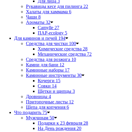
Для лица
3
Рукавицы кесе для пилинга
22
Халаты для хаммама
6
Чаши
8
Ароматы
32
Camylle
27
ПАР-ecology
5
Для каминов и печей
194
Средства для чистки
100
Химические средства
28
Механические средства
72
Средства для розжига
10
Камни для бани
12
Каминные наборы
17
Каминные инструменты
30
Кочерги
15
Совки
14
Щетки и щипцы
3
Дровницы
4
Притопочные листы
12
Щепа для копчения
6
Что подарить
75
Мужчинам
50
Подарки к 23 февраля
28
На День рождения
20