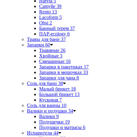
Harvia
5
Camylle
39
Rento
13
Lacoform
5
Obsi
2
Банный терем
37
ПАР-ecology
6
Травы для бани
37
Запарки
60
Травяные
26
Хвойные
3
Смешанные
16
Запарки в пакетиках
17
Запарки в мешочках
33
Запарки для чана
8
Соль для бани
38
Малый брикет
18
Большой брикет
13
Кусковая
7
Соль для ванны
10
Валики и подушки
34
Валики
9
Подушечки
19
Подушки и матрасы
6
Испарители
44