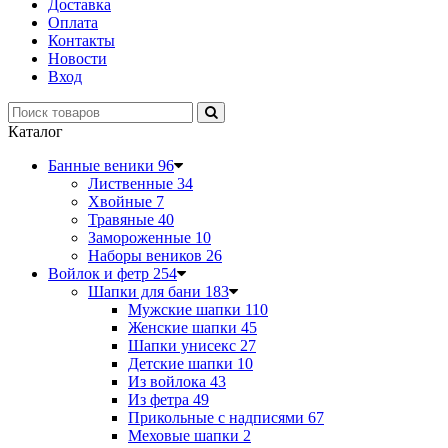
Доставка
Оплата
Контакты
Новости
Вход
Каталог
Банные веники
96
Лиственные
34
Хвойные
7
Травяные
40
Замороженные
10
Наборы веников
26
Войлок и фетр
254
Шапки для бани
183
Мужские шапки
110
Женские шапки
45
Шапки унисекс
27
Детские шапки
10
Из войлока
43
Из фетра
49
Прикольные с надписями
67
Меховые шапки
2