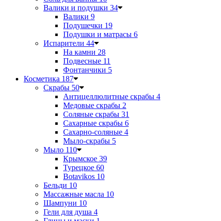
Валики и подушки
34
Валики
9
Подушечки
19
Подушки и матрасы
6
Испарители
44
На камни
28
Подвесные
11
Фонтанчики
5
Косметика
187
Скрабы
50
Антицеллюлитные скрабы
4
Медовые скрабы
2
Соляные скрабы
31
Сахарные скрабы
6
Сахарно-соляные
4
Мыло-скрабы
5
Мыло
110
Крымское
39
Турецкое
60
Botavikos
10
Бельди
10
Массажные масла
10
Шампуни
10
Гели для душа
4
Глины и маски
1