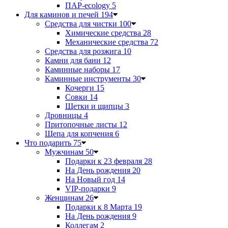
ПАР-ecology
5
Для каминов и печей
194
Средства для чистки
100
Химические средства
28
Механические средства
72
Средства для розжига
10
Камни для бани
12
Каминные наборы
17
Каминные инструменты
30
Кочерги
15
Совки
14
Щетки и щипцы
3
Дровницы
4
Притопочные листы
12
Щепа для копчения
6
Что подарить
75
Мужчинам
50
Подарки к 23 февраля
28
На День рождения
20
На Новый год
14
VIP-подарки
9
Женщинам
26
Подарки к 8 Марта
19
На День рождения
9
Коллегам
2