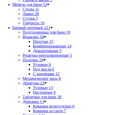
Мебель для бани
52
Столы
11
Лавки
28
Стулья
3
Табуреты
10
Банный интерьер
221
Подголовники для бани
19
Вешалки
34
Простые
15
Комбинированные
14
Декоративные
5
Решетки вентиляционные
5
Полочки
24
Угловые
8
Под масла
6
С крючками
12
Механические часы
8
Абажуры
22
Угловые
13
Настенные
9
Таблички для бани
38
Дорожки
13
Коврики вологодские
6
Коврики из сыти
7