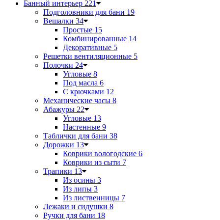
Банный интерьер
221
Подголовники для бани
19
Вешалки
34
Простые
15
Комбинированные
14
Декоративные
5
Решетки вентиляционные
5
Полочки
24
Угловые
8
Под масла
6
С крючками
12
Механические часы
8
Абажуры
22
Угловые
13
Настенные
9
Таблички для бани
38
Дорожки
13
Коврики вологодские
6
Коврики из сыти
7
Трапики
13
Из осины
3
Из липы
3
Из лиственницы
7
Лежаки и сидушки
8
Ручки для бани
18