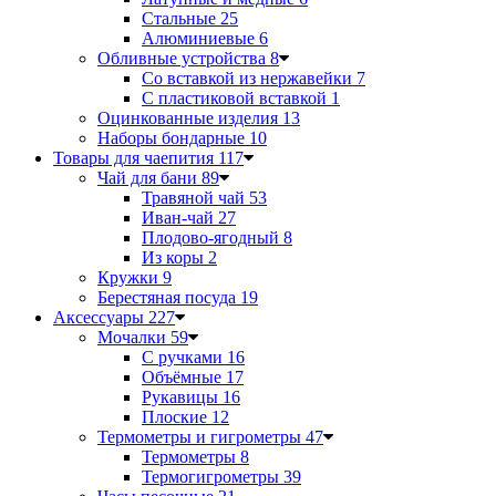
Стальные
25
Алюминиевые
6
Обливные устройства
8
Со вставкой из нержавейки
7
С пластиковой вставкой
1
Оцинкованные изделия
13
Наборы бондарные
10
Товары для чаепития
117
Чай для бани
89
Травяной чай
53
Иван-чай
27
Плодово-ягодный
8
Из коры
2
Кружки
9
Берестяная посуда
19
Аксессуары
227
Мочалки
59
С ручками
16
Объёмные
17
Рукавицы
16
Плоские
12
Термометры и гигрометры
47
Термометры
8
Термогигрометры
39