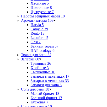
Хвойные
5
Цветочные
8
Цитрусовые
7
Наборы эфирных масел
10
Ароматизаторы
109
Harvia
5
Camylle
39
Rento
13
Lacoform
5
Obsi
2
Банный терем
37
ПАР-ecology
6
Травы для бани
37
Запарки
60
Травяные
26
Хвойные
3
Смешанные
16
Запарки в пакетиках
17
Запарки в мешочках
33
Запарки для чана
8
Соль для бани
38
Малый брикет
18
Большой брикет
13
Кусковая
7
Соль для ванны
10