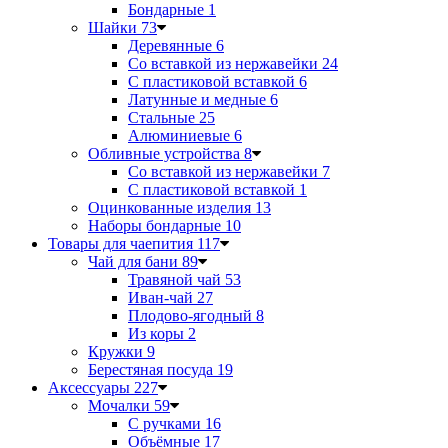
Бондарные
1
Шайки
73
Деревянные
6
Со вставкой из нержавейки
24
С пластиковой вставкой
6
Латунные и медные
6
Стальные
25
Алюминиевые
6
Обливные устройства
8
Со вставкой из нержавейки
7
С пластиковой вставкой
1
Оцинкованные изделия
13
Наборы бондарные
10
Товары для чаепития
117
Чай для бани
89
Травяной чай
53
Иван-чай
27
Плодово-ягодный
8
Из коры
2
Кружки
9
Берестяная посуда
19
Аксессуары
227
Мочалки
59
С ручками
16
Объёмные
17