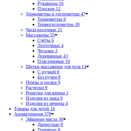
Рукавицы
16
Плоские
12
Термометры и гигрометры
47
Термометры
8
Термогигрометры
39
Часы песочные
21
Массажеры
55
Счёты
6
Ленточные
4
Чесалки
3
Деревянные
43
Пластиковые
10
Щетки массажные для тела
14
С ручкой
6
Без ручки
8
Пемзы и пилки
9
Расчески
9
Решетки для ванны
1
Изделия из лыка
9
Изделия из овчины
4
Товары для детей
16
Ароматерапия
378
Эфирные масла
36
Древесные
8
Травяные
8