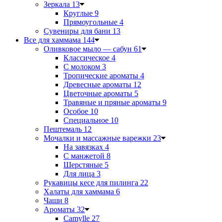
Зеркала
13
Круглые
9
Прямоугольные
4
Сувениры для бани
13
Все для хаммама
144
Оливковое мыло — сабун
61
Классическое
4
С молоком
3
Тропические ароматы
4
Древесные ароматы
12
Цветочные ароматы
5
Травяные и пряные ароматы
9
Особое
10
Специальное
10
Пештемаль
12
Мочалки и массажные варежки
23
На завязках
4
С манжетой
8
Шерстяные
5
Для лица
3
Рукавицы кесе для пилинга
22
Халаты для хаммама
6
Чаши
8
Ароматы
32
Camylle
27