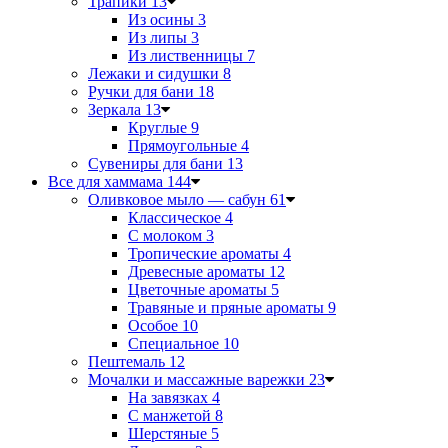
Трапики
13
Из осины
3
Из липы
3
Из лиственницы
7
Лежаки и сидушки
8
Ручки для бани
18
Зеркала
13
Круглые
9
Прямоугольные
4
Сувениры для бани
13
Все для хаммама
144
Оливковое мыло — сабун
61
Классическое
4
С молоком
3
Тропические ароматы
4
Древесные ароматы
12
Цветочные ароматы
5
Травяные и пряные ароматы
9
Особое
10
Специальное
10
Пештемаль
12
Мочалки и массажные варежки
23
На завязках
4
С манжетой
8
Шерстяные
5