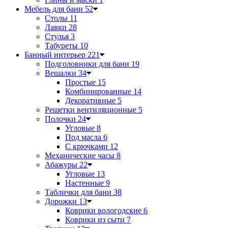
Мебель для бани
52
Столы
11
Лавки
28
Стулья
3
Табуреты
10
Банный интерьер
221
Подголовники для бани
19
Вешалки
34
Простые
15
Комбинированные
14
Декоративные
5
Решетки вентиляционные
5
Полочки
24
Угловые
8
Под масла
6
С крючками
12
Механические часы
8
Абажуры
22
Угловые
13
Настенные
9
Таблички для бани
38
Дорожки
13
Коврики вологодские
6
Коврики из сыти
7