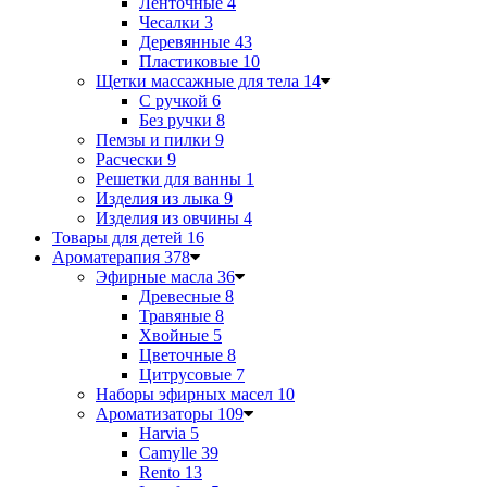
Ленточные
4
Чесалки
3
Деревянные
43
Пластиковые
10
Щетки массажные для тела
14
С ручкой
6
Без ручки
8
Пемзы и пилки
9
Расчески
9
Решетки для ванны
1
Изделия из лыка
9
Изделия из овчины
4
Товары для детей
16
Ароматерапия
378
Эфирные масла
36
Древесные
8
Травяные
8
Хвойные
5
Цветочные
8
Цитрусовые
7
Наборы эфирных масел
10
Ароматизаторы
109
Harvia
5
Camylle
39
Rento
13