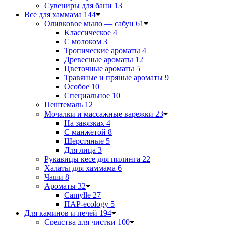
Сувениры для бани
13
Все для хаммама
144
Оливковое мыло — сабун
61
Классическое
4
С молоком
3
Тропические ароматы
4
Древесные ароматы
12
Цветочные ароматы
5
Травяные и пряные ароматы
9
Особое
10
Специальное
10
Пештемаль
12
Мочалки и массажные варежки
23
На завязках
4
С манжетой
8
Шерстяные
5
Для лица
3
Рукавицы кесе для пилинга
22
Халаты для хаммама
6
Чаши
8
Ароматы
32
Camylle
27
ПАР-ecology
5
Для каминов и печей
194
Средства для чистки
100