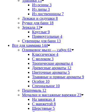
Трапики
13
Из осины
3
Из липы
3
Из лиственницы
7
Лежаки и сидушки
8
Ручки для бани
18
Зеркала
13
Круглые
9
Прямоугольные
4
Сувениры для бани
13
Все для хаммама
144
Оливковое мыло — сабун
61
Классическое
4
С молоком
3
Тропические ароматы
4
Древесные ароматы
12
Цветочные ароматы
5
Травяные и пряные ароматы
9
Особое
10
Специальное
10
Пештемаль
12
Мочалки и массажные варежки
23
На завязках
4
С манжетой
8
Шерстяные
5