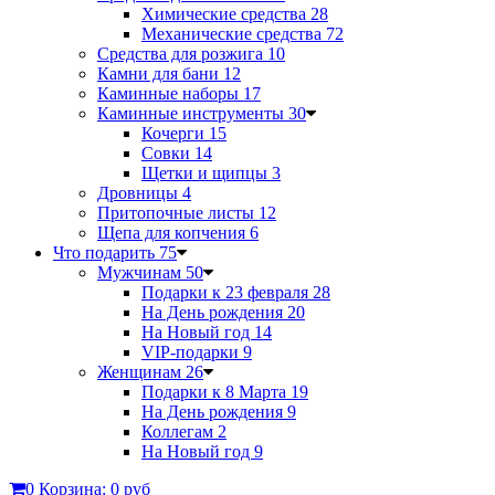
Химические средства
28
Механические средства
72
Средства для розжига
10
Камни для бани
12
Каминные наборы
17
Каминные инструменты
30
Кочерги
15
Совки
14
Щетки и щипцы
3
Дровницы
4
Притопочные листы
12
Щепа для копчения
6
Что подарить
75
Мужчинам
50
Подарки к 23 февраля
28
На День рождения
20
На Новый год
14
VIP-подарки
9
Женщинам
26
Подарки к 8 Марта
19
На День рождения
9
Коллегам
2
На Новый год
9
0
Корзина:
0 руб