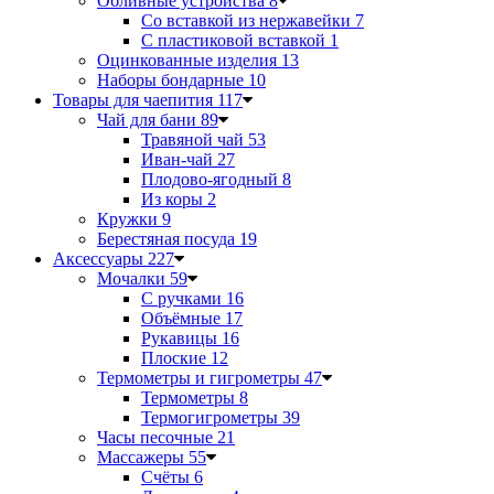
Обливные устройства
8
Со вставкой из нержавейки
7
С пластиковой вставкой
1
Оцинкованные изделия
13
Наборы бондарные
10
Товары для чаепития
117
Чай для бани
89
Травяной чай
53
Иван-чай
27
Плодово-ягодный
8
Из коры
2
Кружки
9
Берестяная посуда
19
Аксессуары
227
Мочалки
59
С ручками
16
Объёмные
17
Рукавицы
16
Плоские
12
Термометры и гигрометры
47
Термометры
8
Термогигрометры
39
Часы песочные
21
Массажеры
55
Счёты
6