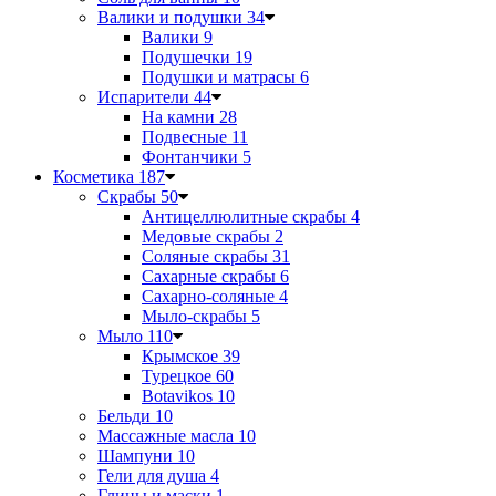
Валики и подушки
34
Валики
9
Подушечки
19
Подушки и матрасы
6
Испарители
44
На камни
28
Подвесные
11
Фонтанчики
5
Косметика
187
Скрабы
50
Антицеллюлитные скрабы
4
Медовые скрабы
2
Соляные скрабы
31
Сахарные скрабы
6
Сахарно-соляные
4
Мыло-скрабы
5
Мыло
110
Крымское
39
Турецкое
60
Botavikos
10
Бельди
10
Массажные масла
10
Шампуни
10
Гели для душа
4
Глины и маски
1