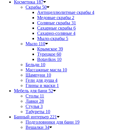
Косметика
187
Скрабы
50
Антицеллюлитные скрабы
4
Медовые скрабы
2
Соляные скрабы
31
Сахарные скрабы
6
Сахарно-соляные
4
Мыло-скрабы
5
Мыло
110
Крымское
39
Турецкое
60
Botavikos
10
Бельди
10
Массажные масла
10
Шампуни
10
Гели для душа
4
Глины и маски
1
Мебель для бани
52
Столы
11
Лавки
28
Стулья
3
Табуреты
10
Банный интерьер
221
Подголовники для бани
19
Вешалки
34