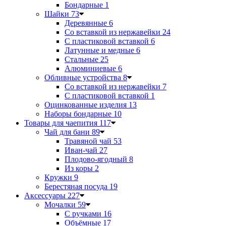
Бондарные
1
Шайки
73
Деревянные
6
Со вставкой из нержавейки
24
С пластиковой вставкой
6
Латунные и медные
6
Стальные
25
Алюминиевые
6
Обливные устройства
8
Со вставкой из нержавейки
7
С пластиковой вставкой
1
Оцинкованные изделия
13
Наборы бондарные
10
Товары для чаепития
117
Чай для бани
89
Травяной чай
53
Иван-чай
27
Плодово-ягодный
8
Из коры
2
Кружки
9
Берестяная посуда
19
Аксессуары
227
Мочалки
59
С ручками
16
Объёмные
17