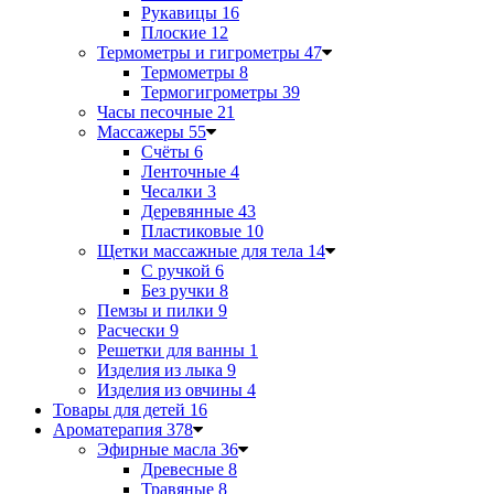
Рукавицы
16
Плоские
12
Термометры и гигрометры
47
Термометры
8
Термогигрометры
39
Часы песочные
21
Массажеры
55
Счёты
6
Ленточные
4
Чесалки
3
Деревянные
43
Пластиковые
10
Щетки массажные для тела
14
С ручкой
6
Без ручки
8
Пемзы и пилки
9
Расчески
9
Решетки для ванны
1
Изделия из лыка
9
Изделия из овчины
4
Товары для детей
16
Ароматерапия
378
Эфирные масла
36
Древесные
8
Травяные
8