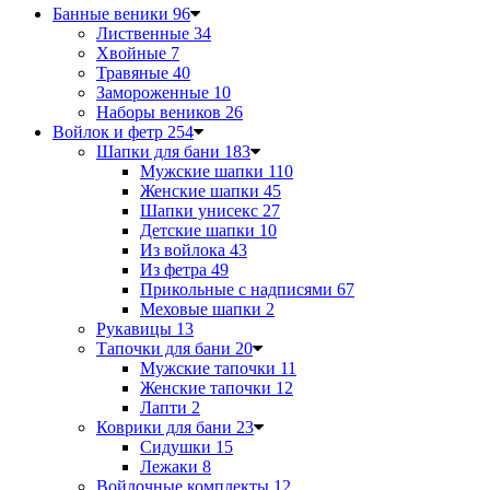
Банные веники
96
Лиственные
34
Хвойные
7
Травяные
40
Замороженные
10
Наборы веников
26
Войлок и фетр
254
Шапки для бани
183
Мужские шапки
110
Женские шапки
45
Шапки унисекс
27
Детские шапки
10
Из войлока
43
Из фетра
49
Прикольные с надписями
67
Меховые шапки
2
Рукавицы
13
Тапочки для бани
20
Мужские тапочки
11
Женские тапочки
12
Лапти
2
Коврики для бани
23
Сидушки
15
Лежаки
8
Войлочные комплекты
12