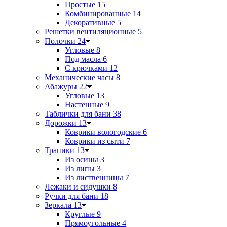
Простые
15
Комбинированные
14
Декоративные
5
Решетки вентиляционные
5
Полочки
24
Угловые
8
Под масла
6
С крючками
12
Механические часы
8
Абажуры
22
Угловые
13
Настенные
9
Таблички для бани
38
Дорожки
13
Коврики вологодские
6
Коврики из сыти
7
Трапики
13
Из осины
3
Из липы
3
Из лиственницы
7
Лежаки и сидушки
8
Ручки для бани
18
Зеркала
13
Круглые
9
Прямоугольные
4