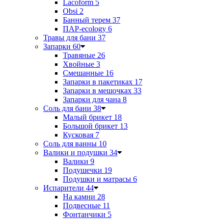
Lacoform
5
Obsi
2
Банный терем
37
ПАР-ecology
6
Травы для бани
37
Запарки
60
Травяные
26
Хвойные
3
Смешанные
16
Запарки в пакетиках
17
Запарки в мешочках
33
Запарки для чана
8
Соль для бани
38
Малый брикет
18
Большой брикет
13
Кусковая
7
Соль для ванны
10
Валики и подушки
34
Валики
9
Подушечки
19
Подушки и матрасы
6
Испарители
44
На камни
28
Подвесные
11
Фонтанчики
5