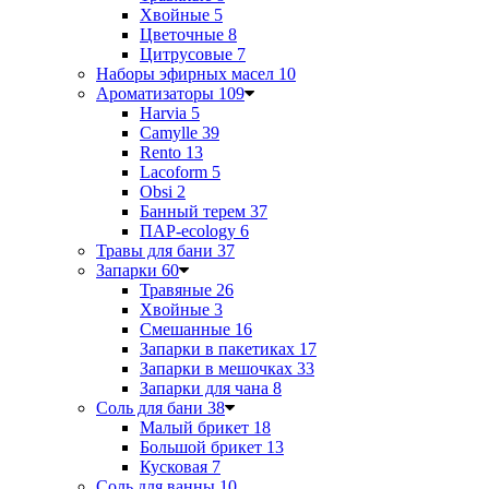
Хвойные
5
Цветочные
8
Цитрусовые
7
Наборы эфирных масел
10
Ароматизаторы
109
Harvia
5
Camylle
39
Rento
13
Lacoform
5
Obsi
2
Банный терем
37
ПАР-ecology
6
Травы для бани
37
Запарки
60
Травяные
26
Хвойные
3
Смешанные
16
Запарки в пакетиках
17
Запарки в мешочках
33
Запарки для чана
8
Соль для бани
38
Малый брикет
18
Большой брикет
13
Кусковая
7
Соль для ванны
10