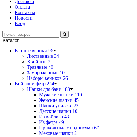
Доставка
Оплата
Контакты
Новости
Вход
Каталог
Банные веники
96
Лиственные
34
Хвойные
7
Травяные
40
Замороженные
10
Наборы веников
26
Войлок и фетр
254
Шапки для бани
183
Мужские шапки
110
Женские шапки
45
Шапки унисекс
27
Детские шапки
10
Из войлока
43
Из фетра
49
Прикольные с надписями
67
Меховые шапки
2