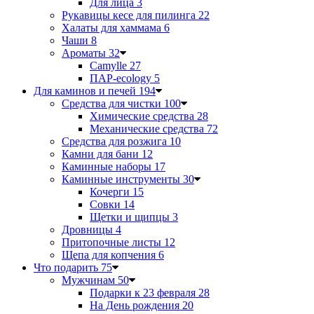
Для лица
3
Рукавицы кесе для пилинга
22
Халаты для хаммама
6
Чаши
8
Ароматы
32
Camylle
27
ПАР-ecology
5
Для каминов и печей
194
Средства для чистки
100
Химические средства
28
Механические средства
72
Средства для розжига
10
Камни для бани
12
Каминные наборы
17
Каминные инструменты
30
Кочерги
15
Совки
14
Щетки и щипцы
3
Дровницы
4
Притопочные листы
12
Щепа для копчения
6
Что подарить
75
Мужчинам
50
Подарки к 23 февраля
28
На День рождения
20