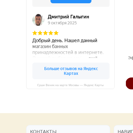
Веник эвкалиптовый
Веник дубовый
Эф
420 руб
400 руб
В КОРЗИНУ
В КОРЗИНУ
Суши Веник на карте Москвы — Яндекс Карты
КОНТАКТЫ
НАВИ