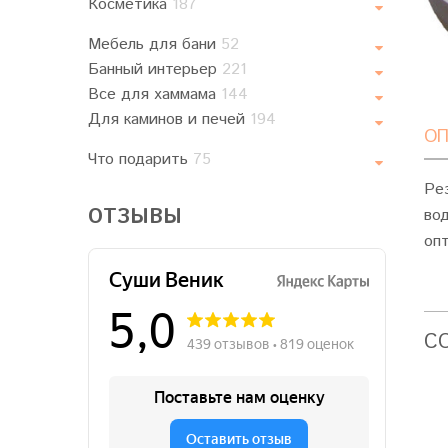
Косметика
187
Мебель для бани
52
Банный интерьер
221
Все для хаммама
144
Для каминов и печей
194
ОП
Что подарить
75
Ре
ОТЗЫВЫ
вод
оп
C
Хит
Хит