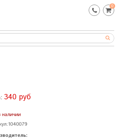
0
340 руб
а:
в наличии
кул:
1040079
зводитель: