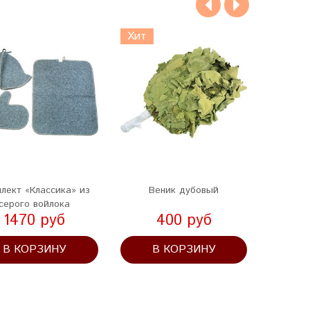
Хит
лект «Классика» из
Веник дубовый
Вен
серого войлока
1470 руб
400 руб
В КОРЗИНУ
В КОРЗИНУ
В