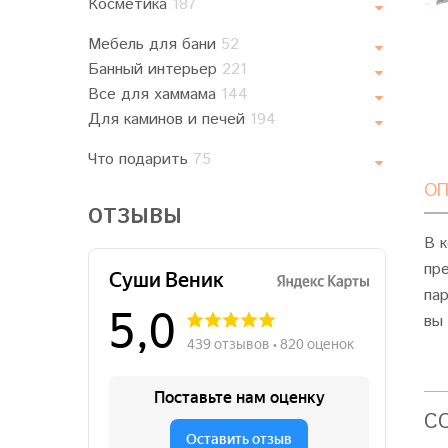
Косметика
187
Мебель для бани
52
Банный интерьер
221
Все для хаммама
144
Для каминов и печей
194
Что подарить
75
ОП
ОТЗЫВЫ
В 
пр
па
вы
C