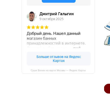
Хит
Эфирное масло «Иланг-
Веник эвкалиптовый
Суши Веник на карте Москвы — Яндекс Карты
иланг»
350 руб
420 руб
В КОРЗИНУ
В КОРЗИНУ