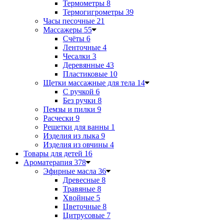
Термометры
8
Термогигрометры
39
Часы песочные
21
Массажеры
55
Счёты
6
Ленточные
4
Чесалки
3
Деревянные
43
Пластиковые
10
Щетки массажные для тела
14
С ручкой
6
Без ручки
8
Пемзы и пилки
9
Расчески
9
Решетки для ванны
1
Изделия из лыка
9
Изделия из овчины
4
Товары для детей
16
Ароматерапия
378
Эфирные масла
36
Древесные
8
Травяные
8
Хвойные
5
Цветочные
8
Цитрусовые
7