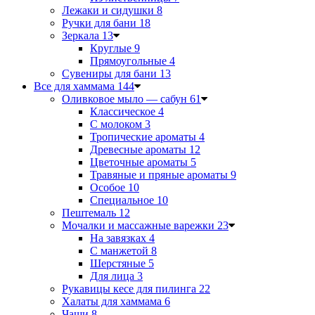
Лежаки и сидушки
8
Ручки для бани
18
Зеркала
13
Круглые
9
Прямоугольные
4
Сувениры для бани
13
Все для хаммама
144
Оливковое мыло — сабун
61
Классическое
4
С молоком
3
Тропические ароматы
4
Древесные ароматы
12
Цветочные ароматы
5
Травяные и пряные ароматы
9
Особое
10
Специальное
10
Пештемаль
12
Мочалки и массажные варежки
23
На завязках
4
С манжетой
8
Шерстяные
5
Для лица
3
Рукавицы кесе для пилинга
22
Халаты для хаммама
6
Чаши
8