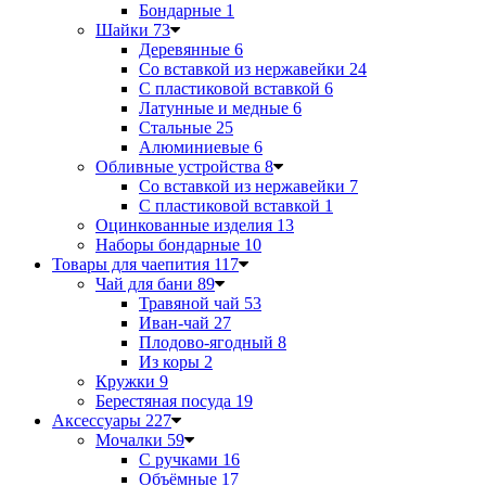
Бондарные
1
Шайки
73
Деревянные
6
Со вставкой из нержавейки
24
С пластиковой вставкой
6
Латунные и медные
6
Стальные
25
Алюминиевые
6
Обливные устройства
8
Со вставкой из нержавейки
7
С пластиковой вставкой
1
Оцинкованные изделия
13
Наборы бондарные
10
Товары для чаепития
117
Чай для бани
89
Травяной чай
53
Иван-чай
27
Плодово-ягодный
8
Из коры
2
Кружки
9
Берестяная посуда
19
Аксессуары
227
Мочалки
59
С ручками
16
Объёмные
17