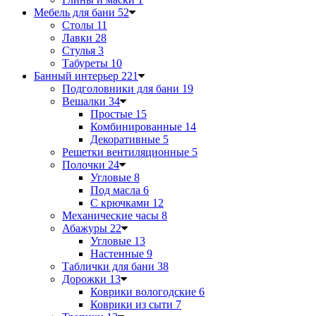
Мебель для бани
52
Столы
11
Лавки
28
Стулья
3
Табуреты
10
Банный интерьер
221
Подголовники для бани
19
Вешалки
34
Простые
15
Комбинированные
14
Декоративные
5
Решетки вентиляционные
5
Полочки
24
Угловые
8
Под масла
6
С крючками
12
Механические часы
8
Абажуры
22
Угловые
13
Настенные
9
Таблички для бани
38
Дорожки
13
Коврики вологодские
6
Коврики из сыти
7