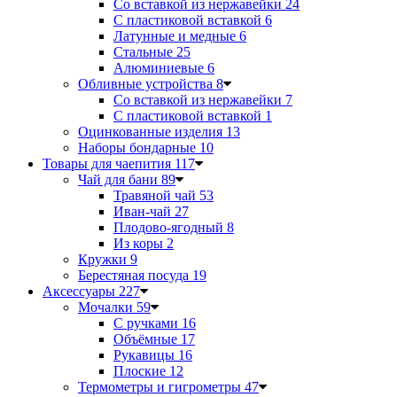
Со вставкой из нержавейки
24
С пластиковой вставкой
6
Латунные и медные
6
Стальные
25
Алюминиевые
6
Обливные устройства
8
Со вставкой из нержавейки
7
С пластиковой вставкой
1
Оцинкованные изделия
13
Наборы бондарные
10
Товары для чаепития
117
Чай для бани
89
Травяной чай
53
Иван-чай
27
Плодово-ягодный
8
Из коры
2
Кружки
9
Берестяная посуда
19
Аксессуары
227
Мочалки
59
С ручками
16
Объёмные
17
Рукавицы
16
Плоские
12
Термометры и гигрометры
47