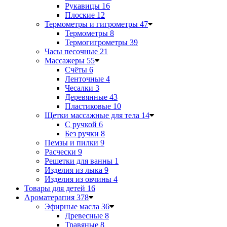
Рукавицы
16
Плоские
12
Термометры и гигрометры
47
Термометры
8
Термогигрометры
39
Часы песочные
21
Массажеры
55
Счёты
6
Ленточные
4
Чесалки
3
Деревянные
43
Пластиковые
10
Щетки массажные для тела
14
С ручкой
6
Без ручки
8
Пемзы и пилки
9
Расчески
9
Решетки для ванны
1
Изделия из лыка
9
Изделия из овчины
4
Товары для детей
16
Ароматерапия
378
Эфирные масла
36
Древесные
8
Травяные
8