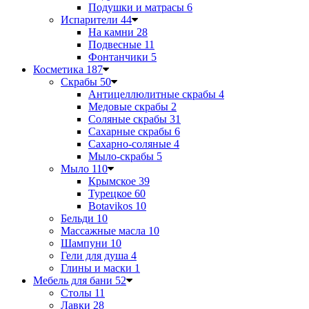
Подушки и матрасы
6
Испарители
44
На камни
28
Подвесные
11
Фонтанчики
5
Косметика
187
Скрабы
50
Антицеллюлитные скрабы
4
Медовые скрабы
2
Соляные скрабы
31
Сахарные скрабы
6
Сахарно-соляные
4
Мыло-скрабы
5
Мыло
110
Крымское
39
Турецкое
60
Botavikos
10
Бельди
10
Массажные масла
10
Шампуни
10
Гели для душа
4
Глины и маски
1
Мебель для бани
52
Столы
11
Лавки
28