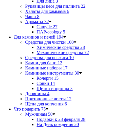
Для лица
3
Рукавицы кесе для пилинга
22
Халаты для хаммама
6
Чаши
8
Ароматы
32
Camylle
27
ПАР-ecology
5
Для каминов и печей
194
Средства для чистки
100
Химические средства
28
Механические средства
72
Средства для розжига
10
Камни для бани
12
Каминные наборы
17
Каминные инструменты
30
Кочерги
15
Совки
14
Щетки и щипцы
3
Дровницы
4
Притопочные листы
12
Щепа для копчения
6
Что подарить
75
Мужчинам
50
Подарки к 23 февраля
28
На День рождения
20