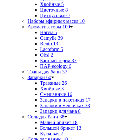
Хвойные
5
Цветочные
8
Цитрусовые
7
Наборы эфирных масел
10
Ароматизаторы
109
Harvia
5
Camylle
39
Rento
13
Lacoform
5
Obsi
2
Банный терем
37
ПАР-ecology
6
Травы для бани
37
Запарки
60
Травяные
26
Хвойные
3
Смешанные
16
Запарки в пакетиках
17
Запарки в мешочках
33
Запарки для чана
8
Соль для бани
38
Малый брикет
18
Большой брикет
13
Кусковая
7
Соль для ванны
10