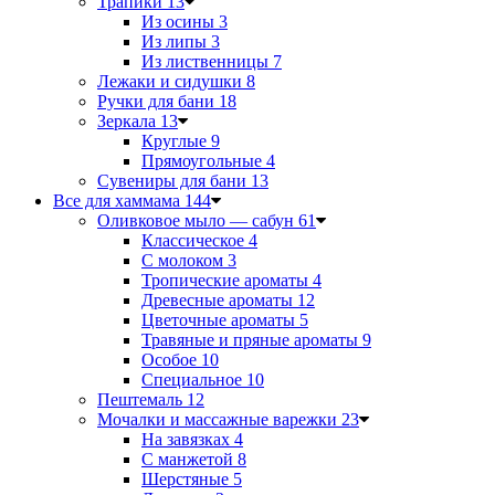
Трапики
13
Из осины
3
Из липы
3
Из лиственницы
7
Лежаки и сидушки
8
Ручки для бани
18
Зеркала
13
Круглые
9
Прямоугольные
4
Сувениры для бани
13
Все для хаммама
144
Оливковое мыло — сабун
61
Классическое
4
С молоком
3
Тропические ароматы
4
Древесные ароматы
12
Цветочные ароматы
5
Травяные и пряные ароматы
9
Особое
10
Специальное
10
Пештемаль
12
Мочалки и массажные варежки
23
На завязках
4
С манжетой
8
Шерстяные
5