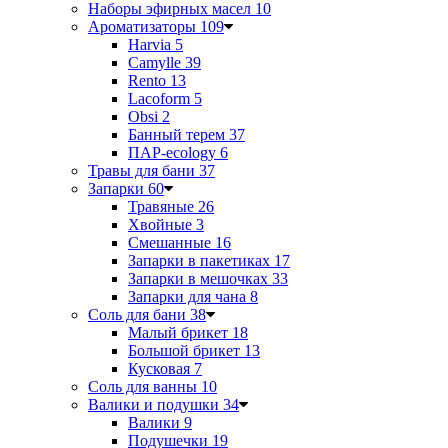
Наборы эфирных масел
10
Ароматизаторы
109
Harvia
5
Camylle
39
Rento
13
Lacoform
5
Obsi
2
Банный терем
37
ПАР-ecology
6
Травы для бани
37
Запарки
60
Травяные
26
Хвойные
3
Смешанные
16
Запарки в пакетиках
17
Запарки в мешочках
33
Запарки для чана
8
Соль для бани
38
Малый брикет
18
Большой брикет
13
Кусковая
7
Соль для ванны
10
Валики и подушки
34
Валики
9
Подушечки
19