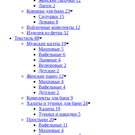
Женские тапочки
12
Лапти
2
Коврики для бани
23
Сидушки
15
Лежаки
8
Войлочные комплекты
12
Изделия из фетра
52
Текстиль
88
Мужские килты
19
Махровые
5
Вафельные
6
Льняные
4
Велюровые
2
Детские
2
Женские парео
12
Махровые
4
Вафельные
4
Детские
2
Комплекты для бани
9
Халаты и туники для бани
24
Халаты
19
Туники и накидки
5
Простыни
20
Вафельные
11
Махровые
4