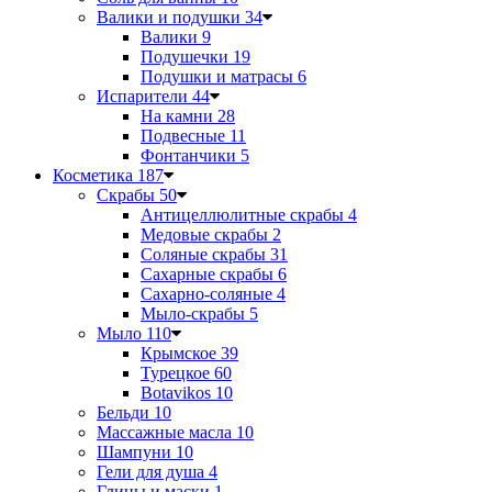
Валики и подушки
34
Валики
9
Подушечки
19
Подушки и матрасы
6
Испарители
44
На камни
28
Подвесные
11
Фонтанчики
5
Косметика
187
Скрабы
50
Антицеллюлитные скрабы
4
Медовые скрабы
2
Соляные скрабы
31
Сахарные скрабы
6
Сахарно-соляные
4
Мыло-скрабы
5
Мыло
110
Крымское
39
Турецкое
60
Botavikos
10
Бельди
10
Массажные масла
10
Шампуни
10
Гели для душа
4
Глины и маски
1