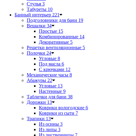
Стулья
3
Табуреты
10
Банный интерьер
221
Подголовники для бани
19
Вешалки
34
Простые
15
Комбинированные
14
Декоративные
5
Решетки вентиляционные
5
Полочки
24
Угловые
8
Под масла
6
С крючками
12
Механические часы
8
Абажуры
22
Угловые
13
Настенные
9
Таблички для бани
38
Дорожки
13
Коврики вологодские
6
Коврики из сыти
7
Трапики
13
Из осины
3
Из липы
3
Из лиственницы
7