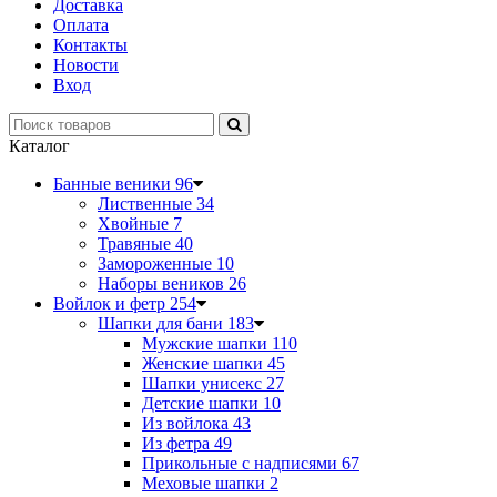
Доставка
Оплата
Контакты
Новости
Вход
Каталог
Банные веники
96
Лиственные
34
Хвойные
7
Травяные
40
Замороженные
10
Наборы веников
26
Войлок и фетр
254
Шапки для бани
183
Мужские шапки
110
Женские шапки
45
Шапки унисекс
27
Детские шапки
10
Из войлока
43
Из фетра
49
Прикольные с надписями
67
Меховые шапки
2