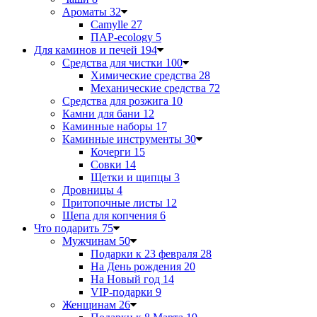
Ароматы
32
Camylle
27
ПАР-ecology
5
Для каминов и печей
194
Средства для чистки
100
Химические средства
28
Механические средства
72
Средства для розжига
10
Камни для бани
12
Каминные наборы
17
Каминные инструменты
30
Кочерги
15
Совки
14
Щетки и щипцы
3
Дровницы
4
Притопочные листы
12
Щепа для копчения
6
Что подарить
75
Мужчинам
50
Подарки к 23 февраля
28
На День рождения
20
На Новый год
14
VIP-подарки
9
Женщинам
26