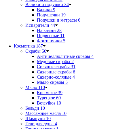
Валики и подушки
34
Валики
9
Подушечки
19
Подушки и матрасы
6
Испарители
44
На камни
28
Подвесные
11
Фонтанчики
5
Косметика
187
Скрабы
50
Антицеллюлитные скрабы
4
Медовые скрабы
2
Соляные скрабы
31
Сахарные скрабы
6
Сахарно-соляные
4
Мыло-скрабы
5
Мыло
110
Крымское
39
Турецкое
60
Botavikos
10
Бельди
10
Массажные масла
10
Шампуни
10
Гели для душа
4
Глины и маски
1