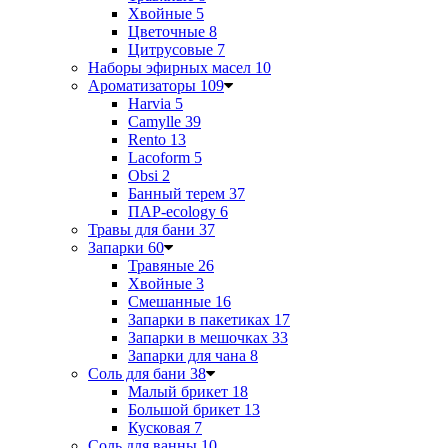
Хвойные
5
Цветочные
8
Цитрусовые
7
Наборы эфирных масел
10
Ароматизаторы
109
Harvia
5
Camylle
39
Rento
13
Lacoform
5
Obsi
2
Банный терем
37
ПАР-ecology
6
Травы для бани
37
Запарки
60
Травяные
26
Хвойные
3
Смешанные
16
Запарки в пакетиках
17
Запарки в мешочках
33
Запарки для чана
8
Соль для бани
38
Малый брикет
18
Большой брикет
13
Кусковая
7
Соль для ванны
10