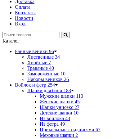
Доставка
Оплата
Контакты
Новости
Вход
Каталог
Банные веники
96
Лиственные
34
Хвойные
7
Травяные
40
Замороженные
10
Наборы веников
26
Войлок и фетр
254
Шапки для бани
183
Мужские шапки
110
Женские шапки
45
Шапки унисекс
27
Детские шапки
10
Из войлока
43
Из фетра
49
Прикольные с надписями
67
Меховые шапки
2