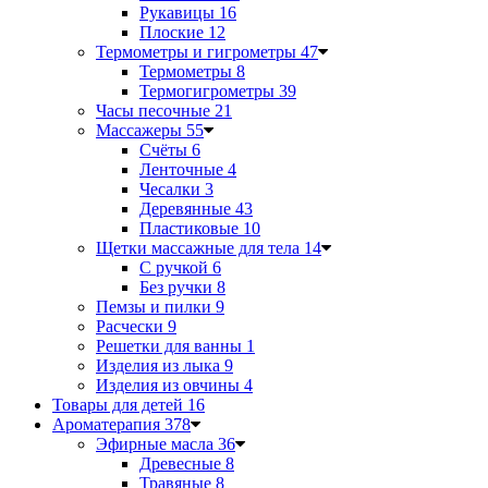
Рукавицы
16
Плоские
12
Термометры и гигрометры
47
Термометры
8
Термогигрометры
39
Часы песочные
21
Массажеры
55
Счёты
6
Ленточные
4
Чесалки
3
Деревянные
43
Пластиковые
10
Щетки массажные для тела
14
С ручкой
6
Без ручки
8
Пемзы и пилки
9
Расчески
9
Решетки для ванны
1
Изделия из лыка
9
Изделия из овчины
4
Товары для детей
16
Ароматерапия
378
Эфирные масла
36
Древесные
8
Травяные
8