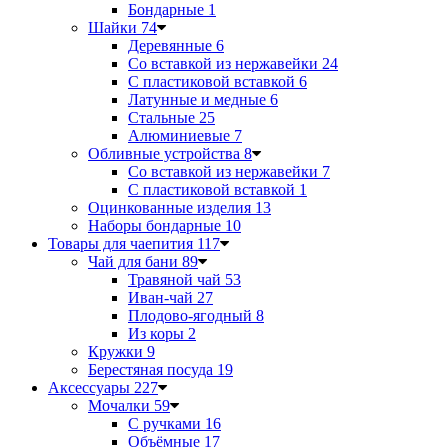
Бондарные
1
Шайки
74
Деревянные
6
Со вставкой из нержавейки
24
С пластиковой вставкой
6
Латунные и медные
6
Стальные
25
Алюминиевые
7
Обливные устройства
8
Со вставкой из нержавейки
7
С пластиковой вставкой
1
Оцинкованные изделия
13
Наборы бондарные
10
Товары для чаепития
117
Чай для бани
89
Травяной чай
53
Иван-чай
27
Плодово-ягодный
8
Из коры
2
Кружки
9
Берестяная посуда
19
Аксессуары
227
Мочалки
59
С ручками
16
Объёмные
17