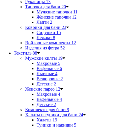
Рукавицы
13
Тапочки для бани
20
Мужские тапочки
11
Женские тапочки
12
Лапти
2
Коврики для бани
23
Сидушки
15
Лежаки
8
Войлочные комплекты
12
Изделия из фетра
52
Текстиль
88
Мужские килты
19
Махровые
5
Вафельные
6
Льняные
4
Велюровые
2
Детские
2
Женские парео
12
Махровые
4
Вафельные
4
Детские
2
Комплекты для бани
9
Халаты и туники для бани
24
Халаты
19
Туники и накидки
5