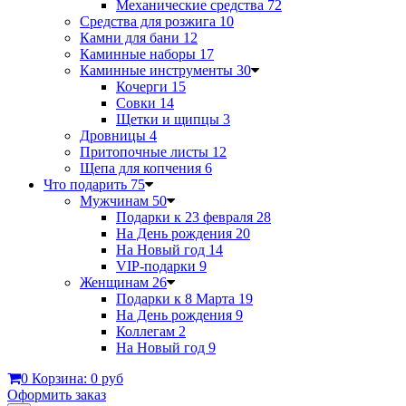
Механические средства
72
Средства для розжига
10
Камни для бани
12
Каминные наборы
17
Каминные инструменты
30
Кочерги
15
Совки
14
Щетки и щипцы
3
Дровницы
4
Притопочные листы
12
Щепа для копчения
6
Что подарить
75
Мужчинам
50
Подарки к 23 февраля
28
На День рождения
20
На Новый год
14
VIP-подарки
9
Женщинам
26
Подарки к 8 Марта
19
На День рождения
9
Коллегам
2
На Новый год
9
0
Корзина:
0 руб
Оформить заказ