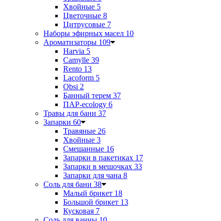
Хвойные
5
Цветочные
8
Цитрусовые
7
Наборы эфирных масел
10
Ароматизаторы
109
Harvia
5
Camylle
39
Rento
13
Lacoform
5
Obsi
2
Банный терем
37
ПАР-ecology
6
Травы для бани
37
Запарки
60
Травяные
26
Хвойные
3
Смешанные
16
Запарки в пакетиках
17
Запарки в мешочках
33
Запарки для чана
8
Соль для бани
38
Малый брикет
18
Большой брикет
13
Кусковая
7
Соль для ванны
10