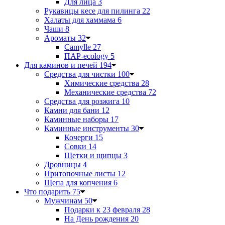
Для лица
3
Рукавицы кесе для пилинга
22
Халаты для хаммама
6
Чаши
8
Ароматы
32
Camylle
27
ПАР-ecology
5
Для каминов и печей
194
Средства для чистки
100
Химические средства
28
Механические средства
72
Средства для розжига
10
Камни для бани
12
Каминные наборы
17
Каминные инструменты
30
Кочерги
15
Совки
14
Щетки и щипцы
3
Дровницы
4
Притопочные листы
12
Щепа для копчения
6
Что подарить
75
Мужчинам
50
Подарки к 23 февраля
28
На День рождения
20