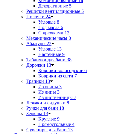
Комбинированные
14
Декоративные
5
Решетки вентиляционные
5
Полочки
24
Угловые
8
Под масла
6
С крючками
12
Механические часы
8
Абажуры
22
Угловые
13
Настенные
9
Таблички для бани
38
Дорожки
13
Коврики вологодские
6
Коврики из сыти
7
Трапики
13
Из осины
3
Из липы
3
Из лиственницы
7
Лежаки и сидушки
8
Ручки для бани
18
Зеркала
13
Круглые
9
Прямоугольные
4
Сувениры для бани
13