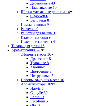
Деревянные
43
Пластиковые
10
Щетки массажные для тела
14
С ручкой
6
Без ручки
8
Пемзы и пилки
9
Расчески
9
Решетки для ванны
1
Изделия из лыка
9
Изделия из овчины
4
Товары для детей
16
Ароматерапия
378
Эфирные масла
36
Древесные
8
Травяные
8
Хвойные
5
Цветочные
8
Цитрусовые
7
Наборы эфирных масел
10
Ароматизаторы
109
Harvia
5
Camylle
39
Rento
13
Lacoform
5
Obsi
2