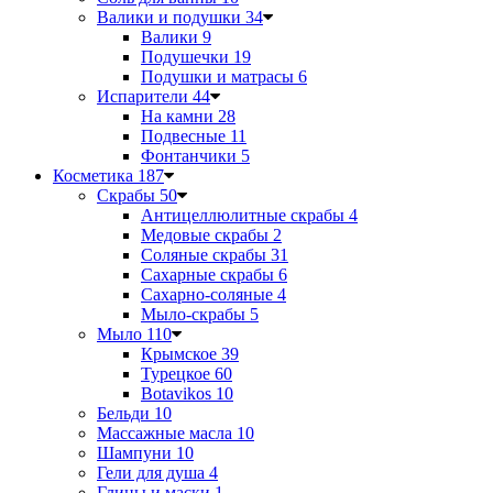
Валики и подушки
34
Валики
9
Подушечки
19
Подушки и матрасы
6
Испарители
44
На камни
28
Подвесные
11
Фонтанчики
5
Косметика
187
Скрабы
50
Антицеллюлитные скрабы
4
Медовые скрабы
2
Соляные скрабы
31
Сахарные скрабы
6
Сахарно-соляные
4
Мыло-скрабы
5
Мыло
110
Крымское
39
Турецкое
60
Botavikos
10
Бельди
10
Массажные масла
10
Шампуни
10
Гели для душа
4
Глины и маски
1