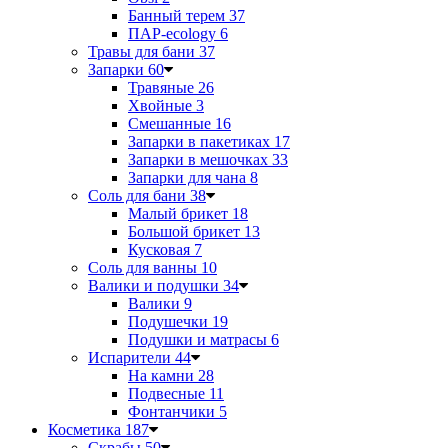
Банный терем
37
ПАР-ecology
6
Травы для бани
37
Запарки
60
Травяные
26
Хвойные
3
Смешанные
16
Запарки в пакетиках
17
Запарки в мешочках
33
Запарки для чана
8
Соль для бани
38
Малый брикет
18
Большой брикет
13
Кусковая
7
Соль для ванны
10
Валики и подушки
34
Валики
9
Подушечки
19
Подушки и матрасы
6
Испарители
44
На камни
28
Подвесные
11
Фонтанчики
5
Косметика
187
Скрабы
50