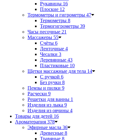
Рукавицы
16
Плоские
12
Термометры и гигрометры
47
Термометры
8
Термогигрометры
39
Часы песочные
21
Массажеры
55
Счёты
6
Ленточные
4
Чесалки
3
Деревянные
43
Пластиковые
10
Щетки массажные для тела
14
С ручкой
6
Без ручки
8
Пемзы и пилки
9
Расчески
9
Решетки для ванны
1
Изделия из лыка
9
Изделия из овчины
4
Товары для детей
16
Ароматерапия
378
Эфирные масла
36
Древесные
8
Травяные
8