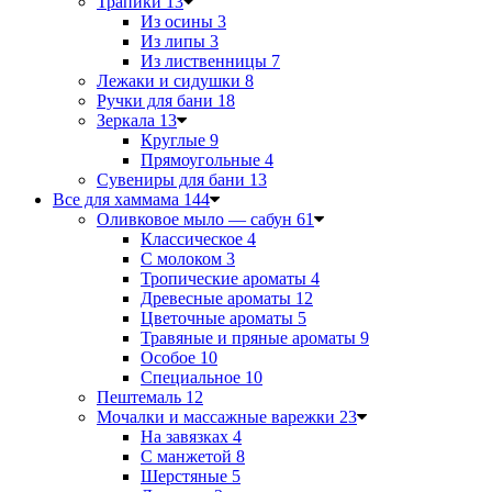
Трапики
13
Из осины
3
Из липы
3
Из лиственницы
7
Лежаки и сидушки
8
Ручки для бани
18
Зеркала
13
Круглые
9
Прямоугольные
4
Сувениры для бани
13
Все для хаммама
144
Оливковое мыло — сабун
61
Классическое
4
С молоком
3
Тропические ароматы
4
Древесные ароматы
12
Цветочные ароматы
5
Травяные и пряные ароматы
9
Особое
10
Специальное
10
Пештемаль
12
Мочалки и массажные варежки
23
На завязках
4
С манжетой
8
Шерстяные
5