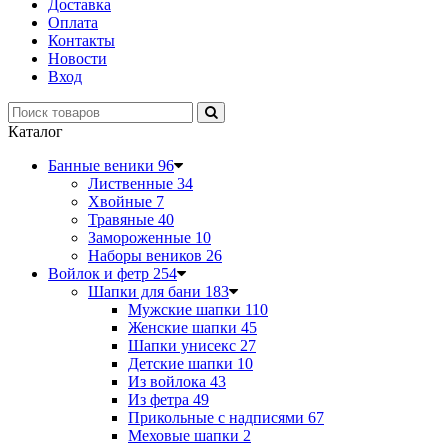
Доставка
Оплата
Контакты
Новости
Вход
Каталог
Банные веники
96
Лиственные
34
Хвойные
7
Травяные
40
Замороженные
10
Наборы веников
26
Войлок и фетр
254
Шапки для бани
183
Мужские шапки
110
Женские шапки
45
Шапки унисекс
27
Детские шапки
10
Из войлока
43
Из фетра
49
Прикольные с надписями
67
Меховые шапки
2