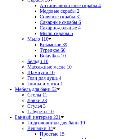
Антицеллюлитные скрабы
4
Медовые скрабы
2
Соляные скрабы
31
Сахарные скрабы
6
Сахарно-соляные
4
Мыло-скрабы
5
Мыло
110
Крымское
39
Турецкое
60
Botavikos
10
Бельди
10
Массажные масла
10
Шампуни
10
Гели для душа
4
Глины и маски
1
Мебель для бани
52
Столы
11
Лавки
28
Стулья
3
Табуреты
10
Банный интерьер
221
Подголовники для бани
19
Вешалки
34
Простые
15