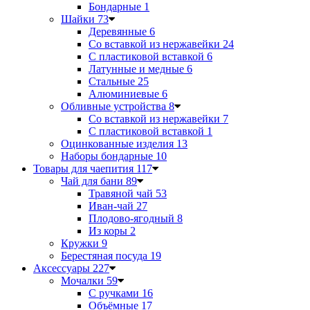
Бондарные
1
Шайки
73
Деревянные
6
Со вставкой из нержавейки
24
С пластиковой вставкой
6
Латунные и медные
6
Стальные
25
Алюминиевые
6
Обливные устройства
8
Со вставкой из нержавейки
7
С пластиковой вставкой
1
Оцинкованные изделия
13
Наборы бондарные
10
Товары для чаепития
117
Чай для бани
89
Травяной чай
53
Иван-чай
27
Плодово-ягодный
8
Из коры
2
Кружки
9
Берестяная посуда
19
Аксессуары
227
Мочалки
59
С ручками
16
Объёмные
17