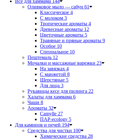
Все для хаммама
144
Оливковое мыло — сабун
61
Классическое
4
С молоком
3
Тропические ароматы
4
Древесные ароматы
12
Цветочные ароматы
5
Травяные и пряные ароматы
9
Особое
10
Специальное
10
Пештемаль
12
Мочалки и массажные варежки
23
На завязках
4
С манжетой
8
Шерстяные
5
Для лица
3
Рукавицы кесе для пилинга
22
Халаты для хаммама
6
Чаши
8
Ароматы
32
Camylle
27
ПАР-ecology
5
Для каминов и печей
194
Средства для чистки
100
Химические средства
28