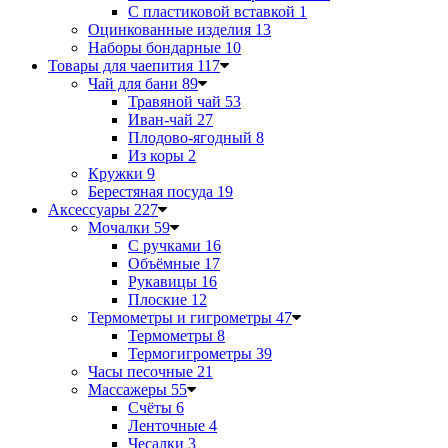
С пластиковой вставкой
1
Оцинкованные изделия
13
Наборы бондарные
10
Товары для чаепития
117
Чай для бани
89
Травяной чай
53
Иван-чай
27
Плодово-ягодный
8
Из коры
2
Кружки
9
Берестяная посуда
19
Аксессуары
227
Мочалки
59
С ручками
16
Объёмные
17
Рукавицы
16
Плоские
12
Термометры и гигрометры
47
Термометры
8
Термогигрометры
39
Часы песочные
21
Массажеры
55
Счёты
6
Ленточные
4
Чесалки
3