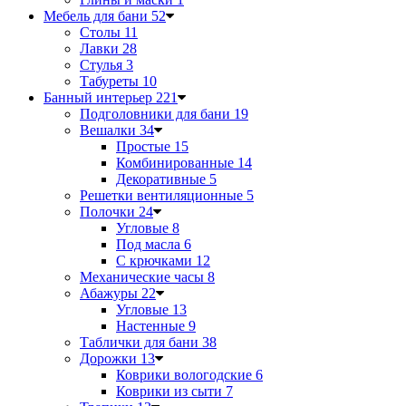
Мебель для бани
52
Столы
11
Лавки
28
Стулья
3
Табуреты
10
Банный интерьер
221
Подголовники для бани
19
Вешалки
34
Простые
15
Комбинированные
14
Декоративные
5
Решетки вентиляционные
5
Полочки
24
Угловые
8
Под масла
6
С крючками
12
Механические часы
8
Абажуры
22
Угловые
13
Настенные
9
Таблички для бани
38
Дорожки
13
Коврики вологодские
6
Коврики из сыти
7