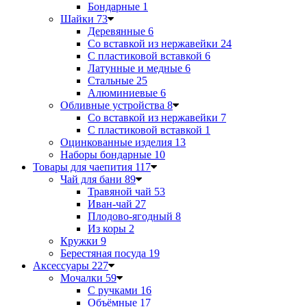
Бондарные
1
Шайки
73
Деревянные
6
Со вставкой из нержавейки
24
С пластиковой вставкой
6
Латунные и медные
6
Стальные
25
Алюминиевые
6
Обливные устройства
8
Со вставкой из нержавейки
7
С пластиковой вставкой
1
Оцинкованные изделия
13
Наборы бондарные
10
Товары для чаепития
117
Чай для бани
89
Травяной чай
53
Иван-чай
27
Плодово-ягодный
8
Из коры
2
Кружки
9
Берестяная посуда
19
Аксессуары
227
Мочалки
59
С ручками
16
Объёмные
17