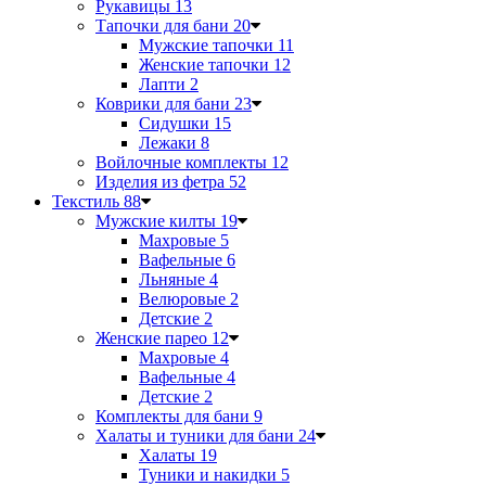
Рукавицы
13
Тапочки для бани
20
Мужские тапочки
11
Женские тапочки
12
Лапти
2
Коврики для бани
23
Сидушки
15
Лежаки
8
Войлочные комплекты
12
Изделия из фетра
52
Текстиль
88
Мужские килты
19
Махровые
5
Вафельные
6
Льняные
4
Велюровые
2
Детские
2
Женские парео
12
Махровые
4
Вафельные
4
Детские
2
Комплекты для бани
9
Халаты и туники для бани
24
Халаты
19
Туники и накидки
5