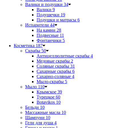
Валики и подушки
34
Валики
9
Подушечки
19
Подушки и матрасы
6
Испарители
44
На камни
28
Подвесные
11
Фонтанчики
5
Косметика
187
Скрабы
50
Антицеллюлитные скрабы
4
Медовые скрабы
2
Соляные скрабы
31
Сахарные скрабы
6
Сахарно-соляные
4
Мыло-скрабы
5
Мыло
110
Крымское
39
Турецкое
60
Botavikos
10
Бельди
10
Массажные масла
10
Шампуни
10
Гели для душа
4
Глины и маски
1