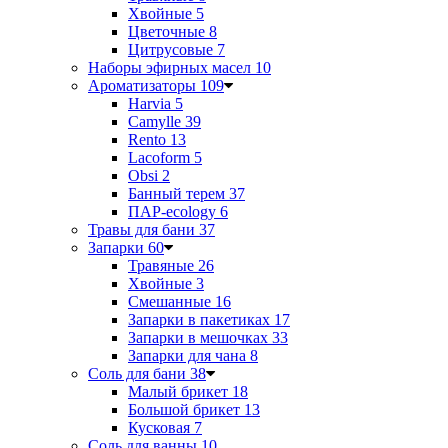
Хвойные
5
Цветочные
8
Цитрусовые
7
Наборы эфирных масел
10
Ароматизаторы
109
Harvia
5
Camylle
39
Rento
13
Lacoform
5
Obsi
2
Банный терем
37
ПАР-ecology
6
Травы для бани
37
Запарки
60
Травяные
26
Хвойные
3
Смешанные
16
Запарки в пакетиках
17
Запарки в мешочках
33
Запарки для чана
8
Соль для бани
38
Малый брикет
18
Большой брикет
13
Кусковая
7
Соль для ванны
10