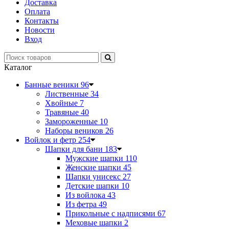
Доставка
Оплата
Контакты
Новости
Вход
Каталог
Банные веники
96
Лиственные
34
Хвойные
7
Травяные
40
Замороженные
10
Наборы веников
26
Войлок и фетр
254
Шапки для бани
183
Мужские шапки
110
Женские шапки
45
Шапки унисекс
27
Детские шапки
10
Из войлока
43
Из фетра
49
Прикольные с надписями
67
Меховые шапки
2