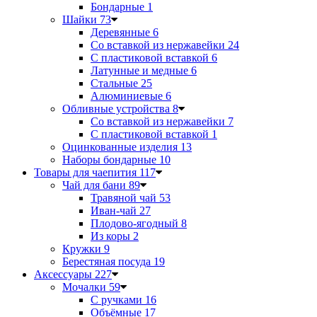
Бондарные
1
Шайки
73
Деревянные
6
Со вставкой из нержавейки
24
С пластиковой вставкой
6
Латунные и медные
6
Стальные
25
Алюминиевые
6
Обливные устройства
8
Со вставкой из нержавейки
7
С пластиковой вставкой
1
Оцинкованные изделия
13
Наборы бондарные
10
Товары для чаепития
117
Чай для бани
89
Травяной чай
53
Иван-чай
27
Плодово-ягодный
8
Из коры
2
Кружки
9
Берестяная посуда
19
Аксессуары
227
Мочалки
59
С ручками
16
Объёмные
17