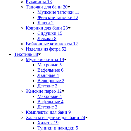
Рукавицы
13
Тапочки для бани
20
Мужские тапочки
11
Женские тапочки
12
Лапти
2
Коврики для бани
23
Сидушки
15
Лежаки
8
Войлочные комплекты
12
Изделия из фетра
52
Текстиль
88
Мужские килты
19
Махровые
5
Вафельные
6
Льняные
4
Велюровые
2
Детские
2
Женские парео
12
Махровые
4
Вафельные
4
Детские
2
Комплекты для бани
9
Халаты и туники для бани
24
Халаты
19
Туники и накидки
5