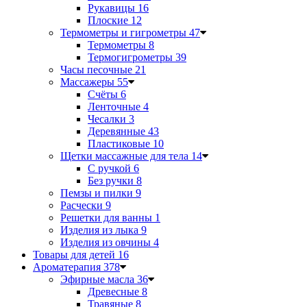
Рукавицы
16
Плоские
12
Термометры и гигрометры
47
Термометры
8
Термогигрометры
39
Часы песочные
21
Массажеры
55
Счёты
6
Ленточные
4
Чесалки
3
Деревянные
43
Пластиковые
10
Щетки массажные для тела
14
С ручкой
6
Без ручки
8
Пемзы и пилки
9
Расчески
9
Решетки для ванны
1
Изделия из лыка
9
Изделия из овчины
4
Товары для детей
16
Ароматерапия
378
Эфирные масла
36
Древесные
8
Травяные
8