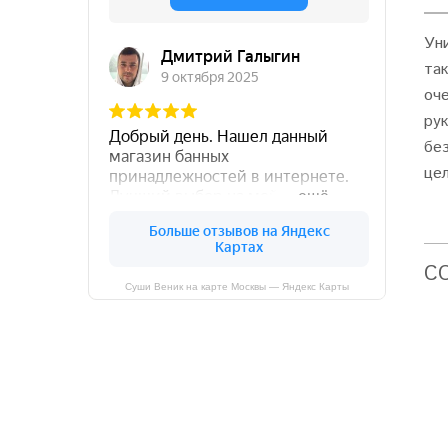
Ун
та
оч
ру
без
це
C
Суши Веник на карте Москвы — Яндекс Карты