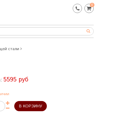
0
щей стали
5595 руб
а:
личии
В КОРЗИНУ