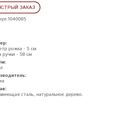
СТРЫЙ ЗАКАЗ
кул:
1040085
ер:
етр рожка - 5 см
 ручки - 58 см
ём:
мл
зводитель:
ия
ав:
авеющая сталь, натуральное дерево.