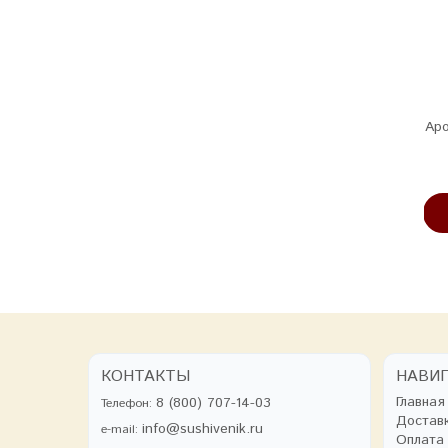
Черпак IKI (65 см, светлый
Валик лавандово-
Ар
кедр)
можжевеловый
14170 руб
315 руб
В КОРЗИНУ
В КОРЗИНУ
КОНТАКТЫ
НАВИ
Главная
8 (800) 707-14-03
Телефон:
Достав
info@sushivenik.ru
e-mail:
Оплата