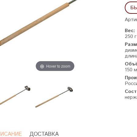
БЫ
Арти
Вес:
250 г
Разм
диам
длина
Объ
Hover to zoom
150 
Прои
Росс
Сост
нерж
ИСАНИЕ
ДОСТАВКА