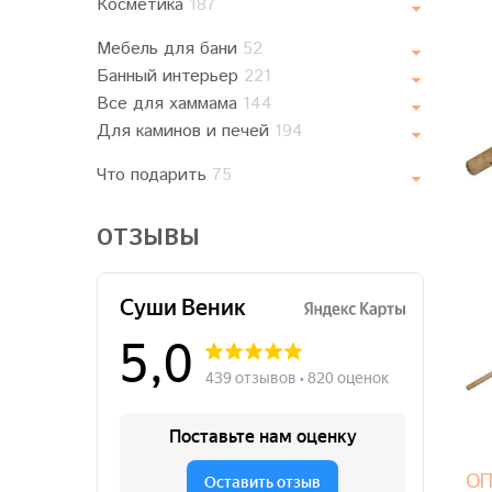
Косметика
187
Мебель для бани
52
Банный интерьер
221
Все для хаммама
144
Для каминов и печей
194
Что подарить
75
ОТЗЫВЫ
ОП