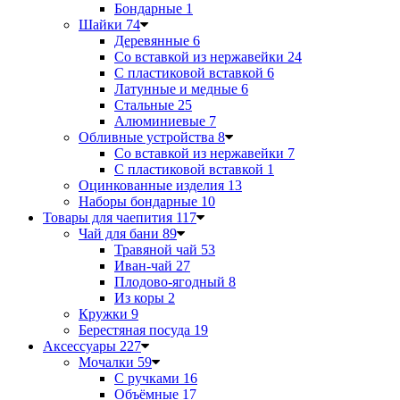
Бондарные
1
Шайки
74
Деревянные
6
Со вставкой из нержавейки
24
С пластиковой вставкой
6
Латунные и медные
6
Стальные
25
Алюминиевые
7
Обливные устройства
8
Со вставкой из нержавейки
7
С пластиковой вставкой
1
Оцинкованные изделия
13
Наборы бондарные
10
Товары для чаепития
117
Чай для бани
89
Травяной чай
53
Иван-чай
27
Плодово-ягодный
8
Из коры
2
Кружки
9
Берестяная посуда
19
Аксессуары
227
Мочалки
59
С ручками
16
Объёмные
17