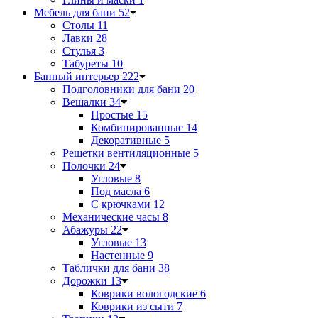
Мебель для бани
52
Столы
11
Лавки
28
Стулья
3
Табуреты
10
Банный интерьер
222
Подголовники для бани
20
Вешалки
34
Простые
15
Комбинированные
14
Декоративные
5
Решетки вентиляционные
5
Полочки
24
Угловые
8
Под масла
6
С крючками
12
Механические часы
8
Абажуры
22
Угловые
13
Настенные
9
Таблички для бани
38
Дорожки
13
Коврики вологодские
6
Коврики из сыти
7