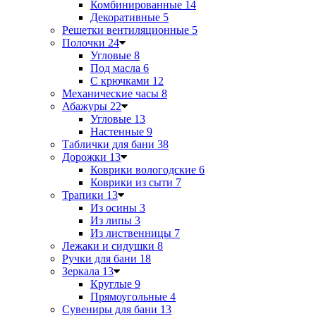
Комбинированные
14
Декоративные
5
Решетки вентиляционные
5
Полочки
24
Угловые
8
Под масла
6
С крючками
12
Механические часы
8
Абажуры
22
Угловые
13
Настенные
9
Таблички для бани
38
Дорожки
13
Коврики вологодские
6
Коврики из сыти
7
Трапики
13
Из осины
3
Из липы
3
Из лиственницы
7
Лежаки и сидушки
8
Ручки для бани
18
Зеркала
13
Круглые
9
Прямоугольные
4
Сувениры для бани
13