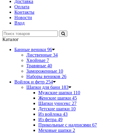
Доставка
Оплата
Контакты
Новости
Вход
Каталог
Банные веники
96
Лиственные
34
Хвойные
7
Травяные
40
Замороженные
10
Наборы веников
26
Войлок и фетр
254
Шапки для бани
183
Мужские шапки
110
Женские шапки
45
Шапки унисекс
27
Детские шапки
10
Из войлока
43
Из фетра
49
Прикольные с надписями
67
Меховые шапки
2