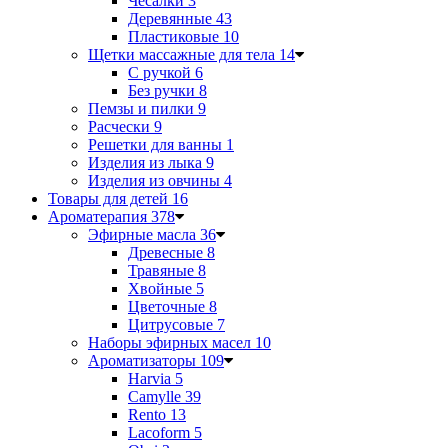
Чесалки
3
Деревянные
43
Пластиковые
10
Щетки массажные для тела
14
С ручкой
6
Без ручки
8
Пемзы и пилки
9
Расчески
9
Решетки для ванны
1
Изделия из лыка
9
Изделия из овчины
4
Товары для детей
16
Ароматерапия
378
Эфирные масла
36
Древесные
8
Травяные
8
Хвойные
5
Цветочные
8
Цитрусовые
7
Наборы эфирных масел
10
Ароматизаторы
109
Harvia
5
Camylle
39
Rento
13
Lacoform
5