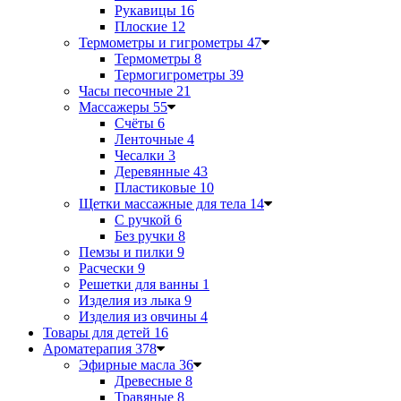
Рукавицы
16
Плоские
12
Термометры и гигрометры
47
Термометры
8
Термогигрометры
39
Часы песочные
21
Массажеры
55
Счёты
6
Ленточные
4
Чесалки
3
Деревянные
43
Пластиковые
10
Щетки массажные для тела
14
С ручкой
6
Без ручки
8
Пемзы и пилки
9
Расчески
9
Решетки для ванны
1
Изделия из лыка
9
Изделия из овчины
4
Товары для детей
16
Ароматерапия
378
Эфирные масла
36
Древесные
8
Травяные
8