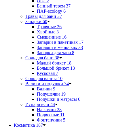
Obsi
2
Банный терем
37
ПАР-ecology
6
Травы для бани
37
Запарки
60
Травяные
26
Хвойные
3
Смешанные
16
Запарки в пакетиках
17
Запарки в мешочках
33
Запарки для чана
8
Соль для бани
38
Малый брикет
18
Большой брикет
13
Кусковая
7
Соль для ванны
10
Валики и подушки
34
Валики
9
Подушечки
19
Подушки и матрасы
6
Испарители
44
На камни
28
Подвесные
11
Фонтанчики
5
Косметика
187