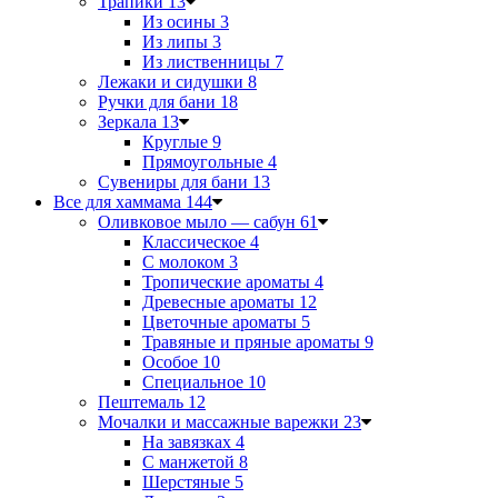
Трапики
13
Из осины
3
Из липы
3
Из лиственницы
7
Лежаки и сидушки
8
Ручки для бани
18
Зеркала
13
Круглые
9
Прямоугольные
4
Сувениры для бани
13
Все для хаммама
144
Оливковое мыло — сабун
61
Классическое
4
С молоком
3
Тропические ароматы
4
Древесные ароматы
12
Цветочные ароматы
5
Травяные и пряные ароматы
9
Особое
10
Специальное
10
Пештемаль
12
Мочалки и массажные варежки
23
На завязках
4
С манжетой
8
Шерстяные
5