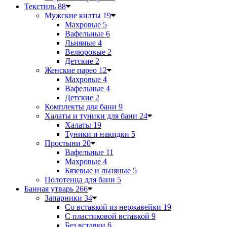
Текстиль
88
Мужские килты
19
Махровые
5
Вафельные
6
Льняные
4
Велюровые
2
Детские
2
Женские парео
12
Махровые
4
Вафельные
4
Детские
2
Комплекты для бани
9
Халаты и туники для бани
24
Халаты
19
Туники и накидки
5
Простыни
20
Вафельные
11
Махровые
4
Бязевые и льняные
5
Полотенца для бани
5
Банная утварь
266
Запарники
34
Со вставкой из нержавейки
19
С пластиковой вставкой
9
Без вставки
6