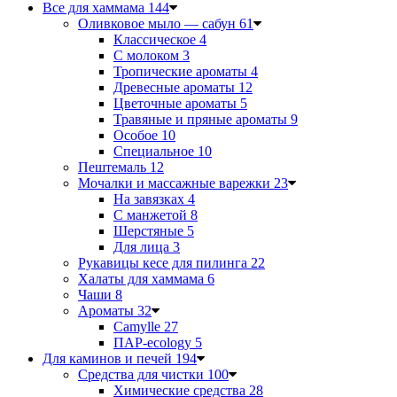
Все для хаммама
144
Оливковое мыло — сабун
61
Классическое
4
С молоком
3
Тропические ароматы
4
Древесные ароматы
12
Цветочные ароматы
5
Травяные и пряные ароматы
9
Особое
10
Специальное
10
Пештемаль
12
Мочалки и массажные варежки
23
На завязках
4
С манжетой
8
Шерстяные
5
Для лица
3
Рукавицы кесе для пилинга
22
Халаты для хаммама
6
Чаши
8
Ароматы
32
Camylle
27
ПАР-ecology
5
Для каминов и печей
194
Средства для чистки
100
Химические средства
28