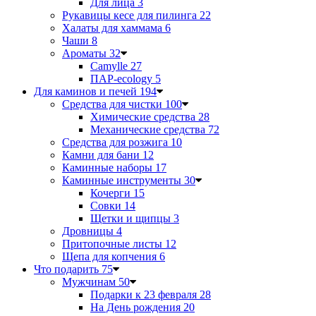
Для лица
3
Рукавицы кесе для пилинга
22
Халаты для хаммама
6
Чаши
8
Ароматы
32
Camylle
27
ПАР-ecology
5
Для каминов и печей
194
Средства для чистки
100
Химические средства
28
Механические средства
72
Средства для розжига
10
Камни для бани
12
Каминные наборы
17
Каминные инструменты
30
Кочерги
15
Совки
14
Щетки и щипцы
3
Дровницы
4
Притопочные листы
12
Щепа для копчения
6
Что подарить
75
Мужчинам
50
Подарки к 23 февраля
28
На День рождения
20