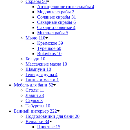
Скрабы
50
Антицеллюлитные скрабы
4
Медовые скрабы
2
Соляные скрабы
31
Сахарные скрабы
6
Сахарно-соляные
4
Мыло-скрабы
5
Мыло
110
Крымское
39
Турецкое
60
Botavikos
10
Бельди
10
Массажные масла
10
Шампуни
10
Гели для душа
4
Глины и маски
1
Мебель для бани
52
Столы
11
Лавки
28
Стулья
3
Табуреты
10
Банный интерьер
222
Подголовники для бани
20
Вешалки
34
Простые
15