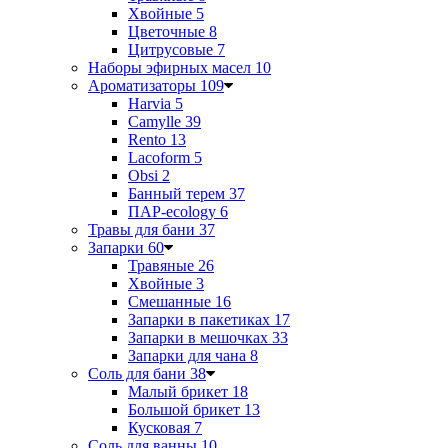
Хвойные
5
Цветочные
8
Цитрусовые
7
Наборы эфирных масел
10
Ароматизаторы
109
Harvia
5
Camylle
39
Rento
13
Lacoform
5
Obsi
2
Банный терем
37
ПАР-ecology
6
Травы для бани
37
Запарки
60
Травяные
26
Хвойные
3
Смешанные
16
Запарки в пакетиках
17
Запарки в мешочках
33
Запарки для чана
8
Соль для бани
38
Малый брикет
18
Большой брикет
13
Кусковая
7
Соль для ванны
10