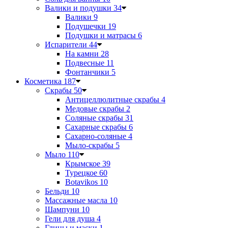
Валики и подушки
34
Валики
9
Подушечки
19
Подушки и матрасы
6
Испарители
44
На камни
28
Подвесные
11
Фонтанчики
5
Косметика
187
Скрабы
50
Антицеллюлитные скрабы
4
Медовые скрабы
2
Соляные скрабы
31
Сахарные скрабы
6
Сахарно-соляные
4
Мыло-скрабы
5
Мыло
110
Крымское
39
Турецкое
60
Botavikos
10
Бельди
10
Массажные масла
10
Шампуни
10
Гели для душа
4
Глины и маски
1