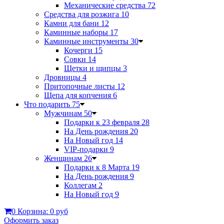
Механические средства
72
Средства для розжига
10
Камни для бани
12
Каминные наборы
17
Каминные инструменты
30
Кочерги
15
Совки
14
Щетки и щипцы
3
Дровницы
4
Притопочные листы
12
Щепа для копчения
6
Что подарить
75
Мужчинам
50
Подарки к 23 февраля
28
На День рождения
20
На Новый год
14
VIP-подарки
9
Женщинам
26
Подарки к 8 Марта
19
На День рождения
9
Коллегам
2
На Новый год
9
0
Корзина:
0 руб
Оформить заказ