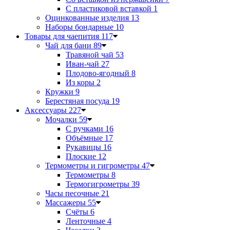
С пластиковой вставкой
1
Оцинкованные изделия
13
Наборы бондарные
10
Товары для чаепития
117
Чай для бани
89
Травяной чай
53
Иван-чай
27
Плодово-ягодный
8
Из коры
2
Кружки
9
Берестяная посуда
19
Аксессуары
227
Мочалки
59
С ручками
16
Объёмные
17
Рукавицы
16
Плоские
12
Термометры и гигрометры
47
Термометры
8
Термогигрометры
39
Часы песочные
21
Массажеры
55
Счёты
6
Ленточные
4