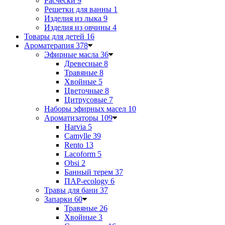
Расчески
9
Решетки для ванны
1
Изделия из лыка
9
Изделия из овчины
4
Товары для детей
16
Ароматерапия
378
Эфирные масла
36
Древесные
8
Травяные
8
Хвойные
5
Цветочные
8
Цитрусовые
7
Наборы эфирных масел
10
Ароматизаторы
109
Harvia
5
Camylle
39
Rento
13
Lacoform
5
Obsi
2
Банный терем
37
ПАР-ecology
6
Травы для бани
37
Запарки
60
Травяные
26
Хвойные
3