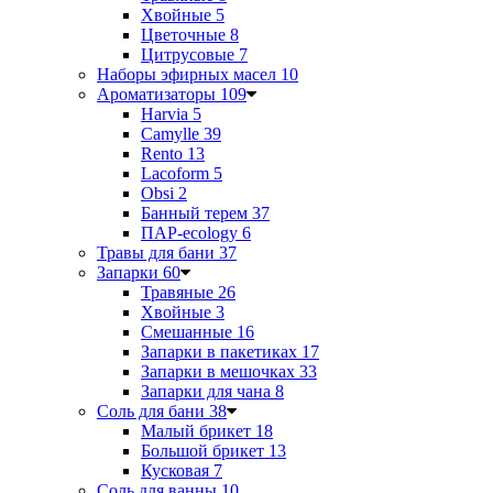
Хвойные
5
Цветочные
8
Цитрусовые
7
Наборы эфирных масел
10
Ароматизаторы
109
Harvia
5
Camylle
39
Rento
13
Lacoform
5
Obsi
2
Банный терем
37
ПАР-ecology
6
Травы для бани
37
Запарки
60
Травяные
26
Хвойные
3
Смешанные
16
Запарки в пакетиках
17
Запарки в мешочках
33
Запарки для чана
8
Соль для бани
38
Малый брикет
18
Большой брикет
13
Кусковая
7
Соль для ванны
10