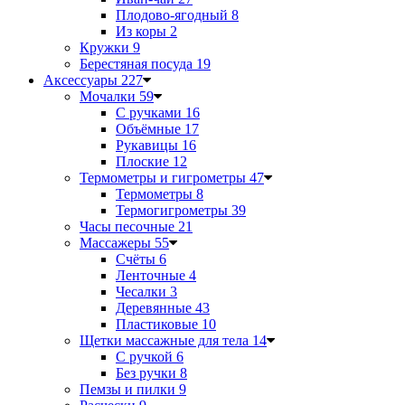
Плодово-ягодный
8
Из коры
2
Кружки
9
Берестяная посуда
19
Аксессуары
227
Мочалки
59
С ручками
16
Объёмные
17
Рукавицы
16
Плоские
12
Термометры и гигрометры
47
Термометры
8
Термогигрометры
39
Часы песочные
21
Массажеры
55
Счёты
6
Ленточные
4
Чесалки
3
Деревянные
43
Пластиковые
10
Щетки массажные для тела
14
С ручкой
6
Без ручки
8
Пемзы и пилки
9