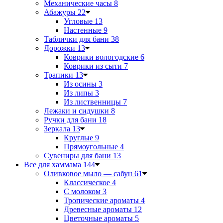
Механические часы
8
Абажуры
22
Угловые
13
Настенные
9
Таблички для бани
38
Дорожки
13
Коврики вологодские
6
Коврики из сыти
7
Трапики
13
Из осины
3
Из липы
3
Из лиственницы
7
Лежаки и сидушки
8
Ручки для бани
18
Зеркала
13
Круглые
9
Прямоугольные
4
Сувениры для бани
13
Все для хаммама
144
Оливковое мыло — сабун
61
Классическое
4
С молоком
3
Тропические ароматы
4
Древесные ароматы
12
Цветочные ароматы
5