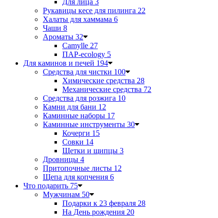
Для лица
3
Рукавицы кесе для пилинга
22
Халаты для хаммама
6
Чаши
8
Ароматы
32
Camylle
27
ПАР-ecology
5
Для каминов и печей
194
Средства для чистки
100
Химические средства
28
Механические средства
72
Средства для розжига
10
Камни для бани
12
Каминные наборы
17
Каминные инструменты
30
Кочерги
15
Совки
14
Щетки и щипцы
3
Дровницы
4
Притопочные листы
12
Щепа для копчения
6
Что подарить
75
Мужчинам
50
Подарки к 23 февраля
28
На День рождения
20