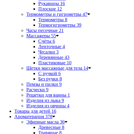
Рукавицы
16
Плоские
12
Термометры и гигрометры
47
Термометры
8
Термогигрометры
39
Часы песочные
21
Массажеры
55
Счёты
6
Ленточные
4
Чесалки
3
Деревянные
43
Пластиковые
10
Щетки массажные для тела
14
С ручкой
6
Без ручки
8
Пемзы и пилки
9
Расчески
9
Решетки для ванны
1
Изделия из лыка
9
Изделия из овчины
4
Товары для детей
16
Ароматерапия
378
Эфирные масла
36
Древесные
8
Травяные
8