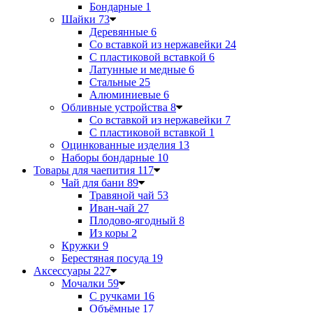
Бондарные
1
Шайки
73
Деревянные
6
Со вставкой из нержавейки
24
С пластиковой вставкой
6
Латунные и медные
6
Стальные
25
Алюминиевые
6
Обливные устройства
8
Со вставкой из нержавейки
7
С пластиковой вставкой
1
Оцинкованные изделия
13
Наборы бондарные
10
Товары для чаепития
117
Чай для бани
89
Травяной чай
53
Иван-чай
27
Плодово-ягодный
8
Из коры
2
Кружки
9
Берестяная посуда
19
Аксессуары
227
Мочалки
59
С ручками
16
Объёмные
17