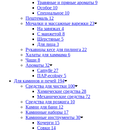
Травяные и пряные ароматы
9
Особое
10
Специальное
10
Пештемаль
12
Мочалки и массажные варежки
23
На завязках
4
С манжетой
8
Шерстяные
5
Для лица
3
Рукавицы кесе для пилинга
22
Халаты для хаммама
6
Чаши
8
Ароматы
32
Camylle
27
ПАР-ecology
5
Для каминов и печей
194
Средства для чистки
100
Химические средства
28
Механические средства
72
Средства для розжига
10
Камни для бани
12
Каминные наборы
17
Каминные инструменты
30
Кочерги
15
Совки
14