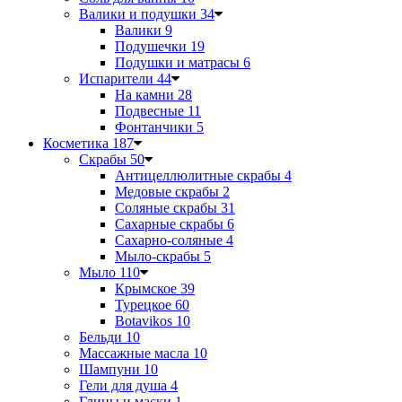
Валики и подушки
34
Валики
9
Подушечки
19
Подушки и матрасы
6
Испарители
44
На камни
28
Подвесные
11
Фонтанчики
5
Косметика
187
Скрабы
50
Антицеллюлитные скрабы
4
Медовые скрабы
2
Соляные скрабы
31
Сахарные скрабы
6
Сахарно-соляные
4
Мыло-скрабы
5
Мыло
110
Крымское
39
Турецкое
60
Botavikos
10
Бельди
10
Массажные масла
10
Шампуни
10
Гели для душа
4
Глины и маски
1