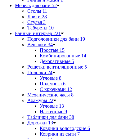
Мебель для бани
52
Столы
11
Лавки
28
Стулья
3
Табуреты
10
Банный интерьер
221
Подголовники для бани
19
Вешалки
34
Простые
15
Комбинированные
14
Декоративные
5
Решетки вентиляционные
5
Полочки
24
Угловые
8
Под масла
6
С крючками
12
Механические часы
8
Абажуры
22
Угловые
13
Настенные
9
Таблички для бани
38
Дорожки
13
Коврики вологодские
6
Коврики из сыти
7