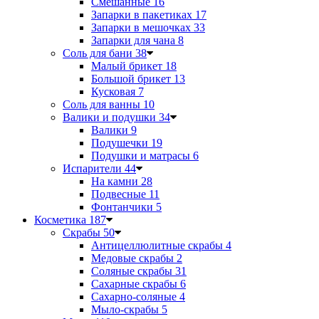
Смешанные
16
Запарки в пакетиках
17
Запарки в мешочках
33
Запарки для чана
8
Соль для бани
38
Малый брикет
18
Большой брикет
13
Кусковая
7
Соль для ванны
10
Валики и подушки
34
Валики
9
Подушечки
19
Подушки и матрасы
6
Испарители
44
На камни
28
Подвесные
11
Фонтанчики
5
Косметика
187
Скрабы
50
Антицеллюлитные скрабы
4
Медовые скрабы
2
Соляные скрабы
31
Сахарные скрабы
6
Сахарно-соляные
4
Мыло-скрабы
5