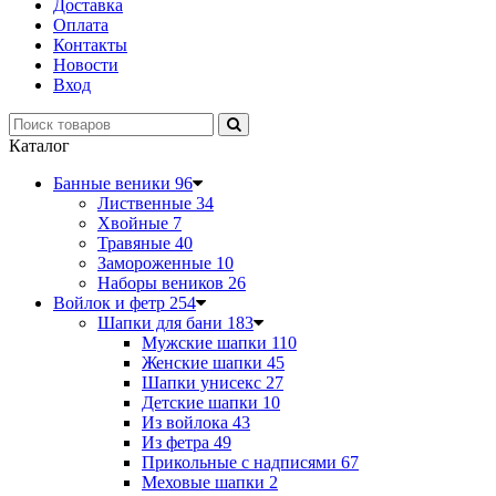
Доставка
Оплата
Контакты
Новости
Вход
Каталог
Банные веники
96
Лиственные
34
Хвойные
7
Травяные
40
Замороженные
10
Наборы веников
26
Войлок и фетр
254
Шапки для бани
183
Мужские шапки
110
Женские шапки
45
Шапки унисекс
27
Детские шапки
10
Из войлока
43
Из фетра
49
Прикольные с надписями
67
Меховые шапки
2