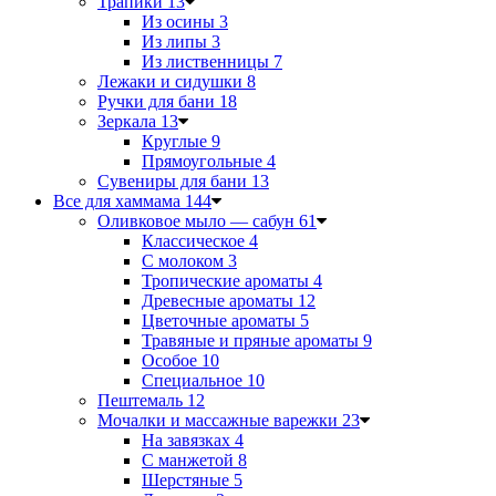
Трапики
13
Из осины
3
Из липы
3
Из лиственницы
7
Лежаки и сидушки
8
Ручки для бани
18
Зеркала
13
Круглые
9
Прямоугольные
4
Сувениры для бани
13
Все для хаммама
144
Оливковое мыло — сабун
61
Классическое
4
С молоком
3
Тропические ароматы
4
Древесные ароматы
12
Цветочные ароматы
5
Травяные и пряные ароматы
9
Особое
10
Специальное
10
Пештемаль
12
Мочалки и массажные варежки
23
На завязках
4
С манжетой
8
Шерстяные
5