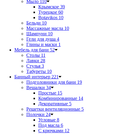
Мыло
110
Крымское
39
Турецкое
60
Botavikos
10
Бельди
10
Массажные масла
10
Шампуни
10
Гели для душа
4
Глины и маски
1
Мебель для бани
52
Столы
11
Лавки
28
Стулья
3
Табуреты
10
Банный интерьер
221
Подголовники для бани
19
Вешалки
34
Простые
15
Комбинированные
14
Декоративные
5
Решетки вентиляционные
5
Полочки
24
Угловые
8
Под масла
6
С крючками
12