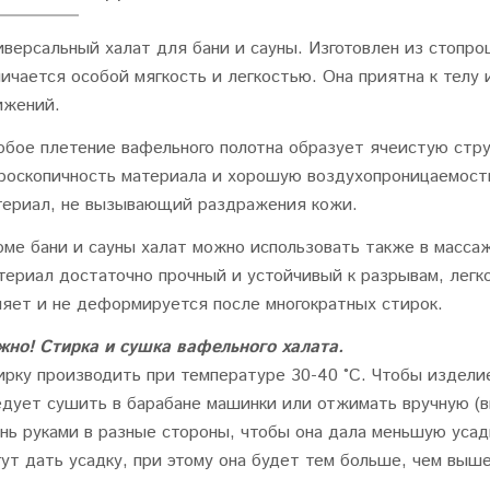
иверсальный халат для бани и сауны. Изготовлен из стопро
личается особой мягкость и легкостью. Она приятна к телу
ижений.
обое плетение вафельного полотна образует ячеистую стру
гроскопичность материала и хорошую воздухопроницаемость
териал, не вызывающий раздражения кожи.
оме бани и сауны халат можно использовать также в массаж
териал достаточно прочный и устойчивый к разрывам, легко
няет и не деформируется после многократных стирок.
жно! Стирка и сушка вафельного халата.
ирку производить при температуре 30-40 °C. Чтобы издели
едует сушить в барабане машинки или отжимать вручную (в
ань руками в разные стороны, чтобы она дала меньшую усад
гут дать усадку, при этому она будет тем больше, чем выш