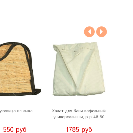
укавица из лыка
Халат для бани вафельный
Ха
универсальный, р-р 48-50
капюшо
550 руб
1785 руб
6