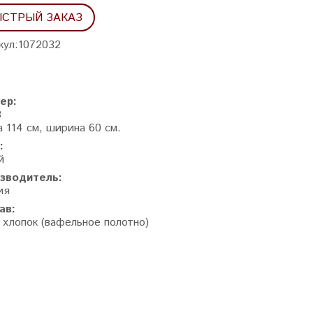
СТРЫЙ ЗАКАЗ
кул:
1072032
ер:
8
 114 см, ширина 60 см.
:
й
зводитель:
ия
ав:
 хлопок (вафельное полотно)