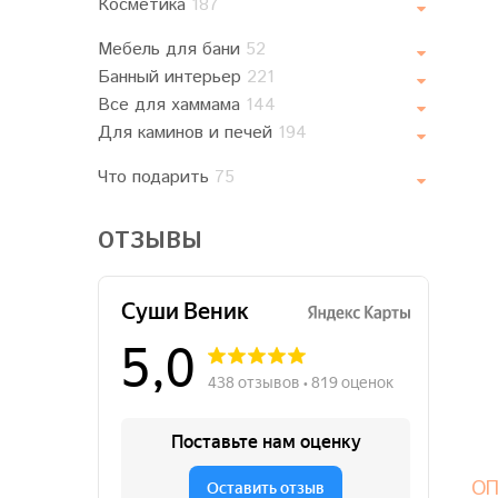
Косметика
187
Мебель для бани
52
Банный интерьер
221
Все для хаммама
144
Для каминов и печей
194
Что подарить
75
ОТЗЫВЫ
ОП