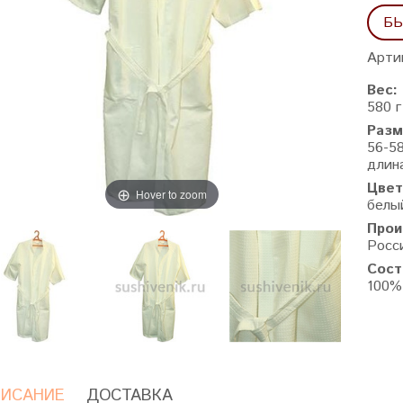
БЫ
Арти
Вес:
580 г
Разм
56-5
длина
Цвет
Hover to zoom
белы
Прои
Росс
Сост
100%
ИСАНИЕ
ДОСТАВКА