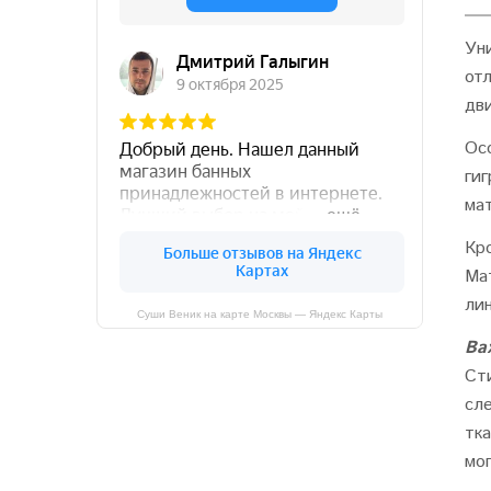
Ун
от
дв
Ос
ги
ма
Кр
Ма
ли
Суши Веник на карте Москвы — Яндекс Карты
Ва
Ст
сл
тк
мо