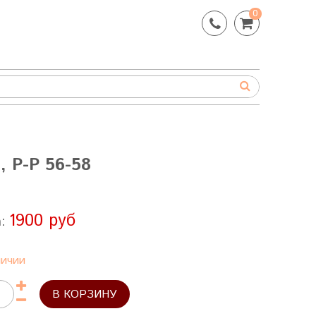
0
Р-Р 56-58
1900 руб
а:
личии
В КОРЗИНУ