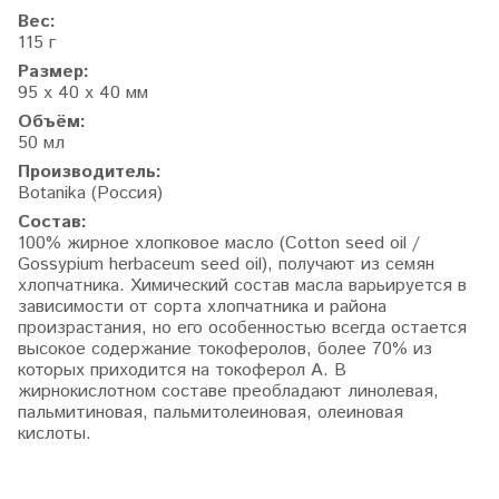
Вес:
115 г
Размер:
95 х 40 х 40 мм
Объём:
50 мл
Производитель:
Botanika (Россия)
Состав:
100% жирное
хлопковое
масло (
Cotton seed oil
/
Gossypium herbaceum seed oil), получают из семян
хлопчатника.
Химический состав масла варьируется в
зависимости от сорта хлопчатника и района
произрастания, но его особенностью всегда остается
высокое содержание токоферолов, более 70% из
которых приходится на токоферол А. В
жирнокислотном составе преобладают линолевая,
пальмитиновая, пальмитолеиновая, олеиновая
кислоты.