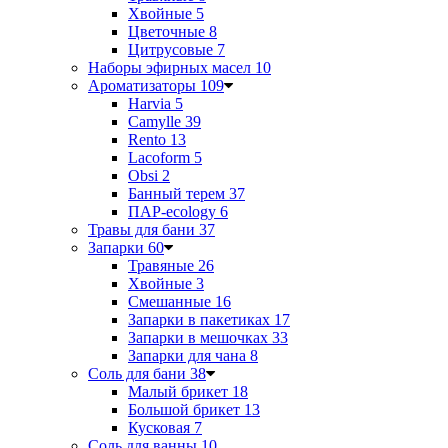
Хвойные
5
Цветочные
8
Цитрусовые
7
Наборы эфирных масел
10
Ароматизаторы
109
Harvia
5
Camylle
39
Rento
13
Lacoform
5
Obsi
2
Банный терем
37
ПАР-ecology
6
Травы для бани
37
Запарки
60
Травяные
26
Хвойные
3
Смешанные
16
Запарки в пакетиках
17
Запарки в мешочках
33
Запарки для чана
8
Соль для бани
38
Малый брикет
18
Большой брикет
13
Кусковая
7
Соль для ванны
10