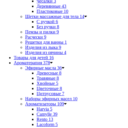
Чесалки
3
Деревянные
43
Пластиковые
10
Щетки массажные для тела
14
С ручкой
6
Без ручки
8
Пемзы и пилки
9
Расчески
9
Решетки для ванны
1
Изделия из лыка
9
Изделия из овчины
4
Товары для детей
16
Ароматерапия
378
Эфирные масла
36
Древесные
8
Травяные
8
Хвойные
5
Цветочные
8
Цитрусовые
7
Наборы эфирных масел
10
Ароматизаторы
109
Harvia
5
Camylle
39
Rento
13
Lacoform
5