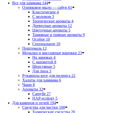
Все для хаммама
144
Оливковое мыло — сабун
61
Классическое
4
С молоком
3
Тропические ароматы
4
Древесные ароматы
12
Цветочные ароматы
5
Травяные и пряные ароматы
9
Особое
10
Специальное
10
Пештемаль
12
Мочалки и массажные варежки
23
На завязках
4
С манжетой
8
Шерстяные
5
Для лица
3
Рукавицы кесе для пилинга
22
Халаты для хаммама
6
Чаши
8
Ароматы
32
Camylle
27
ПАР-ecology
5
Для каминов и печей
194
Средства для чистки
100
Химические средства
28