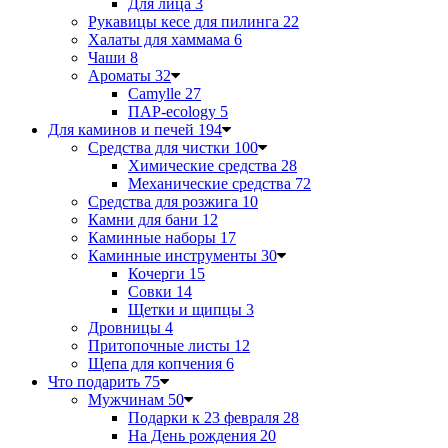
Для лица
3
Рукавицы кесе для пилинга
22
Халаты для хаммама
6
Чаши
8
Ароматы
32
Camylle
27
ПАР-ecology
5
Для каминов и печей
194
Средства для чистки
100
Химические средства
28
Механические средства
72
Средства для розжига
10
Камни для бани
12
Каминные наборы
17
Каминные инструменты
30
Кочерги
15
Совки
14
Щетки и щипцы
3
Дровницы
4
Притопочные листы
12
Щепа для копчения
6
Что подарить
75
Мужчинам
50
Подарки к 23 февраля
28
На День рождения
20