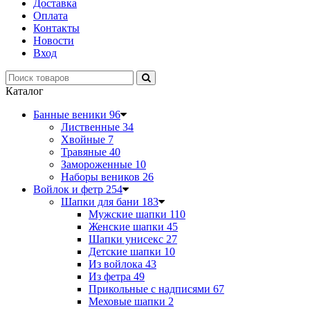
Доставка
Оплата
Контакты
Новости
Вход
Каталог
Банные веники
96
Лиственные
34
Хвойные
7
Травяные
40
Замороженные
10
Наборы веников
26
Войлок и фетр
254
Шапки для бани
183
Мужские шапки
110
Женские шапки
45
Шапки унисекс
27
Детские шапки
10
Из войлока
43
Из фетра
49
Прикольные с надписями
67
Меховые шапки
2