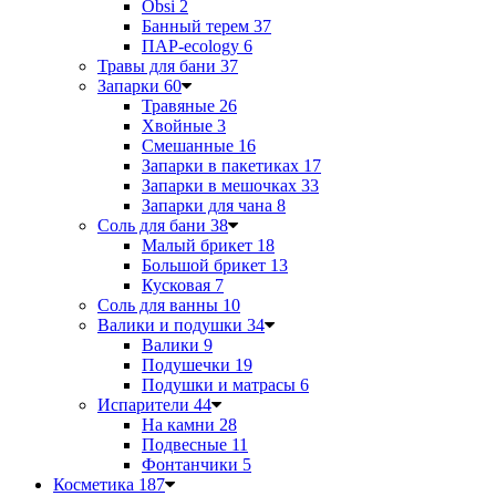
Obsi
2
Банный терем
37
ПАР-ecology
6
Травы для бани
37
Запарки
60
Травяные
26
Хвойные
3
Смешанные
16
Запарки в пакетиках
17
Запарки в мешочках
33
Запарки для чана
8
Соль для бани
38
Малый брикет
18
Большой брикет
13
Кусковая
7
Соль для ванны
10
Валики и подушки
34
Валики
9
Подушечки
19
Подушки и матрасы
6
Испарители
44
На камни
28
Подвесные
11
Фонтанчики
5
Косметика
187