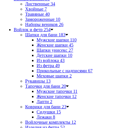
Лиственные
34
Хвойные
7
Травяные
40
Замороженные
10
Наборы веников
26
Войлок и фетр
254
Шапки для бани
183
Мужские шапки
110
Женские шапки
45
Шапки унисекс
27
Детские шапки
10
Из войлока
43
Из фетра
49
Прикольные с надписями
67
Меховые шапки
2
Рукавицы
13
Тапочки для бани
20
Мужские тапочки
11
Женские тапочки
12
Лапти
2
Коврики для бани
23
Сидушки
15
Лежаки
8
Войлочные комплекты
12
Изделия из фетра
52