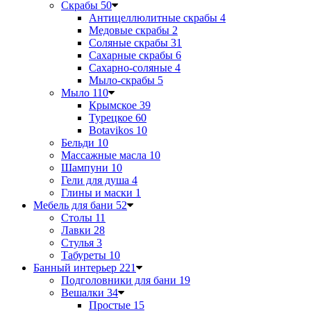
Скрабы
50
Антицеллюлитные скрабы
4
Медовые скрабы
2
Соляные скрабы
31
Сахарные скрабы
6
Сахарно-соляные
4
Мыло-скрабы
5
Мыло
110
Крымское
39
Турецкое
60
Botavikos
10
Бельди
10
Массажные масла
10
Шампуни
10
Гели для душа
4
Глины и маски
1
Мебель для бани
52
Столы
11
Лавки
28
Стулья
3
Табуреты
10
Банный интерьер
221
Подголовники для бани
19
Вешалки
34
Простые
15