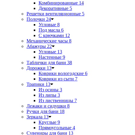
Комбинированные
14
Декоративные
5
Решетки вентиляционные
5
Полочки
24
Угловые
8
Под масла
6
С крючками
12
Механические часы
8
Абажуры
22
Угловые
13
Настенные
9
Таблички для бани
38
Дорожки
13
Коврики вологодские
6
Коврики из сыти
7
Трапики
13
Из осины
3
Из липы
3
Из лиственницы
7
Лежаки и сидушки
8
Ручки для бани
18
Зеркала
13
Круглые
9
Прямоугольные
4
Сувениры для бани
13