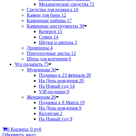
Механические средства
72
Средства для розжига
10
Камни для бани
12
Каминные наборы
17
Каминные инструменты
30
Кочерги
15
Совки
14
Щетки и щипцы
3
Дровницы
4
Притопочные листы
12
Щепа для копчения
6
Что подарить
75
Мужчинам
50
Подарки к 23 февраля
28
На День рождения
20
На Новый год
14
VIP-подарки
9
Женщинам
26
Подарки к 8 Марта
19
На День рождения
9
Коллегам
2
На Новый год
9
0
Корзина:
0 руб
Оформить заказ