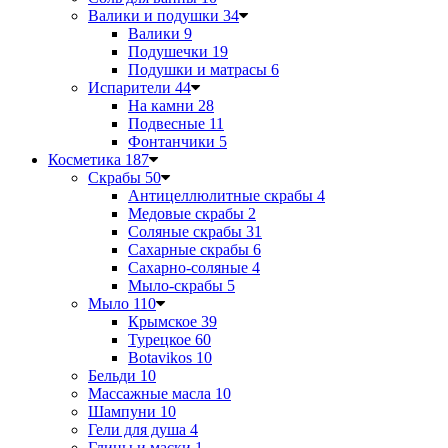
Валики и подушки
34
Валики
9
Подушечки
19
Подушки и матрасы
6
Испарители
44
На камни
28
Подвесные
11
Фонтанчики
5
Косметика
187
Скрабы
50
Антицеллюлитные скрабы
4
Медовые скрабы
2
Соляные скрабы
31
Сахарные скрабы
6
Сахарно-соляные
4
Мыло-скрабы
5
Мыло
110
Крымское
39
Турецкое
60
Botavikos
10
Бельди
10
Массажные масла
10
Шампуни
10
Гели для душа
4
Глины и маски
1