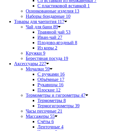
Со вставкой из нержавейки
7
С пластиковой вставкой
1
Оцинкованные изделия
13
Наборы бондарные
10
Товары для чаепития
117
Чай для бани
89
Травяной чай
53
Иван-чай
27
Плодово-ягодный
8
Из коры
2
Кружки
9
Берестяная посуда
19
Аксессуары
227
Мочалки
59
С ручками
16
Объёмные
17
Рукавицы
16
Плоские
12
Термометры и гигрометры
47
Термометры
8
Термогигрометры
39
Часы песочные
21
Массажеры
55
Счёты
6
Ленточные
4