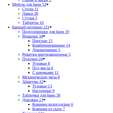
Мебель для бани
52
Столы
11
Лавки
28
Стулья
3
Табуреты
10
Банный интерьер
221
Подголовники для бани
19
Вешалки
34
Простые
15
Комбинированные
14
Декоративные
5
Решетки вентиляционные
5
Полочки
24
Угловые
8
Под масла
6
С крючками
12
Механические часы
8
Абажуры
22
Угловые
13
Настенные
9
Таблички для бани
38
Дорожки
13
Коврики вологодские
6
Коврики из сыти
7