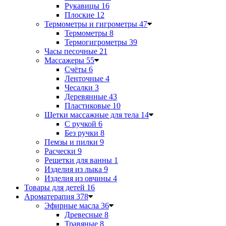
Рукавицы
16
Плоские
12
Термометры и гигрометры
47
Термометры
8
Термогигрометры
39
Часы песочные
21
Массажеры
55
Счёты
6
Ленточные
4
Чесалки
3
Деревянные
43
Пластиковые
10
Щетки массажные для тела
14
С ручкой
6
Без ручки
8
Пемзы и пилки
9
Расчески
9
Решетки для ванны
1
Изделия из лыка
9
Изделия из овчины
4
Товары для детей
16
Ароматерапия
378
Эфирные масла
36
Древесные
8
Травяные
8