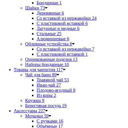
Бондарные
1
Шайки
73
Деревянные
6
Со вставкой из нержавейки
24
С пластиковой вставкой
6
Латунные и медные
6
Стальные
25
Алюминиевые
6
Обливные устройства
8
Со вставкой из нержавейки
7
С пластиковой вставкой
1
Оцинкованные изделия
13
Наборы бондарные
10
Товары для чаепития
117
Чай для бани
89
Травяной чай
53
Иван-чай
27
Плодово-ягодный
8
Из коры
2
Кружки
9
Берестяная посуда
19
Аксессуары
227
Мочалки
59
С ручками
16
Объёмные
17