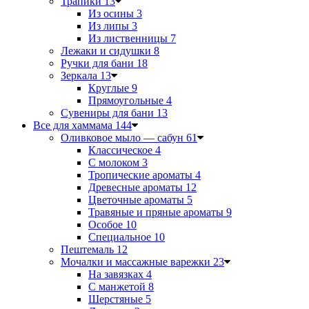
Трапики
13
Из осины
3
Из липы
3
Из лиственницы
7
Лежаки и сидушки
8
Ручки для бани
18
Зеркала
13
Круглые
9
Прямоугольные
4
Сувениры для бани
13
Все для хаммама
144
Оливковое мыло — сабун
61
Классическое
4
С молоком
3
Тропические ароматы
4
Древесные ароматы
12
Цветочные ароматы
5
Травяные и пряные ароматы
9
Особое
10
Специальное
10
Пештемаль
12
Мочалки и массажные варежки
23
На завязках
4
С манжетой
8
Шерстяные
5