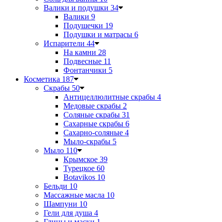
Валики и подушки
34
Валики
9
Подушечки
19
Подушки и матрасы
6
Испарители
44
На камни
28
Подвесные
11
Фонтанчики
5
Косметика
187
Скрабы
50
Антицеллюлитные скрабы
4
Медовые скрабы
2
Соляные скрабы
31
Сахарные скрабы
6
Сахарно-соляные
4
Мыло-скрабы
5
Мыло
110
Крымское
39
Турецкое
60
Botavikos
10
Бельди
10
Массажные масла
10
Шампуни
10
Гели для душа
4
Глины и маски
1