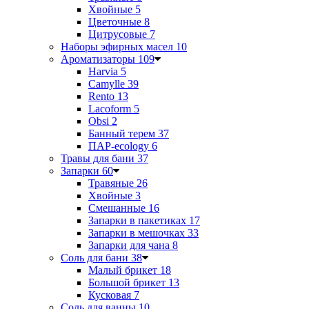
Хвойные
5
Цветочные
8
Цитрусовые
7
Наборы эфирных масел
10
Ароматизаторы
109
Harvia
5
Camylle
39
Rento
13
Lacoform
5
Obsi
2
Банный терем
37
ПАР-ecology
6
Травы для бани
37
Запарки
60
Травяные
26
Хвойные
3
Смешанные
16
Запарки в пакетиках
17
Запарки в мешочках
33
Запарки для чана
8
Соль для бани
38
Малый брикет
18
Большой брикет
13
Кусковая
7
Соль для ванны
10