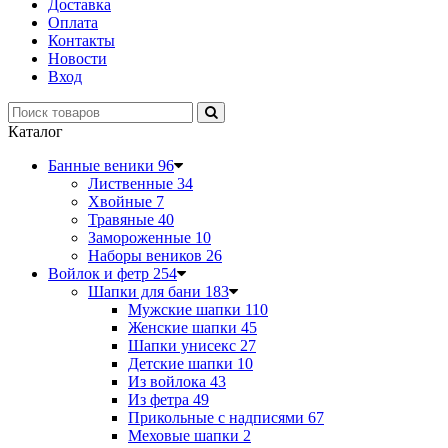
Доставка
Оплата
Контакты
Новости
Вход
Каталог
Банные веники
96
Лиственные
34
Хвойные
7
Травяные
40
Замороженные
10
Наборы веников
26
Войлок и фетр
254
Шапки для бани
183
Мужские шапки
110
Женские шапки
45
Шапки унисекс
27
Детские шапки
10
Из войлока
43
Из фетра
49
Прикольные с надписями
67
Меховые шапки
2