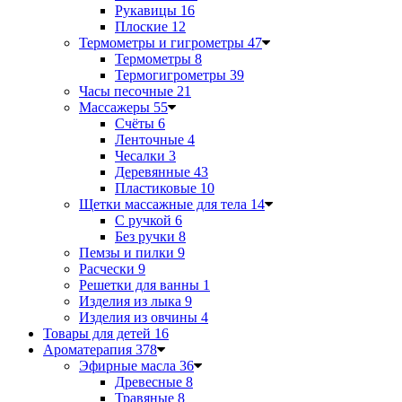
Рукавицы
16
Плоские
12
Термометры и гигрометры
47
Термометры
8
Термогигрометры
39
Часы песочные
21
Массажеры
55
Счёты
6
Ленточные
4
Чесалки
3
Деревянные
43
Пластиковые
10
Щетки массажные для тела
14
С ручкой
6
Без ручки
8
Пемзы и пилки
9
Расчески
9
Решетки для ванны
1
Изделия из лыка
9
Изделия из овчины
4
Товары для детей
16
Ароматерапия
378
Эфирные масла
36
Древесные
8
Травяные
8