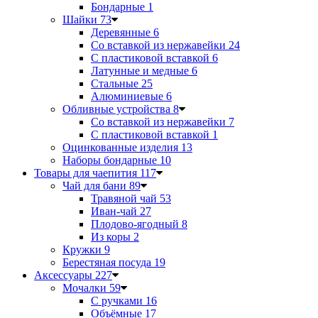
Бондарные
1
Шайки
73
Деревянные
6
Со вставкой из нержавейки
24
С пластиковой вставкой
6
Латунные и медные
6
Стальные
25
Алюминиевые
6
Обливные устройства
8
Со вставкой из нержавейки
7
С пластиковой вставкой
1
Оцинкованные изделия
13
Наборы бондарные
10
Товары для чаепития
117
Чай для бани
89
Травяной чай
53
Иван-чай
27
Плодово-ягодный
8
Из коры
2
Кружки
9
Берестяная посуда
19
Аксессуары
227
Мочалки
59
С ручками
16
Объёмные
17