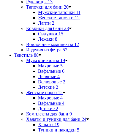
Рукавицы
13
Тапочки для бани
20
Мужские тапочки
11
Женские тапочки
12
Лапти
2
Коврики для бани
23
Сидушки
15
Лежаки
8
Войлочные комплекты
12
Изделия из фетра
52
Текстиль
88
Мужские килты
19
Махровые
5
Вафельные
6
Льняные
4
Велюровые
2
Детские
2
Женские парео
12
Махровые
4
Вафельные
4
Детские
2
Комплекты для бани
9
Халаты и туники для бани
24
Халаты
19
Туники и накидки
5