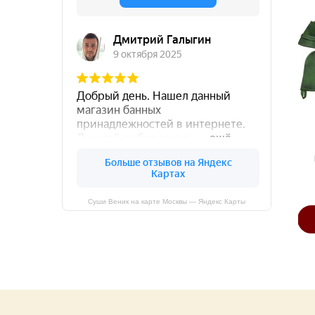
Хит
Веник эвкалиптовый
Веник берёзовый
420 руб
315 руб
Суши Веник на карте Москвы — Яндекс Карты
В КОРЗИНУ
В КОРЗИНУ