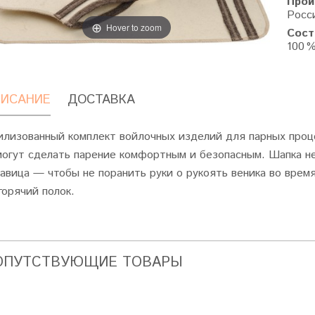
Прои
Росс
Hover to zoom
Сост
100 
ИСАНИЕ
ДОСТАВКА
илизованный комплект войлочных изделий для парных проце
могут сделать парение комфортным и безопасным. Шапка не
кавица — чтобы не поранить руки о рукоять веника во врем
горячий полок.
ОПУТСТВУЮЩИЕ ТОВАРЫ