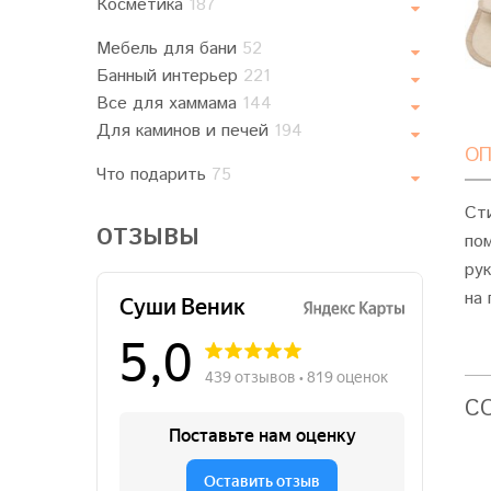
Косметика
187
Мебель для бани
52
Банный интерьер
221
Все для хаммама
144
Для каминов и печей
194
ОП
Что подарить
75
Ст
ОТЗЫВЫ
по
ру
на 
C