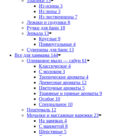
Трапики
13
Из осины
3
Из липы
3
Из лиственницы
7
Лежаки и сидушки
8
Ручки для бани
18
Зеркала
13
Круглые
9
Прямоугольные
4
Сувениры для бани
13
Все для хаммама
144
Оливковое мыло — сабун
61
Классическое
4
С молоком
3
Тропические ароматы
4
Древесные ароматы
12
Цветочные ароматы
5
Травяные и пряные ароматы
9
Особое
10
Специальное
10
Пештемаль
12
Мочалки и массажные варежки
23
На завязках
4
С манжетой
8
Шерстяные
5