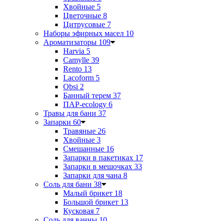
Хвойные
5
Цветочные
8
Цитрусовые
7
Наборы эфирных масел
10
Ароматизаторы
109
Harvia
5
Camylle
39
Rento
13
Lacoform
5
Obsi
2
Банный терем
37
ПАР-ecology
6
Травы для бани
37
Запарки
60
Травяные
26
Хвойные
3
Смешанные
16
Запарки в пакетиках
17
Запарки в мешочках
33
Запарки для чана
8
Соль для бани
38
Малый брикет
18
Большой брикет
13
Кусковая
7
Соль для ванны
10