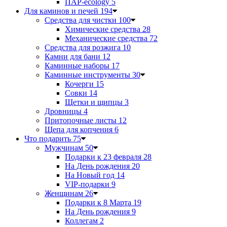
ПАР-ecology
5
Для каминов и печей
194
Средства для чистки
100
Химические средства
28
Механические средства
72
Средства для розжига
10
Камни для бани
12
Каминные наборы
17
Каминные инструменты
30
Кочерги
15
Совки
14
Щетки и щипцы
3
Дровницы
4
Притопочные листы
12
Щепа для копчения
6
Что подарить
75
Мужчинам
50
Подарки к 23 февраля
28
На День рождения
20
На Новый год
14
VIP-подарки
9
Женщинам
26
Подарки к 8 Марта
19
На День рождения
9
Коллегам
2