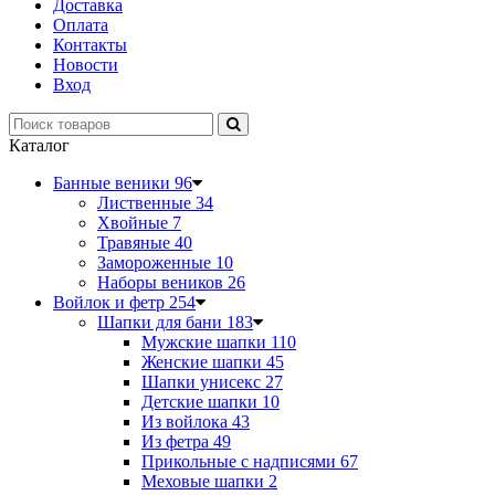
Доставка
Оплата
Контакты
Новости
Вход
Каталог
Банные веники
96
Лиственные
34
Хвойные
7
Травяные
40
Замороженные
10
Наборы веников
26
Войлок и фетр
254
Шапки для бани
183
Мужские шапки
110
Женские шапки
45
Шапки унисекс
27
Детские шапки
10
Из войлока
43
Из фетра
49
Прикольные с надписями
67
Меховые шапки
2