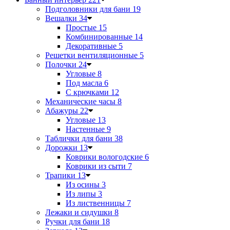
Подголовники для бани
19
Вешалки
34
Простые
15
Комбинированные
14
Декоративные
5
Решетки вентиляционные
5
Полочки
24
Угловые
8
Под масла
6
С крючками
12
Механические часы
8
Абажуры
22
Угловые
13
Настенные
9
Таблички для бани
38
Дорожки
13
Коврики вологодские
6
Коврики из сыти
7
Трапики
13
Из осины
3
Из липы
3
Из лиственницы
7
Лежаки и сидушки
8
Ручки для бани
18