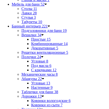
Мебель для бани
52
Столы
11
Лавки
28
Стулья
3
Табуреты
10
Банный интерьер
221
Подголовники для бани
19
Вешалки
34
Простые
15
Комбинированные
14
Декоративные
5
Решетки вентиляционные
5
Полочки
24
Угловые
8
Под масла
6
С крючками
12
Механические часы
8
Абажуры
22
Угловые
13
Настенные
9
Таблички для бани
38
Дорожки
13
Коврики вологодские
6
Коврики из сыти
7