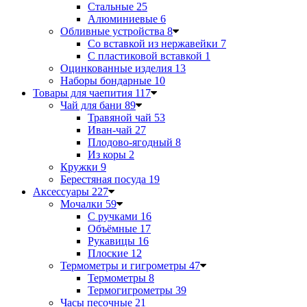
Стальные
25
Алюминиевые
6
Обливные устройства
8
Со вставкой из нержавейки
7
С пластиковой вставкой
1
Оцинкованные изделия
13
Наборы бондарные
10
Товары для чаепития
117
Чай для бани
89
Травяной чай
53
Иван-чай
27
Плодово-ягодный
8
Из коры
2
Кружки
9
Берестяная посуда
19
Аксессуары
227
Мочалки
59
С ручками
16
Объёмные
17
Рукавицы
16
Плоские
12
Термометры и гигрометры
47
Термометры
8
Термогигрометры
39
Часы песочные
21