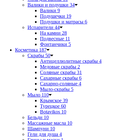
Валики и подушки
34
Валики
9
Подушечки
19
Подушки и матрасы
6
Испарители
44
На камни
28
Подвесные
11
Фонтанчики
5
Косметика
187
Скрабы
50
Антицеллюлитные скрабы
4
Медовые скрабы
2
Соляные скрабы
31
Сахарные скрабы
6
Сахарно-соляные
4
Мыло-скрабы
5
Мыло
110
Крымское
39
Турецкое
60
Botavikos
10
Бельди
10
Массажные масла
10
Шампуни
10
Гели для душа
4
Глины и маски
1