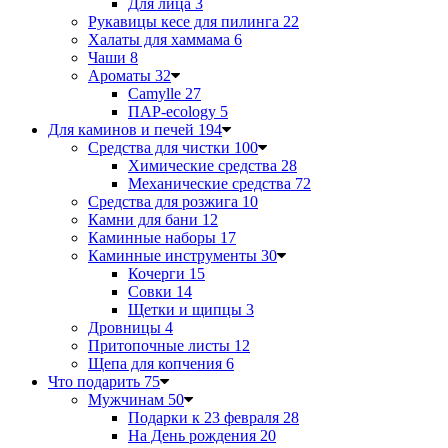
Для лица
3
Рукавицы кесе для пилинга
22
Халаты для хаммама
6
Чаши
8
Ароматы
32
Camylle
27
ПАР-ecology
5
Для каминов и печей
194
Средства для чистки
100
Химические средства
28
Механические средства
72
Средства для розжига
10
Камни для бани
12
Каминные наборы
17
Каминные инструменты
30
Кочерги
15
Совки
14
Щетки и щипцы
3
Дровницы
4
Притопочные листы
12
Щепа для копчения
6
Что подарить
75
Мужчинам
50
Подарки к 23 февраля
28
На День рождения
20