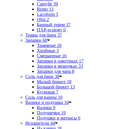
Camylle
39
Rento
13
Lacoform
5
Obsi
2
Банный терем
37
ПАР-ecology
6
Травы для бани
37
Запарки
60
Травяные
26
Хвойные
3
Смешанные
16
Запарки в пакетиках
17
Запарки в мешочках
33
Запарки для чана
8
Соль для бани
38
Малый брикет
18
Большой брикет
13
Кусковая
7
Соль для ванны
10
Валики и подушки
34
Валики
9
Подушечки
19
Подушки и матрасы
6
Испарители
44
На камни
28