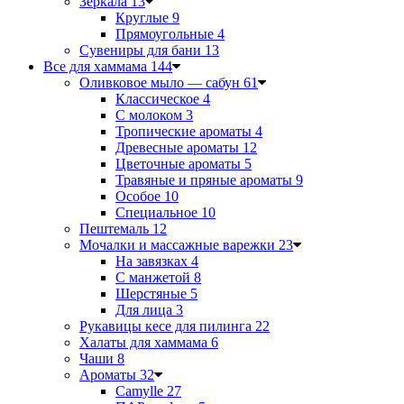
Зеркала
13
Круглые
9
Прямоугольные
4
Сувениры для бани
13
Все для хаммама
144
Оливковое мыло — сабун
61
Классическое
4
С молоком
3
Тропические ароматы
4
Древесные ароматы
12
Цветочные ароматы
5
Травяные и пряные ароматы
9
Особое
10
Специальное
10
Пештемаль
12
Мочалки и массажные варежки
23
На завязках
4
С манжетой
8
Шерстяные
5
Для лица
3
Рукавицы кесе для пилинга
22
Халаты для хаммама
6
Чаши
8
Ароматы
32
Camylle
27