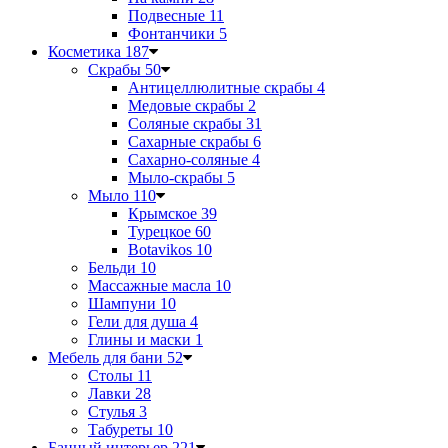
Подвесные
11
Фонтанчики
5
Косметика
187
Скрабы
50
Антицеллюлитные скрабы
4
Медовые скрабы
2
Соляные скрабы
31
Сахарные скрабы
6
Сахарно-соляные
4
Мыло-скрабы
5
Мыло
110
Крымское
39
Турецкое
60
Botavikos
10
Бельди
10
Массажные масла
10
Шампуни
10
Гели для душа
4
Глины и маски
1
Мебель для бани
52
Столы
11
Лавки
28
Стулья
3
Табуреты
10
Банный интерьер
221