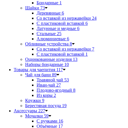
Бондарные
1
Шайки
73
Деревянные
6
Со вставкой из нержавейки
24
С пластиковой вставкой
6
Латунные и медные
6
Стальные
25
Алюминиевые
6
Обливные устройства
8
Со вставкой из нержавейки
7
С пластиковой вставкой
1
Оцинкованные изделия
13
Наборы бондарные
10
Товары для чаепития
117
Чай для бани
89
Травяной чай
53
Иван-чай
27
Плодово-ягодный
8
Из коры
2
Кружки
9
Берестяная посуда
19
Аксессуары
227
Мочалки
59
С ручками
16
Объёмные
17