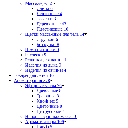
Массажеры
55
Счёты
6
Ленточные
4
Чесалки
3
Деревянные
43
Пластиковые
10
Щетки массажные для тела
14
С ручкой
6
Без ручки
8
Пемзы и пилки
9
Расчески
9
Решетки для ванны
1
Изделия из лыка
9
Изделия из овчины
4
Товары для детей
16
Ароматерапия
378
Эфирные масла
36
Древесные
8
Травяные
8
Хвойные
5
Цветочные
8
Цитрусовые
7
Наборы эфирных масел
10
Ароматизаторы
109
Harvia
5