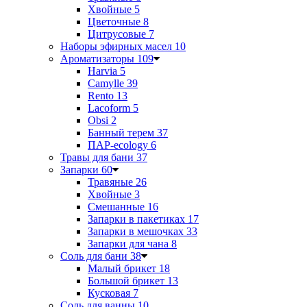
Хвойные
5
Цветочные
8
Цитрусовые
7
Наборы эфирных масел
10
Ароматизаторы
109
Harvia
5
Camylle
39
Rento
13
Lacoform
5
Obsi
2
Банный терем
37
ПАР-ecology
6
Травы для бани
37
Запарки
60
Травяные
26
Хвойные
3
Смешанные
16
Запарки в пакетиках
17
Запарки в мешочках
33
Запарки для чана
8
Соль для бани
38
Малый брикет
18
Большой брикет
13
Кусковая
7
Соль для ванны
10