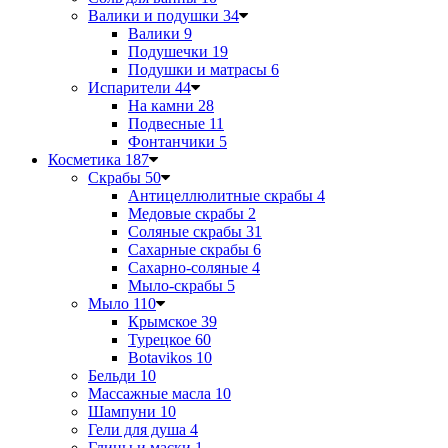
Валики и подушки
34
Валики
9
Подушечки
19
Подушки и матрасы
6
Испарители
44
На камни
28
Подвесные
11
Фонтанчики
5
Косметика
187
Скрабы
50
Антицеллюлитные скрабы
4
Медовые скрабы
2
Соляные скрабы
31
Сахарные скрабы
6
Сахарно-соляные
4
Мыло-скрабы
5
Мыло
110
Крымское
39
Турецкое
60
Botavikos
10
Бельди
10
Массажные масла
10
Шампуни
10
Гели для душа
4
Глины и маски
1