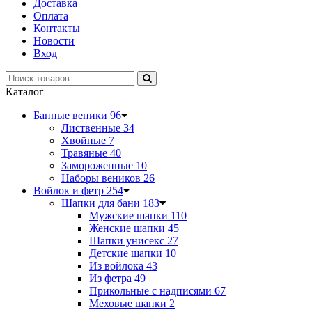
Доставка
Оплата
Контакты
Новости
Вход
Каталог
Банные веники
96
Лиственные
34
Хвойные
7
Травяные
40
Замороженные
10
Наборы веников
26
Войлок и фетр
254
Шапки для бани
183
Мужские шапки
110
Женские шапки
45
Шапки унисекс
27
Детские шапки
10
Из войлока
43
Из фетра
49
Прикольные с надписями
67
Меховые шапки
2