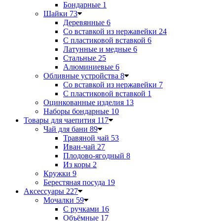
Бондарные
1
Шайки
73
Деревянные
6
Со вставкой из нержавейки
24
С пластиковой вставкой
6
Латунные и медные
6
Стальные
25
Алюминиевые
6
Обливные устройства
8
Со вставкой из нержавейки
7
С пластиковой вставкой
1
Оцинкованные изделия
13
Наборы бондарные
10
Товары для чаепития
117
Чай для бани
89
Травяной чай
53
Иван-чай
27
Плодово-ягодный
8
Из коры
2
Кружки
9
Берестяная посуда
19
Аксессуары
227
Мочалки
59
С ручками
16
Объёмные
17