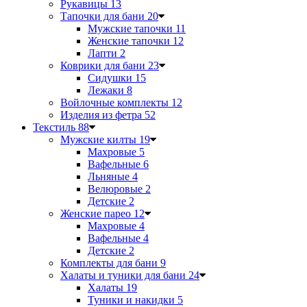
Рукавицы
13
Тапочки для бани
20
Мужские тапочки
11
Женские тапочки
12
Лапти
2
Коврики для бани
23
Сидушки
15
Лежаки
8
Войлочные комплекты
12
Изделия из фетра
52
Текстиль
88
Мужские килты
19
Махровые
5
Вафельные
6
Льняные
4
Велюровые
2
Детские
2
Женские парео
12
Махровые
4
Вафельные
4
Детские
2
Комплекты для бани
9
Халаты и туники для бани
24
Халаты
19
Туники и накидки
5