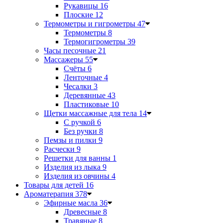
Рукавицы
16
Плоские
12
Термометры и гигрометры
47
Термометры
8
Термогигрометры
39
Часы песочные
21
Массажеры
55
Счёты
6
Ленточные
4
Чесалки
3
Деревянные
43
Пластиковые
10
Щетки массажные для тела
14
С ручкой
6
Без ручки
8
Пемзы и пилки
9
Расчески
9
Решетки для ванны
1
Изделия из лыка
9
Изделия из овчины
4
Товары для детей
16
Ароматерапия
378
Эфирные масла
36
Древесные
8
Травяные
8