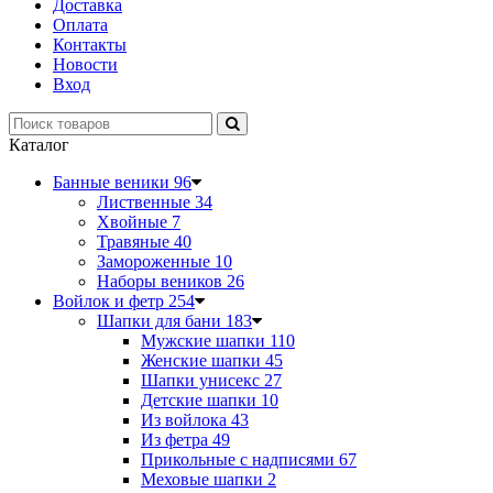
Доставка
Оплата
Контакты
Новости
Вход
Каталог
Банные веники
96
Лиственные
34
Хвойные
7
Травяные
40
Замороженные
10
Наборы веников
26
Войлок и фетр
254
Шапки для бани
183
Мужские шапки
110
Женские шапки
45
Шапки унисекс
27
Детские шапки
10
Из войлока
43
Из фетра
49
Прикольные с надписями
67
Меховые шапки
2