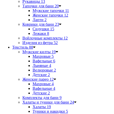
Рукавицы
13
Тапочки для бани
20
Мужские тапочки
11
Женские тапочки
12
Лапти
2
Коврики для бани
23
Сидушки
15
Лежаки
8
Войлочные комплекты
12
Изделия из фетра
52
Текстиль
88
Мужские килты
19
Махровые
5
Вафельные
6
Льняные
4
Велюровые
2
Детские
2
Женские парео
12
Махровые
4
Вафельные
4
Детские
2
Комплекты для бани
9
Халаты и туники для бани
24
Халаты
19
Туники и накидки
5