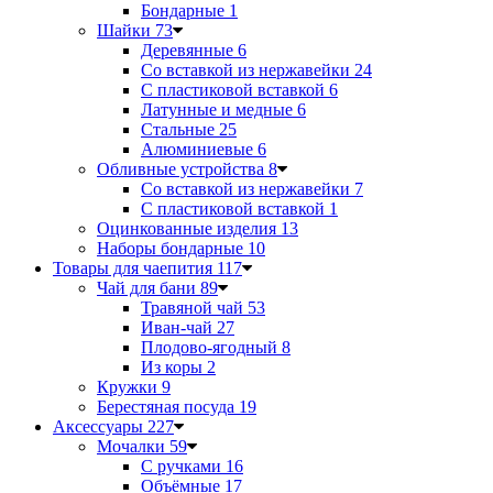
Бондарные
1
Шайки
73
Деревянные
6
Со вставкой из нержавейки
24
С пластиковой вставкой
6
Латунные и медные
6
Стальные
25
Алюминиевые
6
Обливные устройства
8
Со вставкой из нержавейки
7
С пластиковой вставкой
1
Оцинкованные изделия
13
Наборы бондарные
10
Товары для чаепития
117
Чай для бани
89
Травяной чай
53
Иван-чай
27
Плодово-ягодный
8
Из коры
2
Кружки
9
Берестяная посуда
19
Аксессуары
227
Мочалки
59
С ручками
16
Объёмные
17