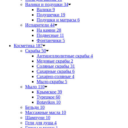
Валики и подушки
34
Валики
9
Подушечки
19
Подушки и матрасы
6
Испарители
44
На камни
28
Подвесные
11
Фонтанчики
5
Косметика
187
Скрабы
50
Антицеллюлитные скрабы
4
Медовые скрабы
2
Соляные скрабы
31
Сахарные скрабы
6
Сахарно-соляные
4
Мыло-скрабы
5
Мыло
110
Крымское
39
Турецкое
60
Botavikos
10
Бельди
10
Массажные масла
10
Шампуни
10
Гели для душа
4
Глины и маски
1