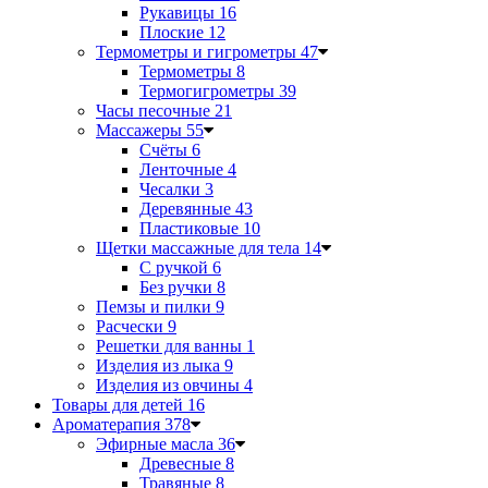
Рукавицы
16
Плоские
12
Термометры и гигрометры
47
Термометры
8
Термогигрометры
39
Часы песочные
21
Массажеры
55
Счёты
6
Ленточные
4
Чесалки
3
Деревянные
43
Пластиковые
10
Щетки массажные для тела
14
С ручкой
6
Без ручки
8
Пемзы и пилки
9
Расчески
9
Решетки для ванны
1
Изделия из лыка
9
Изделия из овчины
4
Товары для детей
16
Ароматерапия
378
Эфирные масла
36
Древесные
8
Травяные
8