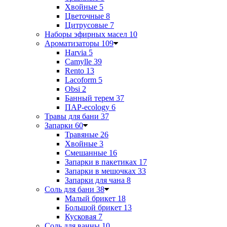
Хвойные
5
Цветочные
8
Цитрусовые
7
Наборы эфирных масел
10
Ароматизаторы
109
Harvia
5
Camylle
39
Rento
13
Lacoform
5
Obsi
2
Банный терем
37
ПАР-ecology
6
Травы для бани
37
Запарки
60
Травяные
26
Хвойные
3
Смешанные
16
Запарки в пакетиках
17
Запарки в мешочках
33
Запарки для чана
8
Соль для бани
38
Малый брикет
18
Большой брикет
13
Кусковая
7
Соль для ванны
10