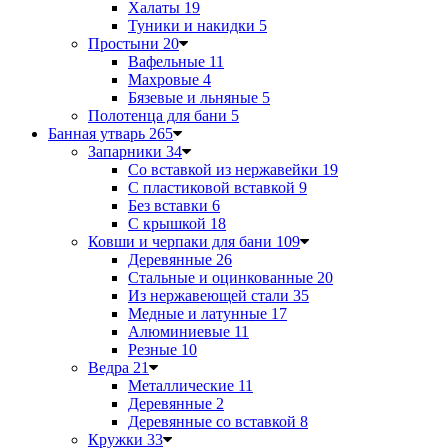
Халаты
19
Туники и накидки
5
Простыни
20
Вафельные
11
Махровые
4
Бязевые и льняные
5
Полотенца для бани
5
Банная утварь
265
Запарники
34
Со вставкой из нержавейки
19
С пластиковой вставкой
9
Без вставки
6
С крышкой
18
Ковши и черпаки для бани
109
Деревянные
26
Стальные и оцинкованные
20
Из нержавеющей стали
35
Медные и латунные
17
Алюминиевые
11
Резные
10
Ведра
21
Металлические
11
Деревянные
2
Деревянные со вставкой
8
Кружки
33