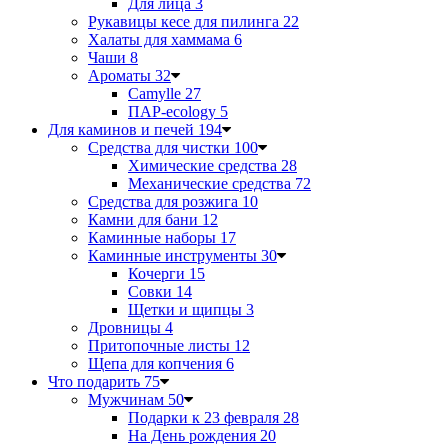
Для лица
3
Рукавицы кесе для пилинга
22
Халаты для хаммама
6
Чаши
8
Ароматы
32
Camylle
27
ПАР-ecology
5
Для каминов и печей
194
Средства для чистки
100
Химические средства
28
Механические средства
72
Средства для розжига
10
Камни для бани
12
Каминные наборы
17
Каминные инструменты
30
Кочерги
15
Совки
14
Щетки и щипцы
3
Дровницы
4
Притопочные листы
12
Щепа для копчения
6
Что подарить
75
Мужчинам
50
Подарки к 23 февраля
28
На День рождения
20