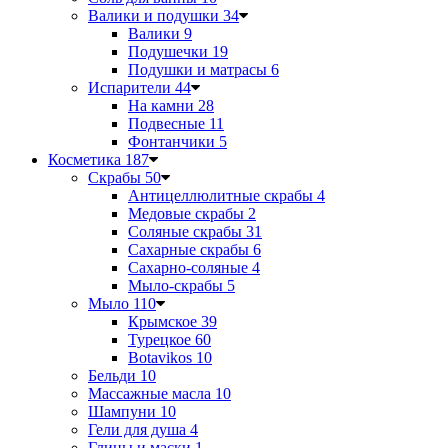
Валики и подушки
34
Валики
9
Подушечки
19
Подушки и матрасы
6
Испарители
44
На камни
28
Подвесные
11
Фонтанчики
5
Косметика
187
Скрабы
50
Антицеллюлитные скрабы
4
Медовые скрабы
2
Соляные скрабы
31
Сахарные скрабы
6
Сахарно-соляные
4
Мыло-скрабы
5
Мыло
110
Крымское
39
Турецкое
60
Botavikos
10
Бельди
10
Массажные масла
10
Шампуни
10
Гели для душа
4
Глины и маски
1