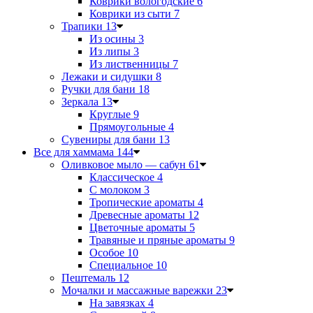
Коврики вологодские
6
Коврики из сыти
7
Трапики
13
Из осины
3
Из липы
3
Из лиственницы
7
Лежаки и сидушки
8
Ручки для бани
18
Зеркала
13
Круглые
9
Прямоугольные
4
Сувениры для бани
13
Все для хаммама
144
Оливковое мыло — сабун
61
Классическое
4
С молоком
3
Тропические ароматы
4
Древесные ароматы
12
Цветочные ароматы
5
Травяные и пряные ароматы
9
Особое
10
Специальное
10
Пештемаль
12
Мочалки и массажные варежки
23
На завязках
4