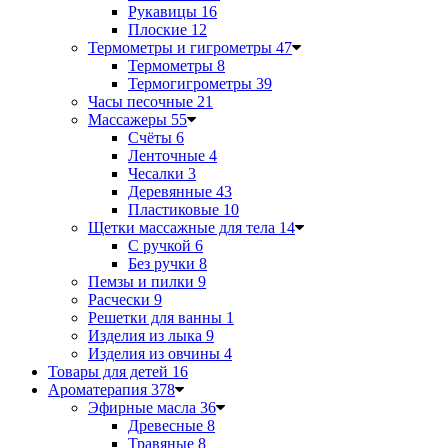
Рукавицы
16
Плоские
12
Термометры и гигрометры
47
Термометры
8
Термогигрометры
39
Часы песочные
21
Массажеры
55
Счёты
6
Ленточные
4
Чесалки
3
Деревянные
43
Пластиковые
10
Щетки массажные для тела
14
С ручкой
6
Без ручки
8
Пемзы и пилки
9
Расчески
9
Решетки для ванны
1
Изделия из лыка
9
Изделия из овчины
4
Товары для детей
16
Ароматерапия
378
Эфирные масла
36
Древесные
8
Травяные
8