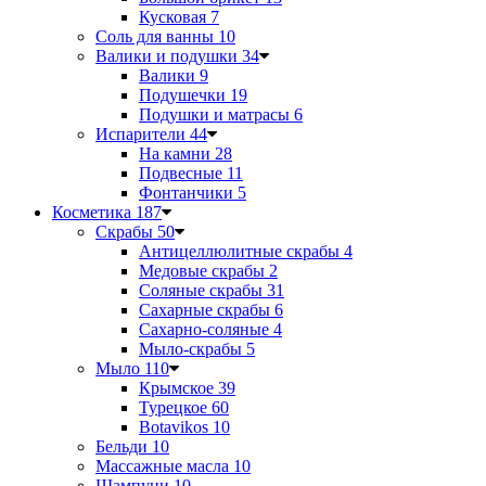
Кусковая
7
Соль для ванны
10
Валики и подушки
34
Валики
9
Подушечки
19
Подушки и матрасы
6
Испарители
44
На камни
28
Подвесные
11
Фонтанчики
5
Косметика
187
Скрабы
50
Антицеллюлитные скрабы
4
Медовые скрабы
2
Соляные скрабы
31
Сахарные скрабы
6
Сахарно-соляные
4
Мыло-скрабы
5
Мыло
110
Крымское
39
Турецкое
60
Botavikos
10
Бельди
10
Массажные масла
10
Шампуни
10