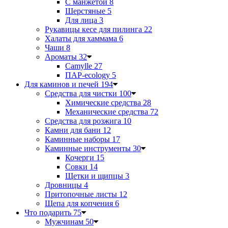
С манжетой
8
Шерстяные
5
Для лица
3
Рукавицы кесе для пилинга
22
Халаты для хаммама
6
Чаши
8
Ароматы
32
Camylle
27
ПАР-ecology
5
Для каминов и печей
194
Средства для чистки
100
Химические средства
28
Механические средства
72
Средства для розжига
10
Камни для бани
12
Каминные наборы
17
Каминные инструменты
30
Кочерги
15
Совки
14
Щетки и щипцы
3
Дровницы
4
Притопочные листы
12
Щепа для копчения
6
Что подарить
75
Мужчинам
50