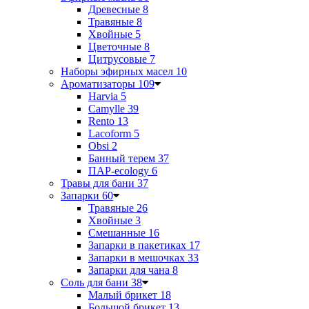
Древесные
8
Травяные
8
Хвойные
5
Цветочные
8
Цитрусовые
7
Наборы эфирных масел
10
Ароматизаторы
109
Harvia
5
Camylle
39
Rento
13
Lacoform
5
Obsi
2
Банный терем
37
ПАР-ecology
6
Травы для бани
37
Запарки
60
Травяные
26
Хвойные
3
Смешанные
16
Запарки в пакетиках
17
Запарки в мешочках
33
Запарки для чана
8
Соль для бани
38
Малый брикет
18
Большой брикет
13