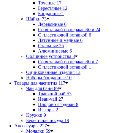
Точеные
17
Берестяные
12
Бондарные
1
Шайки
73
Деревянные
6
Со вставкой из нержавейки
24
С пластиковой вставкой
6
Латунные и медные
6
Стальные
25
Алюминиевые
6
Обливные устройства
8
Со вставкой из нержавейки
7
С пластиковой вставкой
1
Оцинкованные изделия
13
Наборы бондарные
10
Товары для чаепития
117
Чай для бани
89
Травяной чай
53
Иван-чай
27
Плодово-ягодный
8
Из коры
2
Кружки
9
Берестяная посуда
19
Аксессуары
227
Мочалки
59