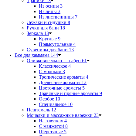
Трапики
13
Из осины
3
Из липы
3
Из лиственницы
7
Лежаки и сидушки
8
Ручки для бани
18
Зеркала
13
Круглые
9
Прямоугольные
4
Сувениры для бани
13
Все для хаммама
144
Оливковое мыло — сабун
61
Классическое
4
С молоком
3
Тропические ароматы
4
Древесные ароматы
12
Цветочные ароматы
5
Травяные и пряные ароматы
9
Особое
10
Специальное
10
Пештемаль
12
Мочалки и массажные варежки
23
На завязках
4
С манжетой
8
Шерстяные
5