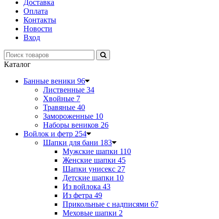
Доставка
Оплата
Контакты
Новости
Вход
Каталог
Банные веники
96
Лиственные
34
Хвойные
7
Травяные
40
Замороженные
10
Наборы веников
26
Войлок и фетр
254
Шапки для бани
183
Мужские шапки
110
Женские шапки
45
Шапки унисекс
27
Детские шапки
10
Из войлока
43
Из фетра
49
Прикольные с надписями
67
Меховые шапки
2