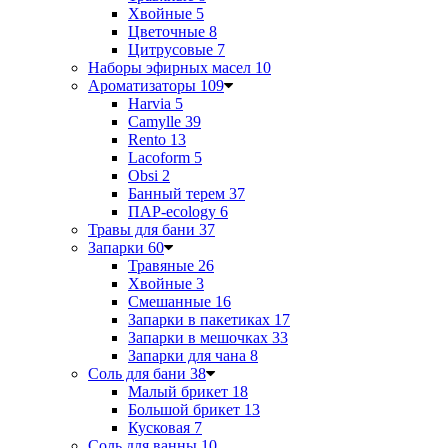
Хвойные
5
Цветочные
8
Цитрусовые
7
Наборы эфирных масел
10
Ароматизаторы
109
Harvia
5
Camylle
39
Rento
13
Lacoform
5
Obsi
2
Банный терем
37
ПАР-ecology
6
Травы для бани
37
Запарки
60
Травяные
26
Хвойные
3
Смешанные
16
Запарки в пакетиках
17
Запарки в мешочках
33
Запарки для чана
8
Соль для бани
38
Малый брикет
18
Большой брикет
13
Кусковая
7
Соль для ванны
10