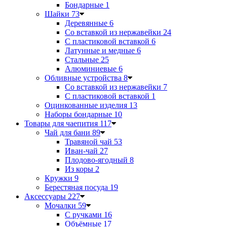
Бондарные
1
Шайки
73
Деревянные
6
Со вставкой из нержавейки
24
С пластиковой вставкой
6
Латунные и медные
6
Стальные
25
Алюминиевые
6
Обливные устройства
8
Со вставкой из нержавейки
7
С пластиковой вставкой
1
Оцинкованные изделия
13
Наборы бондарные
10
Товары для чаепития
117
Чай для бани
89
Травяной чай
53
Иван-чай
27
Плодово-ягодный
8
Из коры
2
Кружки
9
Берестяная посуда
19
Аксессуары
227
Мочалки
59
С ручками
16
Объёмные
17