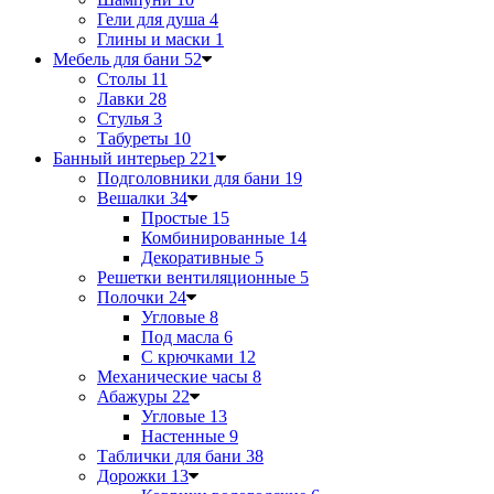
Гели для душа
4
Глины и маски
1
Мебель для бани
52
Столы
11
Лавки
28
Стулья
3
Табуреты
10
Банный интерьер
221
Подголовники для бани
19
Вешалки
34
Простые
15
Комбинированные
14
Декоративные
5
Решетки вентиляционные
5
Полочки
24
Угловые
8
Под масла
6
С крючками
12
Механические часы
8
Абажуры
22
Угловые
13
Настенные
9
Таблички для бани
38
Дорожки
13