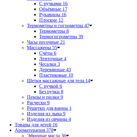
С ручками
16
Объёмные
17
Рукавицы
16
Плоские
12
Термометры и гигрометры
47
Термометры
8
Термогигрометры
39
Часы песочные
21
Массажеры
55
Счёты
6
Ленточные
4
Чесалки
3
Деревянные
43
Пластиковые
10
Щетки массажные для тела
14
С ручкой
6
Без ручки
8
Пемзы и пилки
9
Расчески
9
Решетки для ванны
1
Изделия из лыка
9
Изделия из овчины
4
Товары для детей
16
Ароматерапия
378
Эфирные масла
36