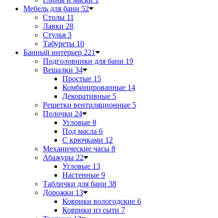
Мебель для бани
52
Столы
11
Лавки
28
Стулья
3
Табуреты
10
Банный интерьер
221
Подголовники для бани
19
Вешалки
34
Простые
15
Комбинированные
14
Декоративные
5
Решетки вентиляционные
5
Полочки
24
Угловые
8
Под масла
6
С крючками
12
Механические часы
8
Абажуры
22
Угловые
13
Настенные
9
Таблички для бани
38
Дорожки
13
Коврики вологодские
6
Коврики из сыти
7