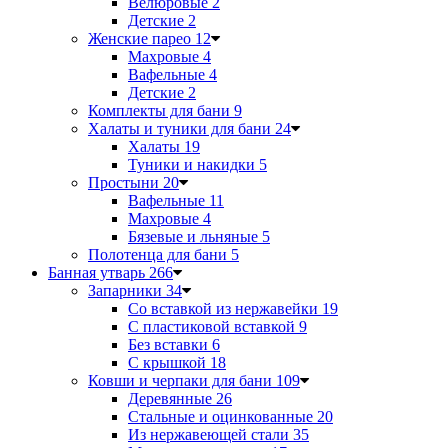
Велюровые
2
Детские
2
Женские парео
12
Махровые
4
Вафельные
4
Детские
2
Комплекты для бани
9
Халаты и туники для бани
24
Халаты
19
Туники и накидки
5
Простыни
20
Вафельные
11
Махровые
4
Бязевые и льняные
5
Полотенца для бани
5
Банная утварь
266
Запарники
34
Со вставкой из нержавейки
19
С пластиковой вставкой
9
Без вставки
6
С крышкой
18
Ковши и черпаки для бани
109
Деревянные
26
Стальные и оцинкованные
20
Из нержавеющей стали
35