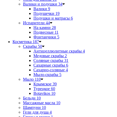
Валики и подушки
34
Валики
9
Подушечки
19
Подушки и матрасы
6
Испарители
44
На камни
28
Подвесные
11
Фонтанчики
5
Косметика
187
Скрабы
50
Антицеллюлитные скрабы
4
Медовые скрабы
2
Соляные скрабы
31
Сахарные скрабы
6
Сахарно-соляные
4
Мыло-скрабы
5
Мыло
110
Крымское
39
Турецкое
60
Botavikos
10
Бельди
10
Массажные масла
10
Шампуни
10
Гели для душа
4
Глины и маски
1