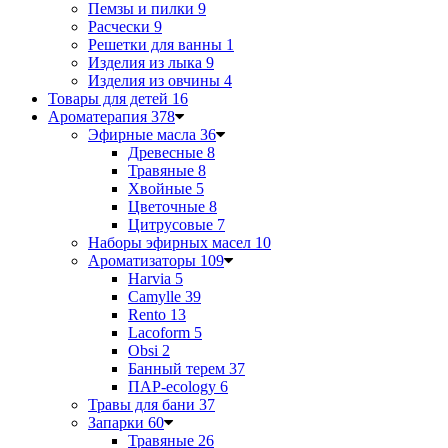
Пемзы и пилки
9
Расчески
9
Решетки для ванны
1
Изделия из лыка
9
Изделия из овчины
4
Товары для детей
16
Ароматерапия
378
Эфирные масла
36
Древесные
8
Травяные
8
Хвойные
5
Цветочные
8
Цитрусовые
7
Наборы эфирных масел
10
Ароматизаторы
109
Harvia
5
Camylle
39
Rento
13
Lacoform
5
Obsi
2
Банный терем
37
ПАР-ecology
6
Травы для бани
37
Запарки
60
Травяные
26