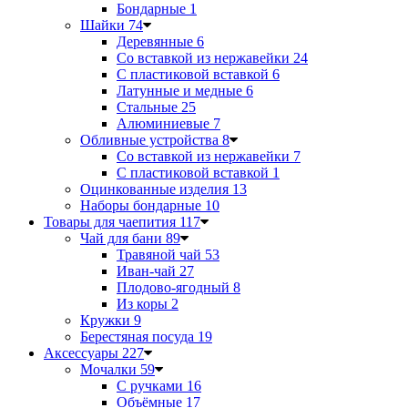
Бондарные
1
Шайки
74
Деревянные
6
Со вставкой из нержавейки
24
С пластиковой вставкой
6
Латунные и медные
6
Стальные
25
Алюминиевые
7
Обливные устройства
8
Со вставкой из нержавейки
7
С пластиковой вставкой
1
Оцинкованные изделия
13
Наборы бондарные
10
Товары для чаепития
117
Чай для бани
89
Травяной чай
53
Иван-чай
27
Плодово-ягодный
8
Из коры
2
Кружки
9
Берестяная посуда
19
Аксессуары
227
Мочалки
59
С ручками
16
Объёмные
17