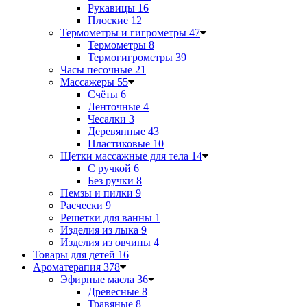
Рукавицы
16
Плоские
12
Термометры и гигрометры
47
Термометры
8
Термогигрометры
39
Часы песочные
21
Массажеры
55
Счёты
6
Ленточные
4
Чесалки
3
Деревянные
43
Пластиковые
10
Щетки массажные для тела
14
С ручкой
6
Без ручки
8
Пемзы и пилки
9
Расчески
9
Решетки для ванны
1
Изделия из лыка
9
Изделия из овчины
4
Товары для детей
16
Ароматерапия
378
Эфирные масла
36
Древесные
8
Травяные
8