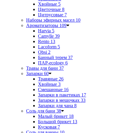
Хвойные
5
Цветочные
8
Цитрусовые
7
Наборы эфирных масел
10
Ароматизаторы
109
Harvia
5
Camylle
39
Rento
13
Lacoform
5
Obsi
2
Банный терем
37
ПАР-ecology
6
Травы для бани
37
Запарки
60
Травяные
26
Хвойные
3
Смешанные
16
Запарки в пакетиках
17
Запарки в мешочках
33
Запарки для чана
8
Соль для бани
38
Малый брикет
18
Большой брикет
13
Кусковая
7
Соль для ванны
10