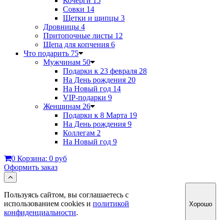
Кочерги
15
Совки
14
Щетки и щипцы
3
Дровницы
4
Притопочные листы
12
Щепа для копчения
6
Что подарить
75
Мужчинам
50
Подарки к 23 февраля
28
На День рождения
20
На Новый год
14
VIP-подарки
9
Женщинам
26
Подарки к 8 Марта
19
На День рождения
9
Коллегам
2
На Новый год
9
0
Корзина:
0 руб
Оформить заказ
Пользуясь сайтом, вы соглашаетесь с
использованием cookies и
политикой
Хорошо
конфиденциальности
.