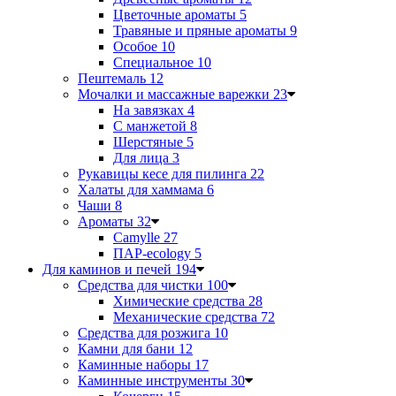
Цветочные ароматы
5
Травяные и пряные ароматы
9
Особое
10
Специальное
10
Пештемаль
12
Мочалки и массажные варежки
23
На завязках
4
С манжетой
8
Шерстяные
5
Для лица
3
Рукавицы кесе для пилинга
22
Халаты для хаммама
6
Чаши
8
Ароматы
32
Camylle
27
ПАР-ecology
5
Для каминов и печей
194
Средства для чистки
100
Химические средства
28
Механические средства
72
Средства для розжига
10
Камни для бани
12
Каминные наборы
17
Каминные инструменты
30