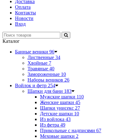
Доставка
Оплата
Контакты
Новости
Вход
Каталог
Банные веники
96
Лиственные
34
Хвойные
7
Травяные
40
Замороженные
10
Наборы веников
26
Войлок и фетр
254
Шапки для бани
183
Мужские шапки
110
Женские шапки
45
Шапки унисекс
27
Детские шапки
10
Из войлока
43
Из фетра
49
Прикольные с надписями
67
Меховые шапки
2