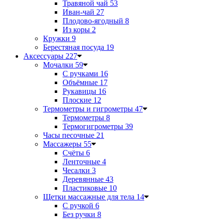
Травяной чай
53
Иван-чай
27
Плодово-ягодный
8
Из коры
2
Кружки
9
Берестяная посуда
19
Аксессуары
227
Мочалки
59
С ручками
16
Объёмные
17
Рукавицы
16
Плоские
12
Термометры и гигрометры
47
Термометры
8
Термогигрометры
39
Часы песочные
21
Массажеры
55
Счёты
6
Ленточные
4
Чесалки
3
Деревянные
43
Пластиковые
10
Щетки массажные для тела
14
С ручкой
6
Без ручки
8