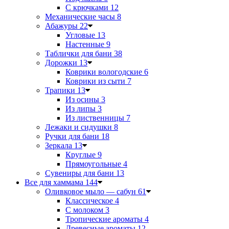
С крючками
12
Механические часы
8
Абажуры
22
Угловые
13
Настенные
9
Таблички для бани
38
Дорожки
13
Коврики вологодские
6
Коврики из сыти
7
Трапики
13
Из осины
3
Из липы
3
Из лиственницы
7
Лежаки и сидушки
8
Ручки для бани
18
Зеркала
13
Круглые
9
Прямоугольные
4
Сувениры для бани
13
Все для хаммама
144
Оливковое мыло — сабун
61
Классическое
4
С молоком
3
Тропические ароматы
4
Древесные ароматы
12