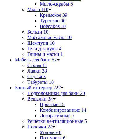
Мыло-скрабы
5
Мыло
110
Крымское
39
Турецкое
60
Botavikos
10
Бельди
10
Массажные масла
10
Шампуни
10
Гели для душа
4
Глины и маски
1
Мебель для бани
52
Столы
11
Лавки
28
Стулья
3
Табуреты
10
Банный интерьер
222
Подголовники для бани
20
Вешалки
34
Простые
15
Комбинированные
14
Декоративные
5
Решетки вентиляционные
5
Полочки
24
Угловые
8
Под масла
6