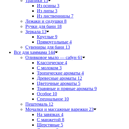
Трапики
13
Из осины
3
Из липы
3
Из лиственницы
7
Лежаки и сидушки
8
Ручки для бани
18
Зеркала
13
Круглые
9
Прямоугольные
4
Сувениры для бани
13
Все для хаммама
144
Оливковое мыло — сабун
61
Классическое
4
С молоком
3
Тропические ароматы
4
Древесные ароматы
12
Цветочные ароматы
5
Травяные и пряные ароматы
9
Особое
10
Специальное
10
Пештемаль
12
Мочалки и массажные варежки
23
На завязках
4
С манжетой
8
Шерстяные
5