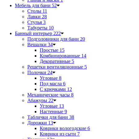
Мебель для бани
52
Столы
11
Лавки
28
Стулья
3
Табуреты
10
Банный интерьер
222
Подголовники для бани
20
Вешалки
34
Простые
15
Комбинированные
14
Декоративные
5
Решетки вентиляционные
5
Полочки
24
Угловые
8
Под масла
6
С крючками
12
Механические часы
8
Абажуры
22
Угловые
13
Настенные
9
Таблички для бани
38
Дорожки
13
Коврики вологодские
6
Коврики из сыти
7