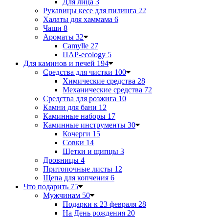
Для лица
3
Рукавицы кесе для пилинга
22
Халаты для хаммама
6
Чаши
8
Ароматы
32
Camylle
27
ПАР-ecology
5
Для каминов и печей
194
Средства для чистки
100
Химические средства
28
Механические средства
72
Средства для розжига
10
Камни для бани
12
Каминные наборы
17
Каминные инструменты
30
Кочерги
15
Совки
14
Щетки и щипцы
3
Дровницы
4
Притопочные листы
12
Щепа для копчения
6
Что подарить
75
Мужчинам
50
Подарки к 23 февраля
28
На День рождения
20