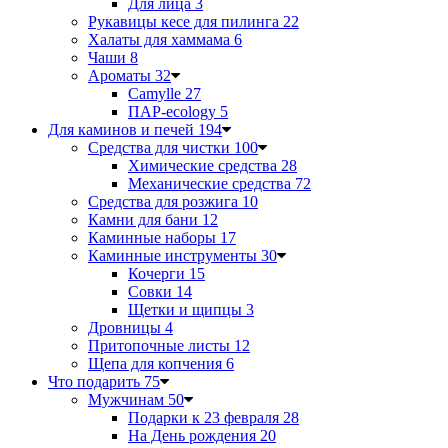
Для лица
3
Рукавицы кесе для пилинга
22
Халаты для хаммама
6
Чаши
8
Ароматы
32
Camylle
27
ПАР-ecology
5
Для каминов и печей
194
Средства для чистки
100
Химические средства
28
Механические средства
72
Средства для розжига
10
Камни для бани
12
Каминные наборы
17
Каминные инструменты
30
Кочерги
15
Совки
14
Щетки и щипцы
3
Дровницы
4
Притопочные листы
12
Щепа для копчения
6
Что подарить
75
Мужчинам
50
Подарки к 23 февраля
28
На День рождения
20