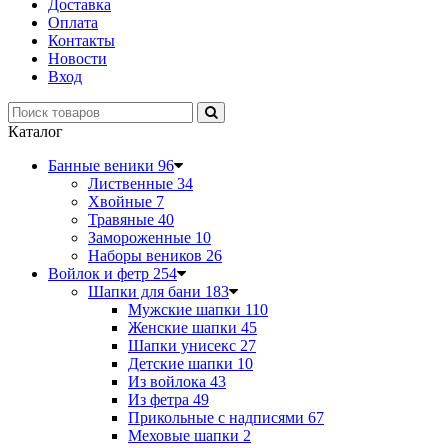
Доставка
Оплата
Контакты
Новости
Вход
Каталог
Банные веники
96
Лиственные
34
Хвойные
7
Травяные
40
Замороженные
10
Наборы веников
26
Войлок и фетр
254
Шапки для бани
183
Мужские шапки
110
Женские шапки
45
Шапки унисекс
27
Детские шапки
10
Из войлока
43
Из фетра
49
Прикольные с надписями
67
Меховые шапки
2