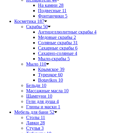
На камни
28
Подвесные
11
Фонтанчики
5
Косметика
187
Скрабы
50
Антицеллюлитные скрабы
4
Медовые скрабы
2
Соляные скрабы
31
Сахарные скрабы
6
Сахарно-соляные
4
Мыло-скрабы
5
Мыло
110
Крымское
39
Турецкое
60
Botavikos
10
Бельди
10
Массажные масла
10
Шампуни
10
Гели для душа
4
Глины и маски
1
Мебель для бани
52
Столы
11
Лавки
28
Стулья
3