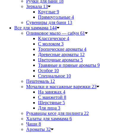
Ручки для бани
18
Зеркала
13
Круглые
9
Прямоугольные
4
Сувениры для бани
13
Все для хаммама
144
Оливковое мыло — сабун
61
Классическое
4
С молоком
3
Тропические ароматы
4
Древесные ароматы
12
Цветочные ароматы
5
Травяные и пряные ароматы
9
Особое
10
Специальное
10
Пештемаль
12
Мочалки и массажные варежки
23
На завязках
4
С манжетой
8
Шерстяные
5
Для лица
3
Рукавицы кесе для пилинга
22
Халаты для хаммама
6
Чаши
8
Ароматы
32