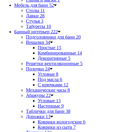
Мебель для бани
52
Столы
11
Лавки
28
Стулья
3
Табуреты
10
Банный интерьер
222
Подголовники для бани
20
Вешалки
34
Простые
15
Комбинированные
14
Декоративные
5
Решетки вентиляционные
5
Полочки
24
Угловые
8
Под масла
6
С крючками
12
Механические часы
8
Абажуры
22
Угловые
13
Настенные
9
Таблички для бани
38
Дорожки
13
Коврики вологодские
6
Коврики из сыти
7