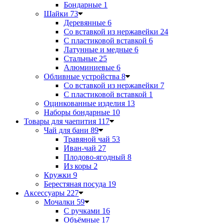
Бондарные
1
Шайки
73
Деревянные
6
Со вставкой из нержавейки
24
С пластиковой вставкой
6
Латунные и медные
6
Стальные
25
Алюминиевые
6
Обливные устройства
8
Со вставкой из нержавейки
7
С пластиковой вставкой
1
Оцинкованные изделия
13
Наборы бондарные
10
Товары для чаепития
117
Чай для бани
89
Травяной чай
53
Иван-чай
27
Плодово-ягодный
8
Из коры
2
Кружки
9
Берестяная посуда
19
Аксессуары
227
Мочалки
59
С ручками
16
Объёмные
17