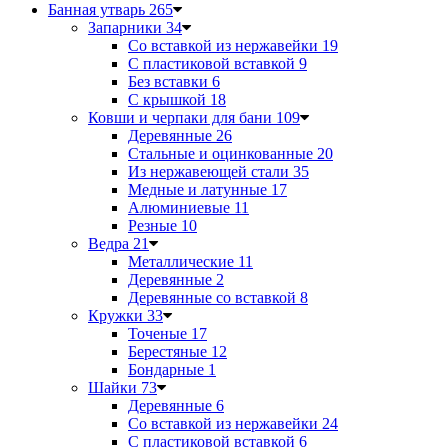
Банная утварь
265
Запарники
34
Со вставкой из нержавейки
19
С пластиковой вставкой
9
Без вставки
6
С крышкой
18
Ковши и черпаки для бани
109
Деревянные
26
Стальные и оцинкованные
20
Из нержавеющей стали
35
Медные и латунные
17
Алюминиевые
11
Резные
10
Ведра
21
Металлические
11
Деревянные
2
Деревянные со вставкой
8
Кружки
33
Точеные
17
Берестяные
12
Бондарные
1
Шайки
73
Деревянные
6
Со вставкой из нержавейки
24
С пластиковой вставкой
6