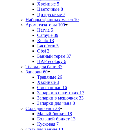
Хвойные
5
Цветочные
8
Цитрусовые
7
Наборы эфирных масел
10
Ароматизаторы
109
Harvia
5
Camylle
39
Rento
13
Lacoform
5
Obsi
2
Банный терем
37
ПАР-ecology
6
Травы для бани
37
Запарки
60
Травяные
26
Хвойные
3
Смешанные
16
Запарки в пакетиках
17
Запарки в мешочках
33
Запарки для чана
8
Соль для бани
38
Малый брикет
18
Большой брикет
13
Кусковая
7
Соль для ванны
10