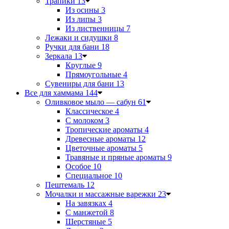
Трапики
13
Из осины
3
Из липы
3
Из лиственницы
7
Лежаки и сидушки
8
Ручки для бани
18
Зеркала
13
Круглые
9
Прямоугольные
4
Сувениры для бани
13
Все для хаммама
144
Оливковое мыло — сабун
61
Классическое
4
С молоком
3
Тропические ароматы
4
Древесные ароматы
12
Цветочные ароматы
5
Травяные и пряные ароматы
9
Особое
10
Специальное
10
Пештемаль
12
Мочалки и массажные варежки
23
На завязках
4
С манжетой
8
Шерстяные
5