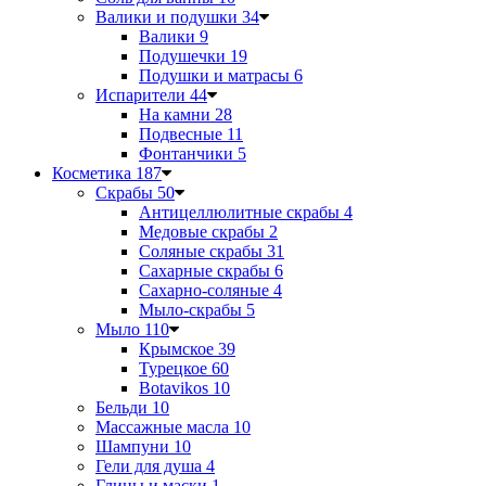
Валики и подушки
34
Валики
9
Подушечки
19
Подушки и матрасы
6
Испарители
44
На камни
28
Подвесные
11
Фонтанчики
5
Косметика
187
Скрабы
50
Антицеллюлитные скрабы
4
Медовые скрабы
2
Соляные скрабы
31
Сахарные скрабы
6
Сахарно-соляные
4
Мыло-скрабы
5
Мыло
110
Крымское
39
Турецкое
60
Botavikos
10
Бельди
10
Массажные масла
10
Шампуни
10
Гели для душа
4
Глины и маски
1