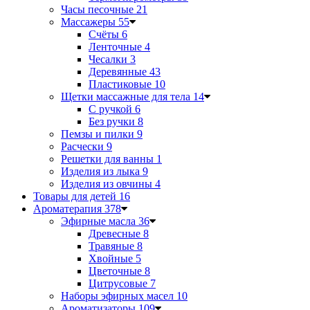
Часы песочные
21
Массажеры
55
Счёты
6
Ленточные
4
Чесалки
3
Деревянные
43
Пластиковые
10
Щетки массажные для тела
14
С ручкой
6
Без ручки
8
Пемзы и пилки
9
Расчески
9
Решетки для ванны
1
Изделия из лыка
9
Изделия из овчины
4
Товары для детей
16
Ароматерапия
378
Эфирные масла
36
Древесные
8
Травяные
8
Хвойные
5
Цветочные
8
Цитрусовые
7
Наборы эфирных масел
10
Ароматизаторы
109