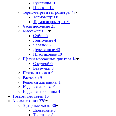
Рукавицы
16
Плоские
12
Термометры и гигрометры
47
Термометры
8
Термогигрометры
39
Часы песочные
21
Массажеры
55
Счёты
6
Ленточные
4
Чесалки
3
Деревянные
43
Пластиковые
10
Щетки массажные для тела
14
С ручкой
6
Без ручки
8
Пемзы и пилки
9
Расчески
9
Решетки для ванны
1
Изделия из лыка
9
Изделия из овчины
4
Товары для детей
16
Ароматерапия
378
Эфирные масла
36
Древесные
8
Травяные
8