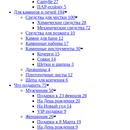
Camylle
27
ПАР-ecology
5
Для каминов и печей
194
Средства для чистки
100
Химические средства
28
Механические средства
72
Средства для розжига
10
Камни для бани
12
Каминные наборы
17
Каминные инструменты
30
Кочерги
15
Совки
14
Щетки и щипцы
3
Дровницы
4
Притопочные листы
12
Щепа для копчения
6
Что подарить
75
Мужчинам
50
Подарки к 23 февраля
28
На День рождения
20
На Новый год
14
VIP-подарки
9
Женщинам
26
Подарки к 8 Марта
19
На День рождения
9