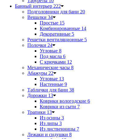
Табуреты
10
Банный интерьер
222
Подголовники для бани
20
Вешалки
34
Простые
15
Комбинированные
14
Декоративные
5
Решетки вентиляционные
5
Полочки
24
Угловые
8
Под масла
6
С крючками
12
Механические часы
8
Абажуры
22
Угловые
13
Настенные
9
Таблички для бани
38
Дорожки
13
Коврики вологодские
6
Коврики из сыти
7
Трапики
13
Из осины
3
Из липы
3
Из лиственницы
7
Лежаки и сидушки
8