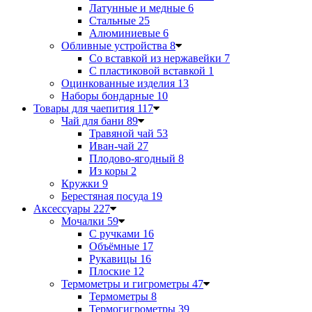
Латунные и медные
6
Стальные
25
Алюминиевые
6
Обливные устройства
8
Со вставкой из нержавейки
7
С пластиковой вставкой
1
Оцинкованные изделия
13
Наборы бондарные
10
Товары для чаепития
117
Чай для бани
89
Травяной чай
53
Иван-чай
27
Плодово-ягодный
8
Из коры
2
Кружки
9
Берестяная посуда
19
Аксессуары
227
Мочалки
59
С ручками
16
Объёмные
17
Рукавицы
16
Плоские
12
Термометры и гигрометры
47
Термометры
8
Термогигрометры
39