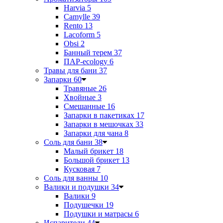
Harvia
5
Camylle
39
Rento
13
Lacoform
5
Obsi
2
Банный терем
37
ПАР-ecology
6
Травы для бани
37
Запарки
60
Травяные
26
Хвойные
3
Смешанные
16
Запарки в пакетиках
17
Запарки в мешочках
33
Запарки для чана
8
Соль для бани
38
Малый брикет
18
Большой брикет
13
Кусковая
7
Соль для ванны
10
Валики и подушки
34
Валики
9
Подушечки
19
Подушки и матрасы
6
Испарители
44