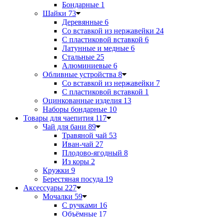
Бондарные
1
Шайки
73
Деревянные
6
Со вставкой из нержавейки
24
С пластиковой вставкой
6
Латунные и медные
6
Стальные
25
Алюминиевые
6
Обливные устройства
8
Со вставкой из нержавейки
7
С пластиковой вставкой
1
Оцинкованные изделия
13
Наборы бондарные
10
Товары для чаепития
117
Чай для бани
89
Травяной чай
53
Иван-чай
27
Плодово-ягодный
8
Из коры
2
Кружки
9
Берестяная посуда
19
Аксессуары
227
Мочалки
59
С ручками
16
Объёмные
17