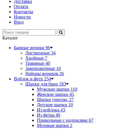
Доставка
Оплата
Контакты
Новости
Вход
Каталог
Банные веники
96
Лиственные
34
Хвойные
7
Травяные
40
Замороженные
10
Наборы веников
26
Войлок и фетр
254
Шапки для бани
183
Мужские шапки
110
Женские шапки
45
Шапки унисекс
27
Детские шапки
10
Из войлока
43
Из фетра
49
Прикольные с надписями
67
Меховые шапки
2