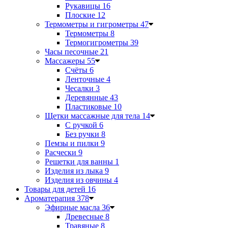
Рукавицы
16
Плоские
12
Термометры и гигрометры
47
Термометры
8
Термогигрометры
39
Часы песочные
21
Массажеры
55
Счёты
6
Ленточные
4
Чесалки
3
Деревянные
43
Пластиковые
10
Щетки массажные для тела
14
С ручкой
6
Без ручки
8
Пемзы и пилки
9
Расчески
9
Решетки для ванны
1
Изделия из лыка
9
Изделия из овчины
4
Товары для детей
16
Ароматерапия
378
Эфирные масла
36
Древесные
8
Травяные
8