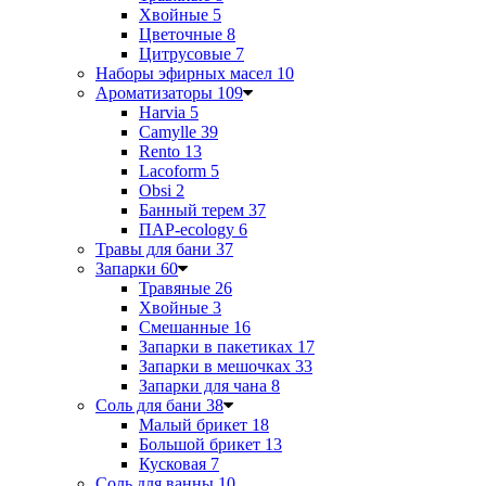
Хвойные
5
Цветочные
8
Цитрусовые
7
Наборы эфирных масел
10
Ароматизаторы
109
Harvia
5
Camylle
39
Rento
13
Lacoform
5
Obsi
2
Банный терем
37
ПАР-ecology
6
Травы для бани
37
Запарки
60
Травяные
26
Хвойные
3
Смешанные
16
Запарки в пакетиках
17
Запарки в мешочках
33
Запарки для чана
8
Соль для бани
38
Малый брикет
18
Большой брикет
13
Кусковая
7
Соль для ванны
10