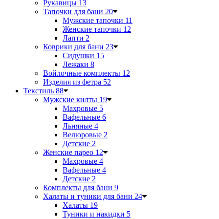
Рукавицы
13
Тапочки для бани
20
Мужские тапочки
11
Женские тапочки
12
Лапти
2
Коврики для бани
23
Сидушки
15
Лежаки
8
Войлочные комплекты
12
Изделия из фетра
52
Текстиль
88
Мужские килты
19
Махровые
5
Вафельные
6
Льняные
4
Велюровые
2
Детские
2
Женские парео
12
Махровые
4
Вафельные
4
Детские
2
Комплекты для бани
9
Халаты и туники для бани
24
Халаты
19
Туники и накидки
5