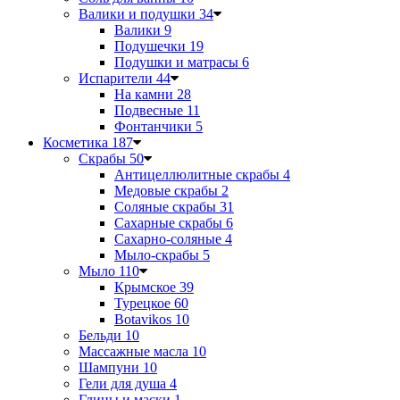
Валики и подушки
34
Валики
9
Подушечки
19
Подушки и матрасы
6
Испарители
44
На камни
28
Подвесные
11
Фонтанчики
5
Косметика
187
Скрабы
50
Антицеллюлитные скрабы
4
Медовые скрабы
2
Соляные скрабы
31
Сахарные скрабы
6
Сахарно-соляные
4
Мыло-скрабы
5
Мыло
110
Крымское
39
Турецкое
60
Botavikos
10
Бельди
10
Массажные масла
10
Шампуни
10
Гели для душа
4
Глины и маски
1