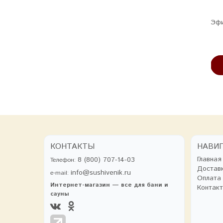
Эфирное масло «Герань»
Эфирное масло «Иланг-
Эфи
иланг»
380 руб
350 руб
В КОРЗИНУ
В КОРЗИНУ
КОНТАКТЫ
НАВИ
Главная
8 (800) 707-14-03
Телефон:
Достав
info@sushivenik.ru
e-mail:
Оплата
Интернет-магазин — все для бани и
Контак
сауны