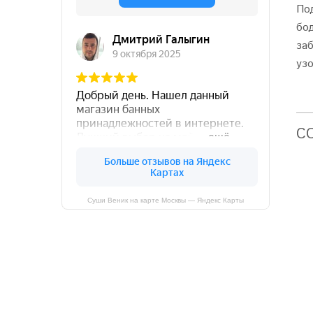
По
бо
за
уз
C
Суши Веник на карте Москвы — Яндекс Карты