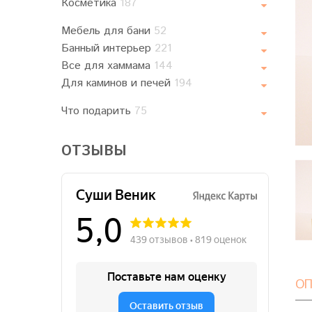
Косметика
187
Мебель для бани
52
Банный интерьер
221
Все для хаммама
144
Для каминов и печей
194
Что подарить
75
ОТЗЫВЫ
ОП