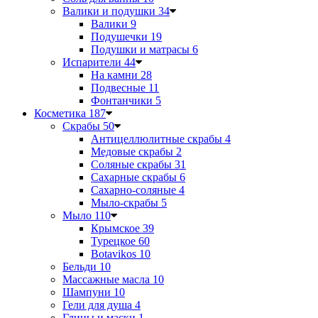
Валики и подушки
34
Валики
9
Подушечки
19
Подушки и матрасы
6
Испарители
44
На камни
28
Подвесные
11
Фонтанчики
5
Косметика
187
Скрабы
50
Антицеллюлитные скрабы
4
Медовые скрабы
2
Соляные скрабы
31
Сахарные скрабы
6
Сахарно-соляные
4
Мыло-скрабы
5
Мыло
110
Крымское
39
Турецкое
60
Botavikos
10
Бельди
10
Массажные масла
10
Шампуни
10
Гели для душа
4
Глины и маски
1