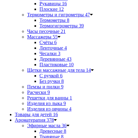
Рукавицы
16
Плоские
12
Термометры и гигрометры
47
Термометры
8
Термогигрометры
39
Часы песочные
21
Массажеры
55
Счёты
6
Ленточные
4
Чесалки
3
Деревянные
43
Пластиковые
10
Щетки массажные для тела
14
С ручкой
6
Без ручки
8
Пемзы и пилки
9
Расчески
9
Решетки для ванны
1
Изделия из лыка
9
Изделия из овчины
4
Товары для детей
16
Ароматерапия
378
Эфирные масла
36
Древесные
8
Травяные
8