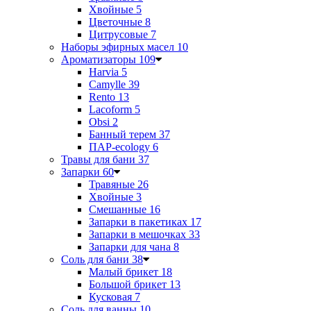
Хвойные
5
Цветочные
8
Цитрусовые
7
Наборы эфирных масел
10
Ароматизаторы
109
Harvia
5
Camylle
39
Rento
13
Lacoform
5
Obsi
2
Банный терем
37
ПАР-ecology
6
Травы для бани
37
Запарки
60
Травяные
26
Хвойные
3
Смешанные
16
Запарки в пакетиках
17
Запарки в мешочках
33
Запарки для чана
8
Соль для бани
38
Малый брикет
18
Большой брикет
13
Кусковая
7
Соль для ванны
10