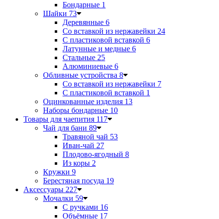
Бондарные
1
Шайки
73
Деревянные
6
Со вставкой из нержавейки
24
С пластиковой вставкой
6
Латунные и медные
6
Стальные
25
Алюминиевые
6
Обливные устройства
8
Со вставкой из нержавейки
7
С пластиковой вставкой
1
Оцинкованные изделия
13
Наборы бондарные
10
Товары для чаепития
117
Чай для бани
89
Травяной чай
53
Иван-чай
27
Плодово-ягодный
8
Из коры
2
Кружки
9
Берестяная посуда
19
Аксессуары
227
Мочалки
59
С ручками
16
Объёмные
17