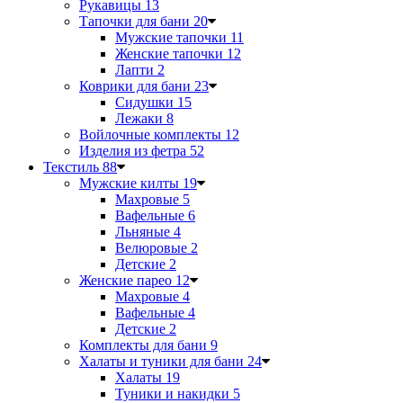
Рукавицы
13
Тапочки для бани
20
Мужские тапочки
11
Женские тапочки
12
Лапти
2
Коврики для бани
23
Сидушки
15
Лежаки
8
Войлочные комплекты
12
Изделия из фетра
52
Текстиль
88
Мужские килты
19
Махровые
5
Вафельные
6
Льняные
4
Велюровые
2
Детские
2
Женские парео
12
Махровые
4
Вафельные
4
Детские
2
Комплекты для бани
9
Халаты и туники для бани
24
Халаты
19
Туники и накидки
5