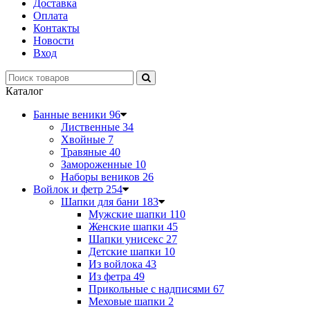
Доставка
Оплата
Контакты
Новости
Вход
Каталог
Банные веники
96
Лиственные
34
Хвойные
7
Травяные
40
Замороженные
10
Наборы веников
26
Войлок и фетр
254
Шапки для бани
183
Мужские шапки
110
Женские шапки
45
Шапки унисекс
27
Детские шапки
10
Из войлока
43
Из фетра
49
Прикольные с надписями
67
Меховые шапки
2