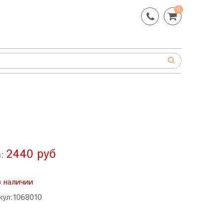
0
2440 руб
а:
в наличии
кул:
1068010