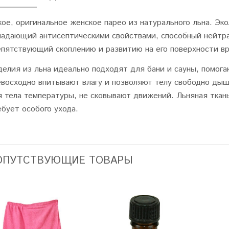
кое, оригинальное женское парео из натурального льна. Эк
ладающий антисептическими свойствами, способный нейтра
епятствующий скоплению и развитию на его поверхности в
делия из льна идеально подходят для бани и сауны, помог
евосходно впитывают влагу и позволяют телу свободно ды
я тела температуры, не сковывают движений. Льняная ткан
ебует особого ухода.
ОПУТСТВУЮЩИЕ ТОВАРЫ