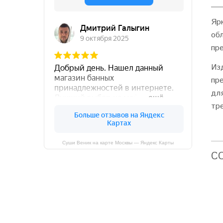
Яр
об
пр
Из
пр
дл
тр
Суши Веник на карте Москвы — Яндекс Карты
C