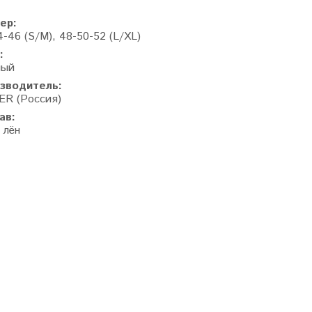
ер:
-46 (S/M), 48-50-52 (L/XL)
:
ный
зводитель:
R (Россия)
ав:
 лён