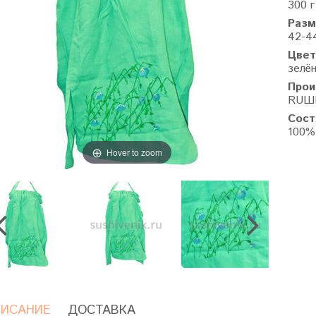
300 г
Разм
42-44
Цвет
зелё
Прои
RUШE
Сост
100%
Hover to zoom
ИСАНИЕ
ДОСТАВКА