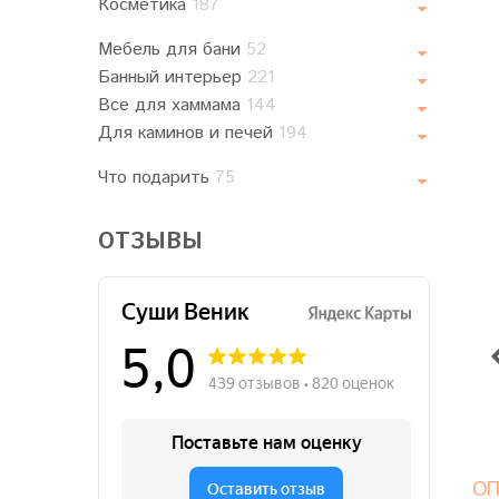
Косметика
187
Мебель для бани
52
Банный интерьер
221
Все для хаммама
144
Для каминов и печей
194
Что подарить
75
ОТЗЫВЫ
ОП