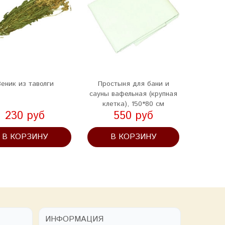
еник из таволги
Простыня для бани и
Чалма 
сауны вафельная (крупная
клетка), 150*80 см
230 руб
550 руб
В КОРЗИНУ
В КОРЗИНУ
В
ИНФОРМАЦИЯ