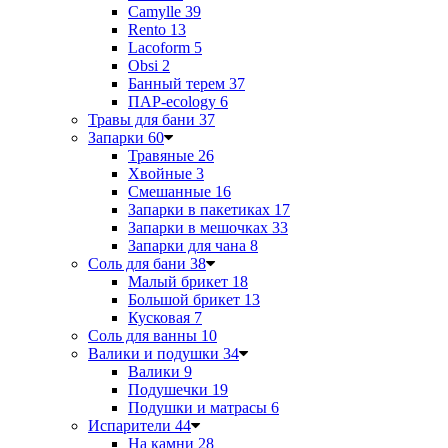
Camylle
39
Rento
13
Lacoform
5
Obsi
2
Банный терем
37
ПАР-ecology
6
Травы для бани
37
Запарки
60
Травяные
26
Хвойные
3
Смешанные
16
Запарки в пакетиках
17
Запарки в мешочках
33
Запарки для чана
8
Соль для бани
38
Малый брикет
18
Большой брикет
13
Кусковая
7
Соль для ванны
10
Валики и подушки
34
Валики
9
Подушечки
19
Подушки и матрасы
6
Испарители
44
На камни
28