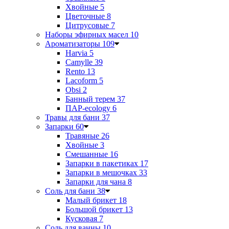
Хвойные
5
Цветочные
8
Цитрусовые
7
Наборы эфирных масел
10
Ароматизаторы
109
Harvia
5
Camylle
39
Rento
13
Lacoform
5
Obsi
2
Банный терем
37
ПАР-ecology
6
Травы для бани
37
Запарки
60
Травяные
26
Хвойные
3
Смешанные
16
Запарки в пакетиках
17
Запарки в мешочках
33
Запарки для чана
8
Соль для бани
38
Малый брикет
18
Большой брикет
13
Кусковая
7
Соль для ванны
10