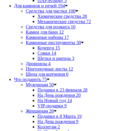
ПАР-ecology
5
Для каминов и печей
194
Средства для чистки
100
Химические средства
28
Механические средства
72
Средства для розжига
10
Камни для бани
12
Каминные наборы
17
Каминные инструменты
30
Кочерги
15
Совки
14
Щетки и щипцы
3
Дровницы
4
Притопочные листы
12
Щепа для копчения
6
Что подарить
75
Мужчинам
50
Подарки к 23 февраля
28
На День рождения
20
На Новый год
14
VIP-подарки
9
Женщинам
26
Подарки к 8 Марта
19
На День рождения
9
Коллегам
2