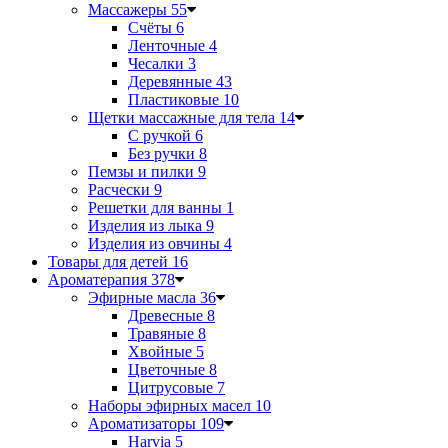
Массажеры
55
Счёты
6
Ленточные
4
Чесалки
3
Деревянные
43
Пластиковые
10
Щетки массажные для тела
14
С ручкой
6
Без ручки
8
Пемзы и пилки
9
Расчески
9
Решетки для ванны
1
Изделия из лыка
9
Изделия из овчины
4
Товары для детей
16
Ароматерапия
378
Эфирные масла
36
Древесные
8
Травяные
8
Хвойные
5
Цветочные
8
Цитрусовые
7
Наборы эфирных масел
10
Ароматизаторы
109
Harvia
5