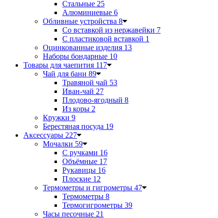
Стальные
25
Алюминиевые
6
Обливные устройства
8
Со вставкой из нержавейки
7
С пластиковой вставкой
1
Оцинкованные изделия
13
Наборы бондарные
10
Товары для чаепития
117
Чай для бани
89
Травяной чай
53
Иван-чай
27
Плодово-ягодный
8
Из коры
2
Кружки
9
Берестяная посуда
19
Аксессуары
227
Мочалки
59
С ручками
16
Объёмные
17
Рукавицы
16
Плоские
12
Термометры и гигрометры
47
Термометры
8
Термогигрометры
39
Часы песочные
21