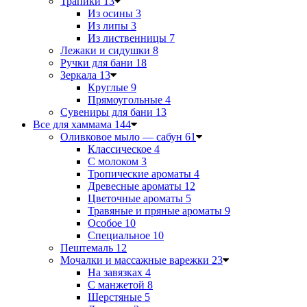
Трапики
13
Из осины
3
Из липы
3
Из лиственницы
7
Лежаки и сидушки
8
Ручки для бани
18
Зеркала
13
Круглые
9
Прямоугольные
4
Сувениры для бани
13
Все для хаммама
144
Оливковое мыло — сабун
61
Классическое
4
С молоком
3
Тропические ароматы
4
Древесные ароматы
12
Цветочные ароматы
5
Травяные и пряные ароматы
9
Особое
10
Специальное
10
Пештемаль
12
Мочалки и массажные варежки
23
На завязках
4
С манжетой
8
Шерстяные
5