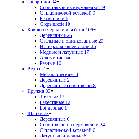
Запарники
34
Со вставкой из нержавейки
19
С пластиковой вставкой
9
Без вставки
6
С крышкой
18
Ковши и черпаки для бани
109
Деревянные
26
Стальные и оцинкованные
20
Из нержавеющей стали
35
Медные и латунные
17
Алюминиевые
11
Резные
10
Ведра
21
Металлические
11
Деревянные
2
Деревянные со вставкой
8
Кружки
33
Точеные
17
Берестяные
12
Бондарные
1
Шайки
73
Деревянные
6
Со вставкой из нержавейки
24
С пластиковой вставкой
6
Латунные и медные
6