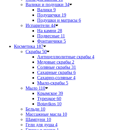
Валики и подушки
34
Валики
9
Подушечки
19
Подушки и матрасы
6
Испарители
44
На камни
28
Подвесные
11
Фонтанчики
5
Косметика
187
Скрабы
50
Антицеллюлитные скрабы
4
Медовые скрабы
2
Соляные скрабы
31
Сахарные скрабы
6
Сахарно-соляные
4
Мыло-скрабы
5
Мыло
110
Крымское
39
Турецкое
60
Botavikos
10
Бельди
10
Массажные масла
10
Шампуни
10
Гели для душа
4
Глины и маски
1