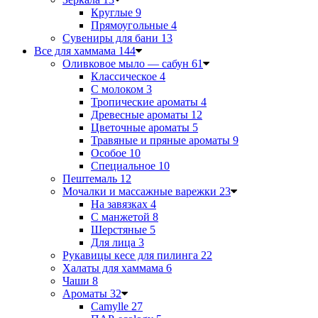
Круглые
9
Прямоугольные
4
Сувениры для бани
13
Все для хаммама
144
Оливковое мыло — сабун
61
Классическое
4
С молоком
3
Тропические ароматы
4
Древесные ароматы
12
Цветочные ароматы
5
Травяные и пряные ароматы
9
Особое
10
Специальное
10
Пештемаль
12
Мочалки и массажные варежки
23
На завязках
4
С манжетой
8
Шерстяные
5
Для лица
3
Рукавицы кесе для пилинга
22
Халаты для хаммама
6
Чаши
8
Ароматы
32
Camylle
27