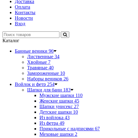
Доставка
Оплата
Контакты
Новости
Вход
Каталог
Банные веники
96
Лиственные
34
Хвойные
7
Травяные
40
Замороженные
10
Наборы веников
26
Войлок и фетр
254
Шапки для бани
183
Мужские шапки
110
Женские шапки
45
Шапки унисекс
27
Детские шапки
10
Из войлока
43
Из фетра
49
Прикольные с надписями
67
Меховые шапки
2