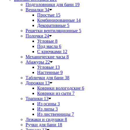
Подголовники для бани
19
Вешалки
34
Простые
15
Комбинированные
14
Декоративные
5
Решетки вентиляционные
5
Полочки
24
Угловые
8
Под масла
6
С крючками
12
Механические часы
8
Абажуры
22
Угловые
13
Настенные
9
Таблички для бани
38
Дорожки
13
Коврики вологодские
6
Коврики из сыти
7
Трапики
13
Из осины
3
Из липы
3
Из лиственницы
7
Лежаки и сидушки
8
Ручки для бани
18
Зеркала
13