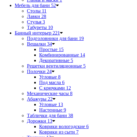
Мебель для бани
52
Столы
11
Лавки
28
Стулья
3
Табуреты
10
Банный интерьер
221
Подголовники для бани
19
Вешалки
34
Простые
15
Комбинированные
14
Декоративные
5
Решетки вентиляционные
5
Полочки
24
Угловые
8
Под масла
6
С крючками
12
Механические часы
8
Абажуры
22
Угловые
13
Настенные
9
Таблички для бани
38
Дорожки
13
Коврики вологодские
6
Коврики из сыти
7