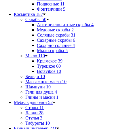
Подвесные
11
Фонтанчики
5
Косметика
187
Скрабы
50
Антицеллюлитные скрабы
4
Медовые скрабы
2
Соляные скрабы
31
Сахарные скрабы
6
Сахарно-соляные
4
Мыло-скрабы
5
Мыло
110
Крымское
39
Турецкое
60
Botavikos
10
Бельди
10
Массажные масла
10
Шампуни
10
Гели для душа
4
Глины и маски
1
Мебель для бани
52
Столы
11
Лавки
28
Стулья
3
Табуреты
10
Банный интерьер
221