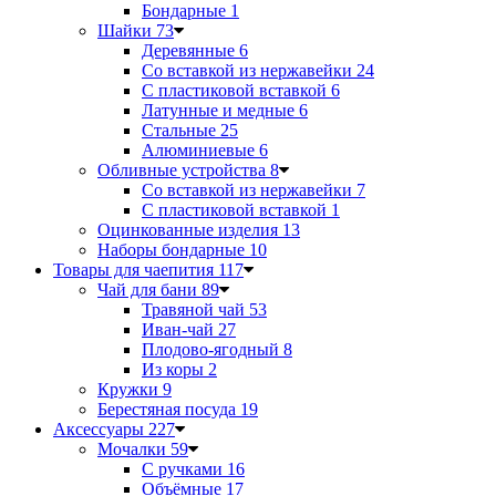
Бондарные
1
Шайки
73
Деревянные
6
Со вставкой из нержавейки
24
С пластиковой вставкой
6
Латунные и медные
6
Стальные
25
Алюминиевые
6
Обливные устройства
8
Со вставкой из нержавейки
7
С пластиковой вставкой
1
Оцинкованные изделия
13
Наборы бондарные
10
Товары для чаепития
117
Чай для бани
89
Травяной чай
53
Иван-чай
27
Плодово-ягодный
8
Из коры
2
Кружки
9
Берестяная посуда
19
Аксессуары
227
Мочалки
59
С ручками
16
Объёмные
17