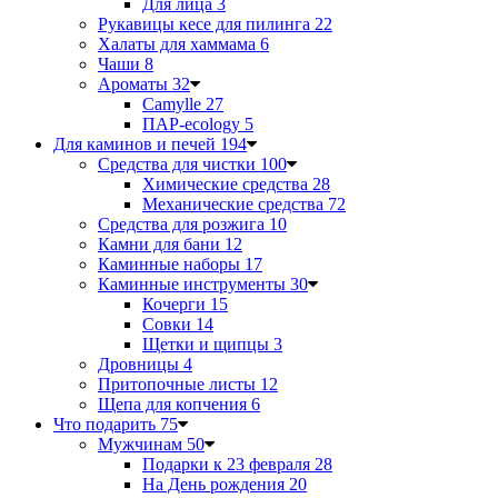
Для лица
3
Рукавицы кесе для пилинга
22
Халаты для хаммама
6
Чаши
8
Ароматы
32
Camylle
27
ПАР-ecology
5
Для каминов и печей
194
Средства для чистки
100
Химические средства
28
Механические средства
72
Средства для розжига
10
Камни для бани
12
Каминные наборы
17
Каминные инструменты
30
Кочерги
15
Совки
14
Щетки и щипцы
3
Дровницы
4
Притопочные листы
12
Щепа для копчения
6
Что подарить
75
Мужчинам
50
Подарки к 23 февраля
28
На День рождения
20