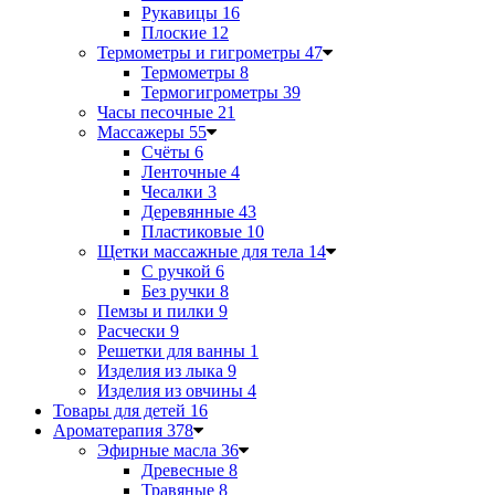
Рукавицы
16
Плоские
12
Термометры и гигрометры
47
Термометры
8
Термогигрометры
39
Часы песочные
21
Массажеры
55
Счёты
6
Ленточные
4
Чесалки
3
Деревянные
43
Пластиковые
10
Щетки массажные для тела
14
С ручкой
6
Без ручки
8
Пемзы и пилки
9
Расчески
9
Решетки для ванны
1
Изделия из лыка
9
Изделия из овчины
4
Товары для детей
16
Ароматерапия
378
Эфирные масла
36
Древесные
8
Травяные
8