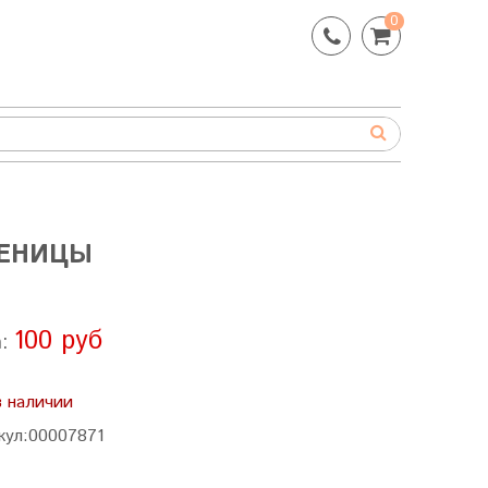
0
ШЕНИЦЫ
100 руб
а:
в наличии
кул:
00007871