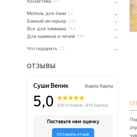
Косметика
187
Мебель для бани
52
Банный интерьер
221
Все для хаммама
144
Для каминов и печей
194
Что подарить
75
ОТЗЫВЫ
ОП
По
упр
чу