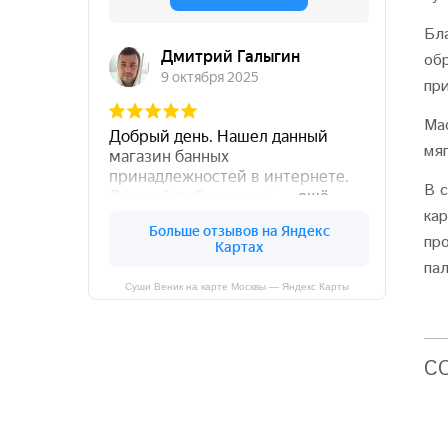
Бл
об
пр
Ма
мяг
В 
ка
пр
па
Суши Веник на карте Москвы — Яндекс Карты
C