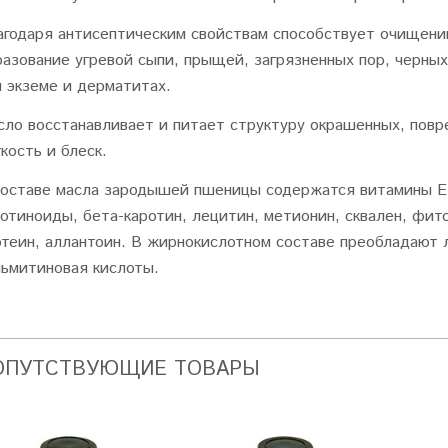
агодаря антисептическим свойствам способствует очищени
разование угревой сыпи, прыщей, загрязненных пор, черных
и экземе и дерматитах.
сло восстанавливает и питает структуру окрашенных, пов
кость и блеск.
составе масла зародышей пшеницы содержатся витамины Е, 
ротиноиды, бета-каротин, лецитин, метионин, сквален, фит
отеин, аллантоин. В жирнокислотном составе преобладают л
льмитиновая кислоты.
ОПУТСТВУЮЩИЕ ТОВАРЫ