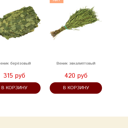
еник берёзовый
Веник эвкалиптовый
Эфирно
315 руб
420 руб
В КОРЗИНУ
В КОРЗИНУ
В