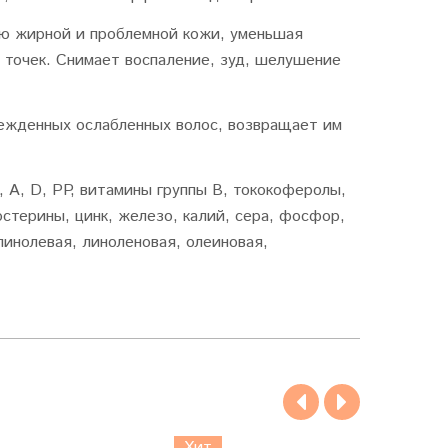
ю жирной и проблемной кожи, уменьшая
 точек. Снимает воспаление, зуд, шелушение
режденных ослабленных волос, возвращает им
А, D, PP, витамины группы В, тококоферолы,
остерины, цинк, железо, калий, сера, фосфор,
инолевая, линоленовая, олеиновая,
Хит