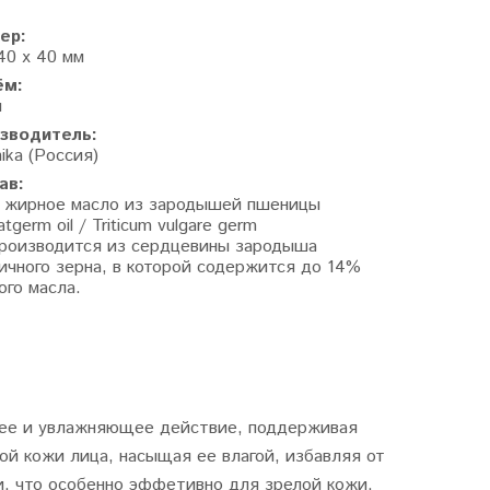
ер:
40 х 40 мм
ём:
л
зводитель:
ika (Россия)
ав:
 жирное масло из зародышей пшеницы
tgerm oil / Triticum vulgare germ
, производится из сердцевины зародыша
ичного зерна, в которой содержится до 14%
ого масла.
щее и увлажняющее действие, поддерживая
ой кожи лица, насыщая ее влагой, избавляя от
и, что особенно эффетивно для зрелой кожи.