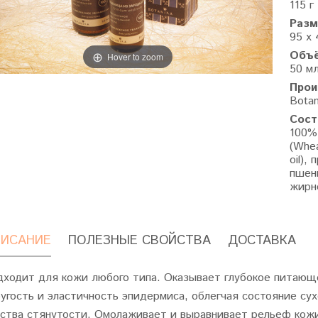
115 г
Разм
95 х 
Объ
Hover to zoom
50 м
Прои
Botan
Сост
100%
(Whea
oil)
пшен
жирн
ИСАНИЕ
ПОЛЕЗНЫЕ СВОЙСТВА
ДОСТАВКА
дходит для кожи любого типа. Оказывает глубокое питаю
угость и эластичность эпидермиса, облегчая состояние сух
вства стянутости. Омолаживает и выравнивает рельеф кож