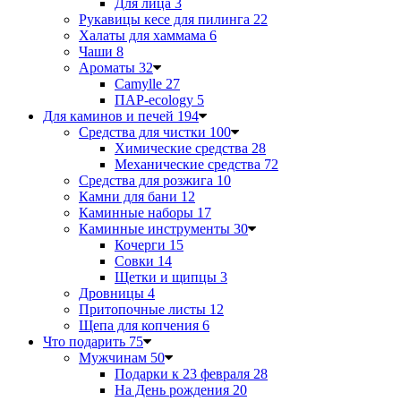
Для лица
3
Рукавицы кесе для пилинга
22
Халаты для хаммама
6
Чаши
8
Ароматы
32
Camylle
27
ПАР-ecology
5
Для каминов и печей
194
Средства для чистки
100
Химические средства
28
Механические средства
72
Средства для розжига
10
Камни для бани
12
Каминные наборы
17
Каминные инструменты
30
Кочерги
15
Совки
14
Щетки и щипцы
3
Дровницы
4
Притопочные листы
12
Щепа для копчения
6
Что подарить
75
Мужчинам
50
Подарки к 23 февраля
28
На День рождения
20