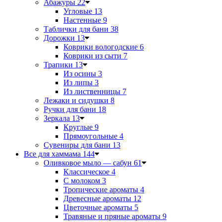
Абажуры
22
Угловые
13
Настенные
9
Таблички для бани
38
Дорожки
13
Коврики вологодские
6
Коврики из сыти
7
Трапики
13
Из осины
3
Из липы
3
Из лиственницы
7
Лежаки и сидушки
8
Ручки для бани
18
Зеркала
13
Круглые
9
Прямоугольные
4
Сувениры для бани
13
Все для хаммама
144
Оливковое мыло — сабун
61
Классическое
4
С молоком
3
Тропические ароматы
4
Древесные ароматы
12
Цветочные ароматы
5
Травяные и пряные ароматы
9