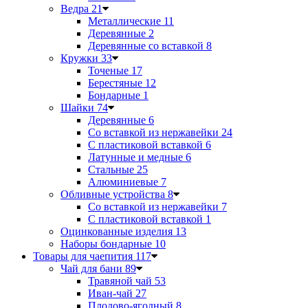
Ведра
21
Металлические
11
Деревянные
2
Деревянные со вставкой
8
Кружки
33
Точеные
17
Берестяные
12
Бондарные
1
Шайки
74
Деревянные
6
Со вставкой из нержавейки
24
С пластиковой вставкой
6
Латунные и медные
6
Стальные
25
Алюминиевые
7
Обливные устройства
8
Со вставкой из нержавейки
7
С пластиковой вставкой
1
Оцинкованные изделия
13
Наборы бондарные
10
Товары для чаепития
117
Чай для бани
89
Травяной чай
53
Иван-чай
27
Плодово-ягодный
8