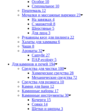
Особое
10
Специальное
10
Пештемаль
12
Мочалки и массажные варежки
23
На завязках
4
С манжетой
8
Шерстяные
5
Для лица
3
Рукавицы кесе для пилинга
22
Халаты для хаммама
6
Чаши
8
Ароматы
32
Camylle
27
ПАР-ecology
5
Для каминов и печей
194
Средства для чистки
100
Химические средства
28
Механические средства
72
Средства для розжига
10
Камни для бани
12
Каминные наборы
17
Каминные инструменты
30
Кочерги
15
Совки
14
Щетки и щипцы
3