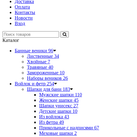
Доставка
Оплата
Контакты
Новости
Вход
Каталог
Банные веники
96
Лиственные
34
Хвойные
7
Травяные
40
Замороженные
10
Наборы веников
26
Войлок и фетр
254
Шапки для бани
183
Мужские шапки
110
Женские шапки
45
Шапки унисекс
27
Детские шапки
10
Из войлока
43
Из фетра
49
Прикольные с надписями
67
Меховые шапки
2