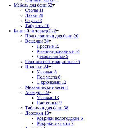
Мебель для бани
52
Столы
11
Лавки
28
Стулья
3
Табуреты
10
Банный интерьер
222
Подголовники для бани
20
Вешалки
34
Простые
15
Комбинированные
14
Декоративные
5
Решетки вентиляционные
5
Полочки
24
Угловые
8
Под масла
6
С крючками
12
Механические часы
8
Абажуры
22
Угловые
13
Настенные
9
Таблички для бани
38
Дорожки
13
Коврики вологодские
6
Коврики из сыти
7