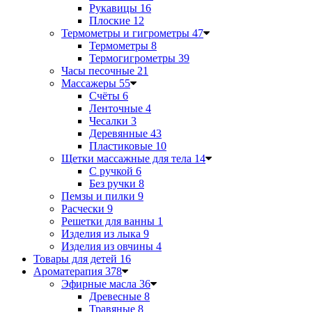
Рукавицы
16
Плоские
12
Термометры и гигрометры
47
Термометры
8
Термогигрометры
39
Часы песочные
21
Массажеры
55
Счёты
6
Ленточные
4
Чесалки
3
Деревянные
43
Пластиковые
10
Щетки массажные для тела
14
С ручкой
6
Без ручки
8
Пемзы и пилки
9
Расчески
9
Решетки для ванны
1
Изделия из лыка
9
Изделия из овчины
4
Товары для детей
16
Ароматерапия
378
Эфирные масла
36
Древесные
8
Травяные
8