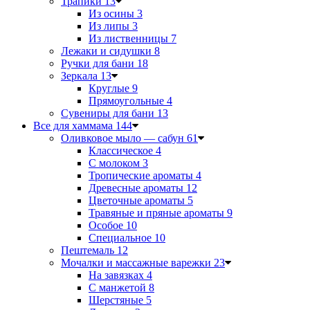
Трапики
13
Из осины
3
Из липы
3
Из лиственницы
7
Лежаки и сидушки
8
Ручки для бани
18
Зеркала
13
Круглые
9
Прямоугольные
4
Сувениры для бани
13
Все для хаммама
144
Оливковое мыло — сабун
61
Классическое
4
С молоком
3
Тропические ароматы
4
Древесные ароматы
12
Цветочные ароматы
5
Травяные и пряные ароматы
9
Особое
10
Специальное
10
Пештемаль
12
Мочалки и массажные варежки
23
На завязках
4
С манжетой
8
Шерстяные
5