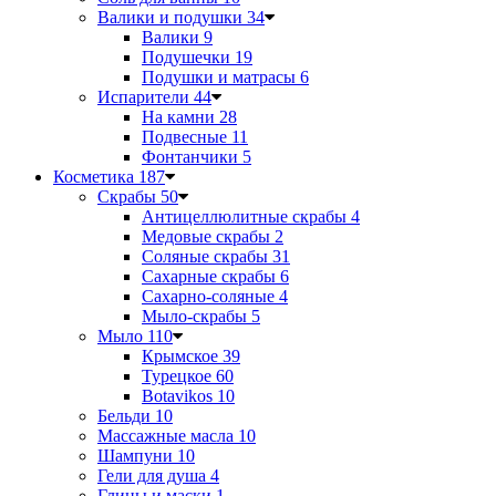
Валики и подушки
34
Валики
9
Подушечки
19
Подушки и матрасы
6
Испарители
44
На камни
28
Подвесные
11
Фонтанчики
5
Косметика
187
Скрабы
50
Антицеллюлитные скрабы
4
Медовые скрабы
2
Соляные скрабы
31
Сахарные скрабы
6
Сахарно-соляные
4
Мыло-скрабы
5
Мыло
110
Крымское
39
Турецкое
60
Botavikos
10
Бельди
10
Массажные масла
10
Шампуни
10
Гели для душа
4
Глины и маски
1