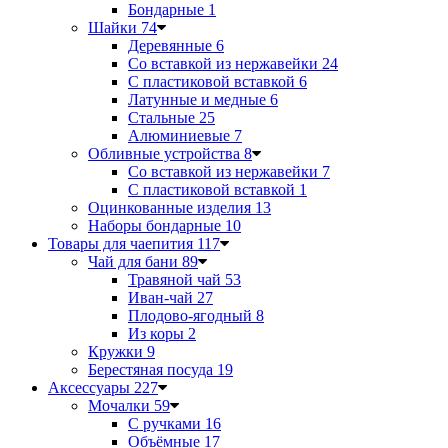
Бондарные
1
Шайки
74
Деревянные
6
Со вставкой из нержавейки
24
С пластиковой вставкой
6
Латунные и медные
6
Стальные
25
Алюминиевые
7
Обливные устройства
8
Со вставкой из нержавейки
7
С пластиковой вставкой
1
Оцинкованные изделия
13
Наборы бондарные
10
Товары для чаепития
117
Чай для бани
89
Травяной чай
53
Иван-чай
27
Плодово-ягодный
8
Из коры
2
Кружки
9
Берестяная посуда
19
Аксессуары
227
Мочалки
59
С ручками
16
Объёмные
17