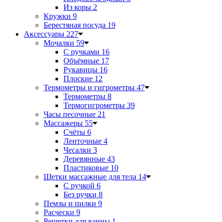
Из коры
2
Кружки
9
Берестяная посуда
19
Аксессуары
227
Мочалки
59
С ручками
16
Объёмные
17
Рукавицы
16
Плоские
12
Термометры и гигрометры
47
Термометры
8
Термогигрометры
39
Часы песочные
21
Массажеры
55
Счёты
6
Ленточные
4
Чесалки
3
Деревянные
43
Пластиковые
10
Щетки массажные для тела
14
С ручкой
6
Без ручки
8
Пемзы и пилки
9
Расчески
9
Решетки для ванны
1