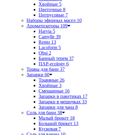
Хвойные
5
Цветочные
8
Цитрусовые
7
Наборы эфирных масел
10
Ароматизаторы
109
Harvia
5
Camylle
39
Rento
13
Lacoform
5
Obsi
2
Банный терем
37
ПАР-ecology
6
Травы для бани
37
Запарки
60
Травяные
26
Хвойные
3
Смешанные
16
Запарки в пакетиках
17
Запарки в мешочках
33
Запарки для чана
8
Соль для бани
38
Малый брикет
18
Большой брикет
13
Кусковая
7
Соль для ванны
10