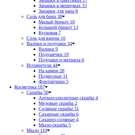
Запарки в пакетиках
17
Запарки в мешочках
33
Запарки для чана
8
Соль для бани
38
Малый брикет
18
Большой брикет
13
Кусковая
7
Соль для ванны
10
Валики и подушки
34
Валики
9
Подушечки
19
Подушки и матрасы
6
Испарители
44
На камни
28
Подвесные
11
Фонтанчики
5
Косметика
187
Скрабы
50
Антицеллюлитные скрабы
4
Медовые скрабы
2
Соляные скрабы
31
Сахарные скрабы
6
Сахарно-соляные
4
Мыло-скрабы
5
Мыло
110