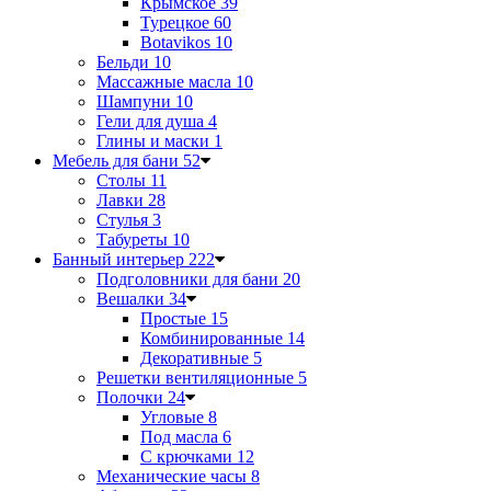
Крымское
39
Турецкое
60
Botavikos
10
Бельди
10
Массажные масла
10
Шампуни
10
Гели для душа
4
Глины и маски
1
Мебель для бани
52
Столы
11
Лавки
28
Стулья
3
Табуреты
10
Банный интерьер
222
Подголовники для бани
20
Вешалки
34
Простые
15
Комбинированные
14
Декоративные
5
Решетки вентиляционные
5
Полочки
24
Угловые
8
Под масла
6
С крючками
12
Механические часы
8