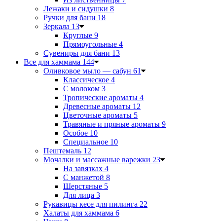
Лежаки и сидушки
8
Ручки для бани
18
Зеркала
13
Круглые
9
Прямоугольные
4
Сувениры для бани
13
Все для хаммама
144
Оливковое мыло — сабун
61
Классическое
4
С молоком
3
Тропические ароматы
4
Древесные ароматы
12
Цветочные ароматы
5
Травяные и пряные ароматы
9
Особое
10
Специальное
10
Пештемаль
12
Мочалки и массажные варежки
23
На завязках
4
С манжетой
8
Шерстяные
5
Для лица
3
Рукавицы кесе для пилинга
22
Халаты для хаммама
6