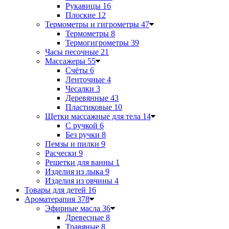
Рукавицы
16
Плоские
12
Термометры и гигрометры
47
Термометры
8
Термогигрометры
39
Часы песочные
21
Массажеры
55
Счёты
6
Ленточные
4
Чесалки
3
Деревянные
43
Пластиковые
10
Щетки массажные для тела
14
С ручкой
6
Без ручки
8
Пемзы и пилки
9
Расчески
9
Решетки для ванны
1
Изделия из лыка
9
Изделия из овчины
4
Товары для детей
16
Ароматерапия
378
Эфирные масла
36
Древесные
8
Травяные
8