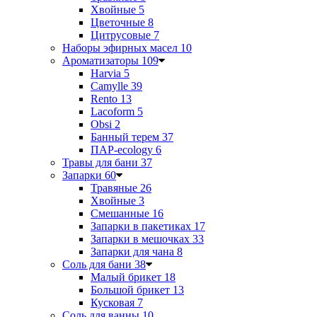
Хвойные
5
Цветочные
8
Цитрусовые
7
Наборы эфирных масел
10
Ароматизаторы
109
Harvia
5
Camylle
39
Rento
13
Lacoform
5
Obsi
2
Банный терем
37
ПАР-ecology
6
Травы для бани
37
Запарки
60
Травяные
26
Хвойные
3
Смешанные
16
Запарки в пакетиках
17
Запарки в мешочках
33
Запарки для чана
8
Соль для бани
38
Малый брикет
18
Большой брикет
13
Кусковая
7
Соль для ванны
10