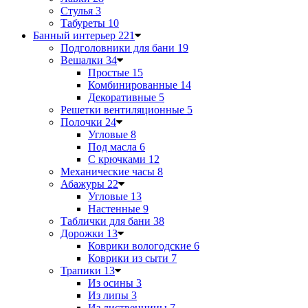
Стулья
3
Табуреты
10
Банный интерьер
221
Подголовники для бани
19
Вешалки
34
Простые
15
Комбинированные
14
Декоративные
5
Решетки вентиляционные
5
Полочки
24
Угловые
8
Под масла
6
С крючками
12
Механические часы
8
Абажуры
22
Угловые
13
Настенные
9
Таблички для бани
38
Дорожки
13
Коврики вологодские
6
Коврики из сыти
7
Трапики
13
Из осины
3
Из липы
3
Из лиственницы
7