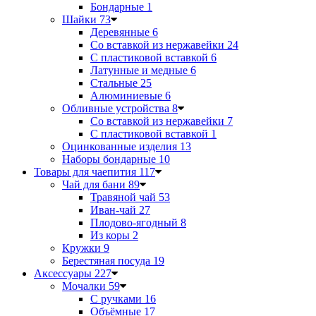
Бондарные
1
Шайки
73
Деревянные
6
Со вставкой из нержавейки
24
С пластиковой вставкой
6
Латунные и медные
6
Стальные
25
Алюминиевые
6
Обливные устройства
8
Со вставкой из нержавейки
7
С пластиковой вставкой
1
Оцинкованные изделия
13
Наборы бондарные
10
Товары для чаепития
117
Чай для бани
89
Травяной чай
53
Иван-чай
27
Плодово-ягодный
8
Из коры
2
Кружки
9
Берестяная посуда
19
Аксессуары
227
Мочалки
59
С ручками
16
Объёмные
17