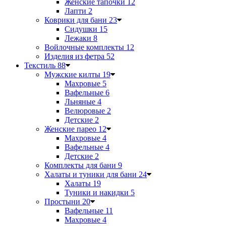
Женские тапочки
12
Лапти
2
Коврики для бани
23
Сидушки
15
Лежаки
8
Войлочные комплекты
12
Изделия из фетра
52
Текстиль
88
Мужские килты
19
Махровые
5
Вафельные
6
Льняные
4
Велюровые
2
Детские
2
Женские парео
12
Махровые
4
Вафельные
4
Детские
2
Комплекты для бани
9
Халаты и туники для бани
24
Халаты
19
Туники и накидки
5
Простыни
20
Вафельные
11
Махровые
4