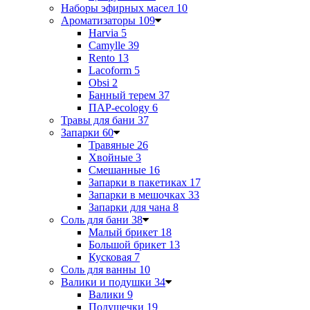
Наборы эфирных масел
10
Ароматизаторы
109
Harvia
5
Camylle
39
Rento
13
Lacoform
5
Obsi
2
Банный терем
37
ПАР-ecology
6
Травы для бани
37
Запарки
60
Травяные
26
Хвойные
3
Смешанные
16
Запарки в пакетиках
17
Запарки в мешочках
33
Запарки для чана
8
Соль для бани
38
Малый брикет
18
Большой брикет
13
Кусковая
7
Соль для ванны
10
Валики и подушки
34
Валики
9
Подушечки
19