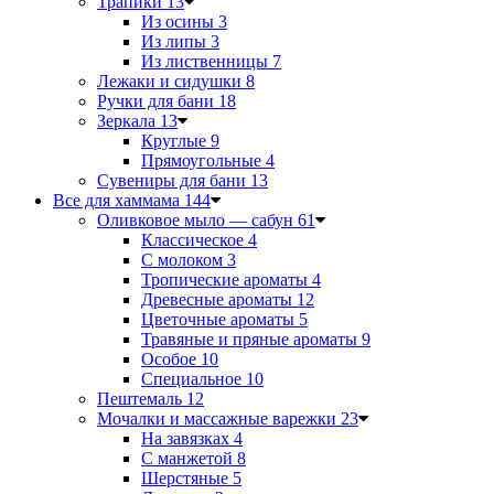
Трапики
13
Из осины
3
Из липы
3
Из лиственницы
7
Лежаки и сидушки
8
Ручки для бани
18
Зеркала
13
Круглые
9
Прямоугольные
4
Сувениры для бани
13
Все для хаммама
144
Оливковое мыло — сабун
61
Классическое
4
С молоком
3
Тропические ароматы
4
Древесные ароматы
12
Цветочные ароматы
5
Травяные и пряные ароматы
9
Особое
10
Специальное
10
Пештемаль
12
Мочалки и массажные варежки
23
На завязках
4
С манжетой
8
Шерстяные
5