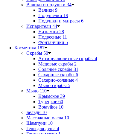
Валики и подушки
34
Валики
9
Подушечки
19
Подушки и матрасы
6
Испарители
44
На камни
28
Подвесные
11
Фонтанчики
5
Косметика
187
Скрабы
50
Антицеллюлитные скрабы
4
Медовые скрабы
2
Соляные скрабы
31
Сахарные скрабы
6
Сахарно-соляные
4
Мыло-скрабы
5
Мыло
110
Крымское
39
Турецкое
60
Botavikos
10
Бельди
10
Массажные масла
10
Шампуни
10
Гели для душа
4
Глины и маски
1