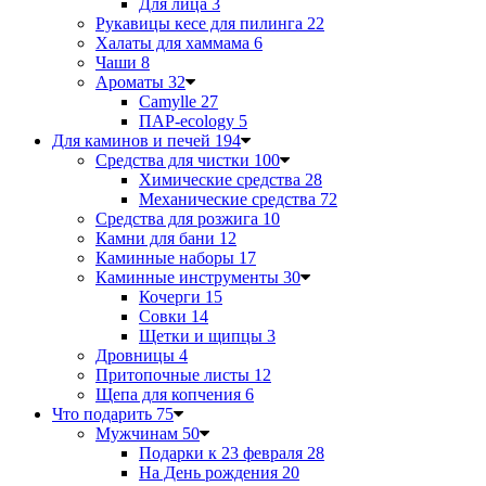
Для лица
3
Рукавицы кесе для пилинга
22
Халаты для хаммама
6
Чаши
8
Ароматы
32
Camylle
27
ПАР-ecology
5
Для каминов и печей
194
Средства для чистки
100
Химические средства
28
Механические средства
72
Средства для розжига
10
Камни для бани
12
Каминные наборы
17
Каминные инструменты
30
Кочерги
15
Совки
14
Щетки и щипцы
3
Дровницы
4
Притопочные листы
12
Щепа для копчения
6
Что подарить
75
Мужчинам
50
Подарки к 23 февраля
28
На День рождения
20