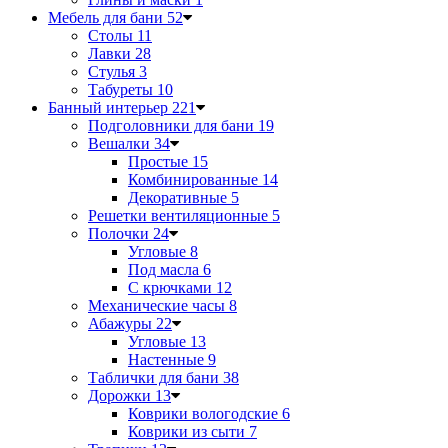
Мебель для бани
52
Столы
11
Лавки
28
Стулья
3
Табуреты
10
Банный интерьер
221
Подголовники для бани
19
Вешалки
34
Простые
15
Комбинированные
14
Декоративные
5
Решетки вентиляционные
5
Полочки
24
Угловые
8
Под масла
6
С крючками
12
Механические часы
8
Абажуры
22
Угловые
13
Настенные
9
Таблички для бани
38
Дорожки
13
Коврики вологодские
6
Коврики из сыти
7