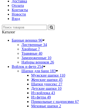
Доставка
Оплата
Контакты
Новости
Вход
Каталог
Банные веники
96
Лиственные
34
Хвойные
7
Травяные
40
Замороженные
10
Наборы веников
26
Войлок и фетр
254
Шапки для бани
183
Мужские шапки
110
Женские шапки
45
Шапки унисекс
27
Детские шапки
10
Из войлока
43
Из фетра
49
Прикольные с надписями
67
Меховые шапки
2