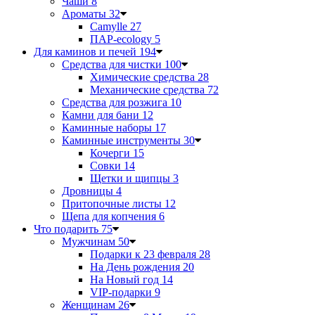
Чаши
8
Ароматы
32
Camylle
27
ПАР-ecology
5
Для каминов и печей
194
Средства для чистки
100
Химические средства
28
Механические средства
72
Средства для розжига
10
Камни для бани
12
Каминные наборы
17
Каминные инструменты
30
Кочерги
15
Совки
14
Щетки и щипцы
3
Дровницы
4
Притопочные листы
12
Щепа для копчения
6
Что подарить
75
Мужчинам
50
Подарки к 23 февраля
28
На День рождения
20
На Новый год
14
VIP-подарки
9
Женщинам
26