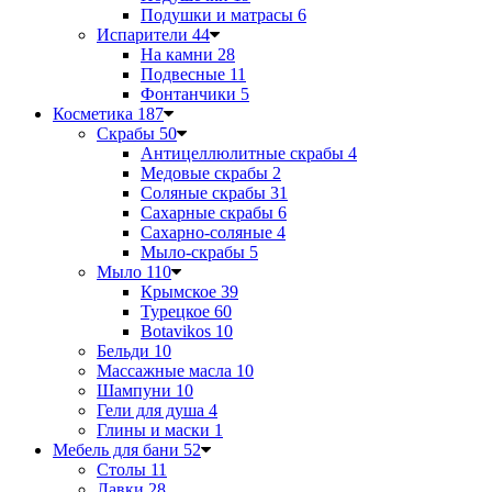
Подушки и матрасы
6
Испарители
44
На камни
28
Подвесные
11
Фонтанчики
5
Косметика
187
Скрабы
50
Антицеллюлитные скрабы
4
Медовые скрабы
2
Соляные скрабы
31
Сахарные скрабы
6
Сахарно-соляные
4
Мыло-скрабы
5
Мыло
110
Крымское
39
Турецкое
60
Botavikos
10
Бельди
10
Массажные масла
10
Шампуни
10
Гели для душа
4
Глины и маски
1
Мебель для бани
52
Столы
11
Лавки
28