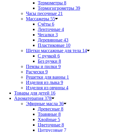
Термометры
8
Термогигрометры
39
Часы песочные
21
Массажеры
55
Счёты
6
Ленточные
4
Чесалки
3
Деревянные
43
Пластиковые
10
Щетки массажные для тела
14
С ручкой
6
Без ручки
8
Пемзы и пилки
9
Расчески
9
Решетки для ванны
1
Изделия из лыка
9
Изделия из овчины
4
Товары для детей
16
Ароматерапия
378
Эфирные масла
36
Древесные
8
Травяные
8
Хвойные
5
Цветочные
8
Цитрусовые
7