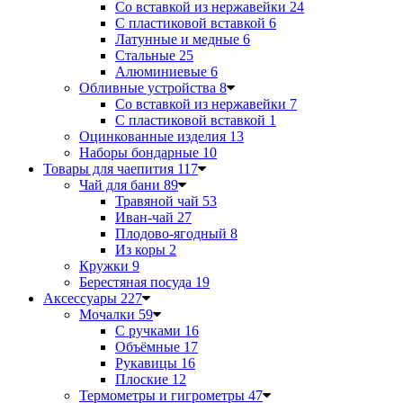
Со вставкой из нержавейки
24
С пластиковой вставкой
6
Латунные и медные
6
Стальные
25
Алюминиевые
6
Обливные устройства
8
Со вставкой из нержавейки
7
С пластиковой вставкой
1
Оцинкованные изделия
13
Наборы бондарные
10
Товары для чаепития
117
Чай для бани
89
Травяной чай
53
Иван-чай
27
Плодово-ягодный
8
Из коры
2
Кружки
9
Берестяная посуда
19
Аксессуары
227
Мочалки
59
С ручками
16
Объёмные
17
Рукавицы
16
Плоские
12
Термометры и гигрометры
47