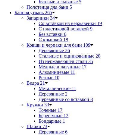
Бязевые и льняные
5
Полотенца для бани
5
Банная утварь
265
Запарники
34
Со вставкой из нержавейки
19
С пластиковой вставкой
9
Без вставки
6
С крышкой
18
Ковши и черпаки для бани
109
Деревянные
26
Стальные и оцинкованные
20
Из нержавеющей стали
35
Медные и латунные
17
Алюминиевые
11
Резные
10
Ведра
21
Металлические
11
Деревянные
2
Деревянные со вставкой
8
Кружки
33
Точеные
17
Берестяные
12
Бондарные
1
Шайки
73
Деревянные
6