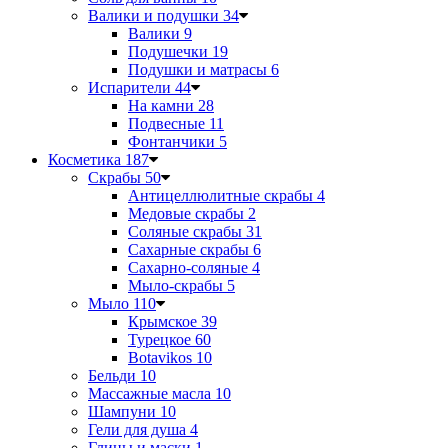
Валики и подушки
34
Валики
9
Подушечки
19
Подушки и матрасы
6
Испарители
44
На камни
28
Подвесные
11
Фонтанчики
5
Косметика
187
Скрабы
50
Антицеллюлитные скрабы
4
Медовые скрабы
2
Соляные скрабы
31
Сахарные скрабы
6
Сахарно-соляные
4
Мыло-скрабы
5
Мыло
110
Крымское
39
Турецкое
60
Botavikos
10
Бельди
10
Массажные масла
10
Шампуни
10
Гели для душа
4
Глины и маски
1