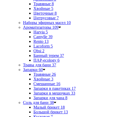
Травяные
8
Хвойные
5
Цветочные
8
Цитрусовые
7
Наборы эфирных масел
10
Ароматизаторы
109
Harvia
5
Camylle
39
Rento
13
Lacoform
5
Obsi
2
Банный терем
37
ПАР-ecology
6
Травы для бани
37
Запарки
60
Травяные
26
Хвойные
3
Смешанные
16
Запарки в пакетиках
17
Запарки в мешочках
33
Запарки для чана
8
Соль для бани
38
Малый брикет
18
Большой брикет
13
Кусковая
7