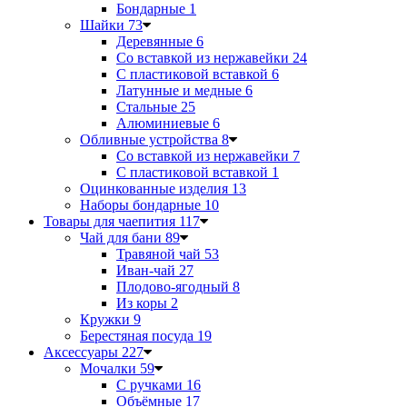
Бондарные
1
Шайки
73
Деревянные
6
Со вставкой из нержавейки
24
С пластиковой вставкой
6
Латунные и медные
6
Стальные
25
Алюминиевые
6
Обливные устройства
8
Со вставкой из нержавейки
7
С пластиковой вставкой
1
Оцинкованные изделия
13
Наборы бондарные
10
Товары для чаепития
117
Чай для бани
89
Травяной чай
53
Иван-чай
27
Плодово-ягодный
8
Из коры
2
Кружки
9
Берестяная посуда
19
Аксессуары
227
Мочалки
59
С ручками
16
Объёмные
17