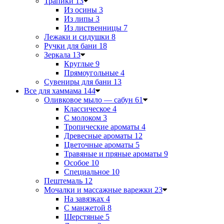
Трапики
13
Из осины
3
Из липы
3
Из лиственницы
7
Лежаки и сидушки
8
Ручки для бани
18
Зеркала
13
Круглые
9
Прямоугольные
4
Сувениры для бани
13
Все для хаммама
144
Оливковое мыло — сабун
61
Классическое
4
С молоком
3
Тропические ароматы
4
Древесные ароматы
12
Цветочные ароматы
5
Травяные и пряные ароматы
9
Особое
10
Специальное
10
Пештемаль
12
Мочалки и массажные варежки
23
На завязках
4
С манжетой
8
Шерстяные
5