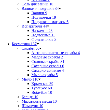
Соль для ванны
10
Валики и подушки
34
Валики
9
Подушечки
19
Подушки и матрасы
6
Испарители
44
На камни
28
Подвесные
11
Фонтанчики
5
Косметика
187
Скрабы
50
Антицеллюлитные скрабы
4
Медовые скрабы
2
Соляные скрабы
31
Сахарные скрабы
6
Сахарно-соляные
4
Мыло-скрабы
5
Мыло
110
Крымское
39
Турецкое
60
Botavikos
10
Бельди
10
Массажные масла
10
Шампуни
10