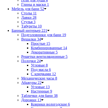
Гели для душа
4
Глины и маски
1
Мебель для бани
52
Столы
11
Лавки
28
Стулья
3
Табуреты
10
Банный интерьер
221
Подголовники для бани
19
Вешалки
34
Простые
15
Комбинированные
14
Декоративные
5
Решетки вентиляционные
5
Полочки
24
Угловые
8
Под масла
6
С крючками
12
Механические часы
8
Абажуры
22
Угловые
13
Настенные
9
Таблички для бани
38
Дорожки
13
Коврики вологодские
6