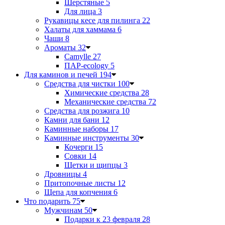
Шерстяные
5
Для лица
3
Рукавицы кесе для пилинга
22
Халаты для хаммама
6
Чаши
8
Ароматы
32
Camylle
27
ПАР-ecology
5
Для каминов и печей
194
Средства для чистки
100
Химические средства
28
Механические средства
72
Средства для розжига
10
Камни для бани
12
Каминные наборы
17
Каминные инструменты
30
Кочерги
15
Совки
14
Щетки и щипцы
3
Дровницы
4
Притопочные листы
12
Щепа для копчения
6
Что подарить
75
Мужчинам
50
Подарки к 23 февраля
28