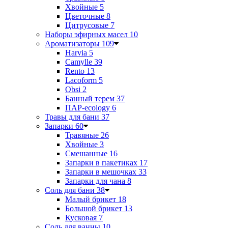
Хвойные
5
Цветочные
8
Цитрусовые
7
Наборы эфирных масел
10
Ароматизаторы
109
Harvia
5
Camylle
39
Rento
13
Lacoform
5
Obsi
2
Банный терем
37
ПАР-ecology
6
Травы для бани
37
Запарки
60
Травяные
26
Хвойные
3
Смешанные
16
Запарки в пакетиках
17
Запарки в мешочках
33
Запарки для чана
8
Соль для бани
38
Малый брикет
18
Большой брикет
13
Кусковая
7
Соль для ванны
10