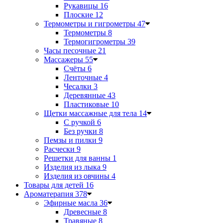
Рукавицы
16
Плоские
12
Термометры и гигрометры
47
Термометры
8
Термогигрометры
39
Часы песочные
21
Массажеры
55
Счёты
6
Ленточные
4
Чесалки
3
Деревянные
43
Пластиковые
10
Щетки массажные для тела
14
С ручкой
6
Без ручки
8
Пемзы и пилки
9
Расчески
9
Решетки для ванны
1
Изделия из лыка
9
Изделия из овчины
4
Товары для детей
16
Ароматерапия
378
Эфирные масла
36
Древесные
8
Травяные
8