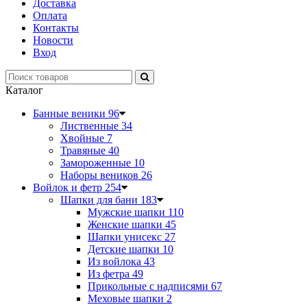
Доставка
Оплата
Контакты
Новости
Вход
Каталог
Банные веники
96
Лиственные
34
Хвойные
7
Травяные
40
Замороженные
10
Наборы веников
26
Войлок и фетр
254
Шапки для бани
183
Мужские шапки
110
Женские шапки
45
Шапки унисекс
27
Детские шапки
10
Из войлока
43
Из фетра
49
Прикольные с надписями
67
Меховые шапки
2