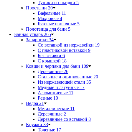
Туники и накидки
5
Простыни
20
Вафельные
11
Махровые
4
Бязевые и льняные
5
Полотенца для бани
5
Банная утварь
265
Запарники
34
Со вставкой из нержавейки
19
С пластиковой вставкой
9
Без вставки
6
С крышкой
18
Ковши и черпаки для бани
109
Деревянные
26
Стальные и оцинкованные
20
Из нержавеющей стали
35
Медные и латунные
17
Алюминиевые
11
Резные
10
Ведра
21
Металлические
11
Деревянные
2
Деревянные со вставкой
8
Кружки
33
Точеные
17