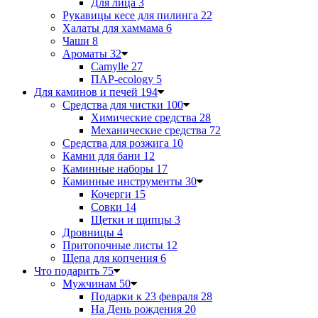
Для лица
3
Рукавицы кесе для пилинга
22
Халаты для хаммама
6
Чаши
8
Ароматы
32
Camylle
27
ПАР-ecology
5
Для каминов и печей
194
Средства для чистки
100
Химические средства
28
Механические средства
72
Средства для розжига
10
Камни для бани
12
Каминные наборы
17
Каминные инструменты
30
Кочерги
15
Совки
14
Щетки и щипцы
3
Дровницы
4
Притопочные листы
12
Щепа для копчения
6
Что подарить
75
Мужчинам
50
Подарки к 23 февраля
28
На День рождения
20