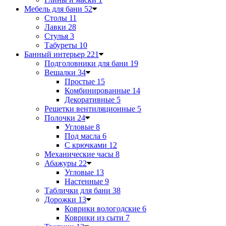
Мебель для бани
52
Столы
11
Лавки
28
Стулья
3
Табуреты
10
Банный интерьер
221
Подголовники для бани
19
Вешалки
34
Простые
15
Комбинированные
14
Декоративные
5
Решетки вентиляционные
5
Полочки
24
Угловые
8
Под масла
6
С крючками
12
Механические часы
8
Абажуры
22
Угловые
13
Настенные
9
Таблички для бани
38
Дорожки
13
Коврики вологодские
6
Коврики из сыти
7