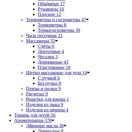
Объёмные
17
Рукавицы
16
Плоские
12
Термометры и гигрометры
47
Термометры
8
Термогигрометры
39
Часы песочные
21
Массажеры
55
Счёты
6
Ленточные
4
Чесалки
3
Деревянные
43
Пластиковые
10
Щетки массажные для тела
14
С ручкой
6
Без ручки
8
Пемзы и пилки
9
Расчески
9
Решетки для ванны
1
Изделия из лыка
9
Изделия из овчины
4
Товары для детей
16
Ароматерапия
378
Эфирные масла
36
Древесные
8