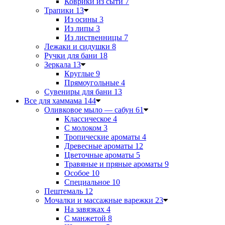
Коврики из сыти
7
Трапики
13
Из осины
3
Из липы
3
Из лиственницы
7
Лежаки и сидушки
8
Ручки для бани
18
Зеркала
13
Круглые
9
Прямоугольные
4
Сувениры для бани
13
Все для хаммама
144
Оливковое мыло — сабун
61
Классическое
4
С молоком
3
Тропические ароматы
4
Древесные ароматы
12
Цветочные ароматы
5
Травяные и пряные ароматы
9
Особое
10
Специальное
10
Пештемаль
12
Мочалки и массажные варежки
23
На завязках
4
С манжетой
8