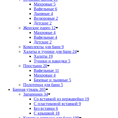
Махровые
5
Вафельные
6
Льняные
4
Велюровые
2
Детские
2
Женские парео
12
Махровые
4
Вафельные
4
Детские
2
Комплекты для бани
9
Халаты и туники для бани
24
Халаты
19
Туники и накидки
5
Простыни
20
Вафельные
11
Махровые
4
Бязевые и льняные
5
Полотенца для бани
5
Банная утварь
265
Запарники
34
Со вставкой из нержавейки
19
С пластиковой вставкой
9
Без вставки
6
С крышкой
18
Ковши и черпаки для бани
109