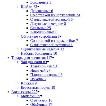
Бондарные
1
Шайки
73
Деревянные
6
Со вставкой из нержавейки
24
С пластиковой вставкой
6
Латунные и медные
6
Стальные
25
Алюминиевые
6
Обливные устройства
8
Со вставкой из нержавейки
7
С пластиковой вставкой
1
Оцинкованные изделия
13
Наборы бондарные
10
Товары для чаепития
117
Чай для бани
89
Травяной чай
53
Иван-чай
27
Плодово-ягодный
8
Из коры
2
Кружки
9
Берестяная посуда
19
Аксессуары
227
Мочалки
59
С ручками
16
Объёмные
17