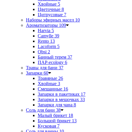
Хвойные
5
Цветочные
8
Цитрусовые
7
Наборы эфирных масел
10
Ароматизаторы
109
Harvia
5
Camylle
39
Rento
13
Lacoform
5
Obsi
2
Банный терем
37
ПАР-ecology
6
Травы для бани
37
Запарки
60
Травяные
26
Хвойные
3
Смешанные
16
Запарки в пакетиках
17
Запарки в мешочках
33
Запарки для чана
8
Соль для бани
38
Малый брикет
18
Большой брикет
13
Кусковая
7
Соль для ванны
10