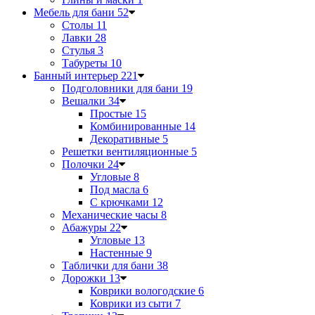
Мебель для бани
52
Столы
11
Лавки
28
Стулья
3
Табуреты
10
Банный интерьер
221
Подголовники для бани
19
Вешалки
34
Простые
15
Комбинированные
14
Декоративные
5
Решетки вентиляционные
5
Полочки
24
Угловые
8
Под масла
6
С крючками
12
Механические часы
8
Абажуры
22
Угловые
13
Настенные
9
Таблички для бани
38
Дорожки
13
Коврики вологодские
6
Коврики из сыти
7