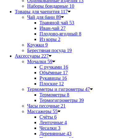
Оцинкованные изделия
13
Наборы бондарные
10
Товары для чаепития
117
Чай для бани
89
Травяной чай
53
Иван-чай
27
Плодово-ягодный
8
Из коры
2
Кружки
9
Берестяная посуда
19
Аксессуары
227
Мочалки
59
С ручками
16
Объёмные
17
Рукавицы
16
Плоские
12
Термометры и гигрометры
47
Термометры
8
Термогигрометры
39
Часы песочные
21
Массажеры
55
Счёты
6
Ленточные
4
Чесалки
3
Деревянные
43