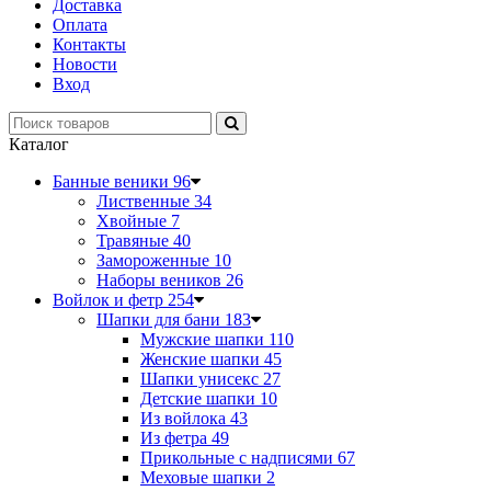
Доставка
Оплата
Контакты
Новости
Вход
Каталог
Банные веники
96
Лиственные
34
Хвойные
7
Травяные
40
Замороженные
10
Наборы веников
26
Войлок и фетр
254
Шапки для бани
183
Мужские шапки
110
Женские шапки
45
Шапки унисекс
27
Детские шапки
10
Из войлока
43
Из фетра
49
Прикольные с надписями
67
Меховые шапки
2