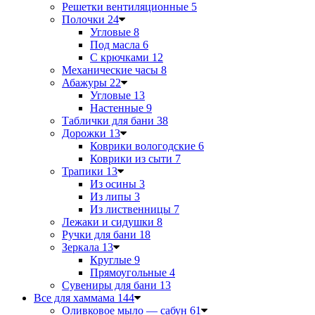
Решетки вентиляционные
5
Полочки
24
Угловые
8
Под масла
6
С крючками
12
Механические часы
8
Абажуры
22
Угловые
13
Настенные
9
Таблички для бани
38
Дорожки
13
Коврики вологодские
6
Коврики из сыти
7
Трапики
13
Из осины
3
Из липы
3
Из лиственницы
7
Лежаки и сидушки
8
Ручки для бани
18
Зеркала
13
Круглые
9
Прямоугольные
4
Сувениры для бани
13
Все для хаммама
144
Оливковое мыло — сабун
61