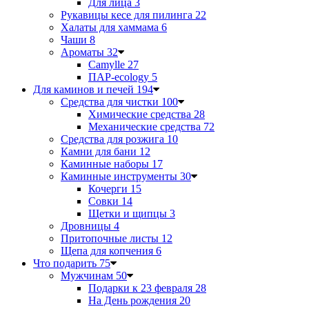
Для лица
3
Рукавицы кесе для пилинга
22
Халаты для хаммама
6
Чаши
8
Ароматы
32
Camylle
27
ПАР-ecology
5
Для каминов и печей
194
Средства для чистки
100
Химические средства
28
Механические средства
72
Средства для розжига
10
Камни для бани
12
Каминные наборы
17
Каминные инструменты
30
Кочерги
15
Совки
14
Щетки и щипцы
3
Дровницы
4
Притопочные листы
12
Щепа для копчения
6
Что подарить
75
Мужчинам
50
Подарки к 23 февраля
28
На День рождения
20