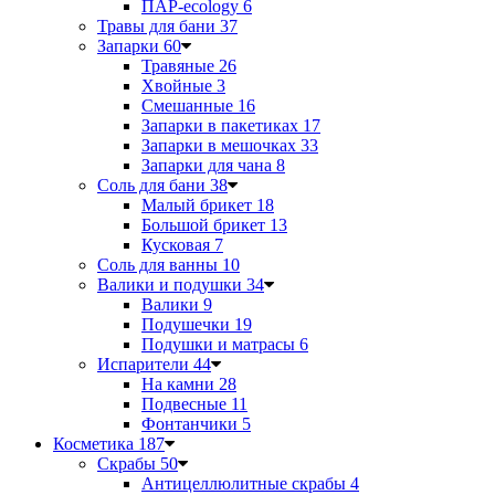
ПАР-ecology
6
Травы для бани
37
Запарки
60
Травяные
26
Хвойные
3
Смешанные
16
Запарки в пакетиках
17
Запарки в мешочках
33
Запарки для чана
8
Соль для бани
38
Малый брикет
18
Большой брикет
13
Кусковая
7
Соль для ванны
10
Валики и подушки
34
Валики
9
Подушечки
19
Подушки и матрасы
6
Испарители
44
На камни
28
Подвесные
11
Фонтанчики
5
Косметика
187
Скрабы
50
Антицеллюлитные скрабы
4