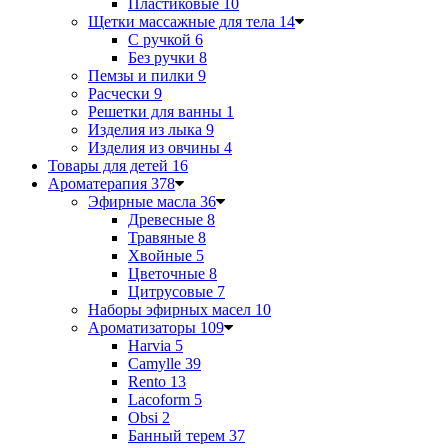
Пластиковые
10
Щетки массажные для тела
14
С ручкой
6
Без ручки
8
Пемзы и пилки
9
Расчески
9
Решетки для ванны
1
Изделия из лыка
9
Изделия из овчины
4
Товары для детей
16
Ароматерапия
378
Эфирные масла
36
Древесные
8
Травяные
8
Хвойные
5
Цветочные
8
Цитрусовые
7
Наборы эфирных масел
10
Ароматизаторы
109
Harvia
5
Camylle
39
Rento
13
Lacoform
5
Obsi
2
Банный терем
37