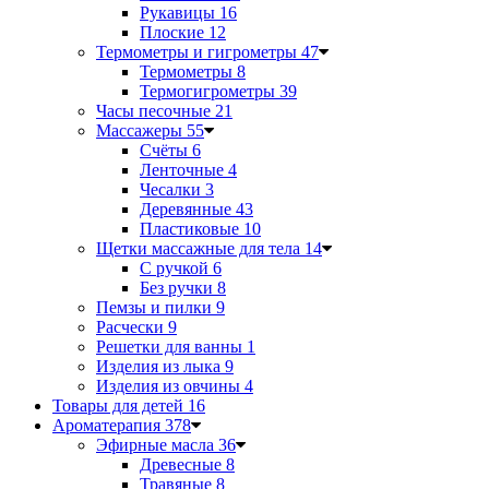
Рукавицы
16
Плоские
12
Термометры и гигрометры
47
Термометры
8
Термогигрометры
39
Часы песочные
21
Массажеры
55
Счёты
6
Ленточные
4
Чесалки
3
Деревянные
43
Пластиковые
10
Щетки массажные для тела
14
С ручкой
6
Без ручки
8
Пемзы и пилки
9
Расчески
9
Решетки для ванны
1
Изделия из лыка
9
Изделия из овчины
4
Товары для детей
16
Ароматерапия
378
Эфирные масла
36
Древесные
8
Травяные
8