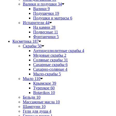
Валики и подушки
34
Валики
9
Подушечки
19
Подушки и матрасы
6
Испарители
44
На камни
28
Подвесные
11
Фонтанчики
5
Косметика
187
Скрабы
50
Антицеллюлитные скрабы
4
Медовые скрабы
2
Соляные скрабы
31
Сахарные скрабы
6
Сахарно-соляные
4
Мыло-скрабы
5
Мыло
110
Крымское
39
Турецкое
60
Botavikos
10
Бельди
10
Массажные масла
10
Шампуни
10
Гели для душа
4
Глины и маски
1