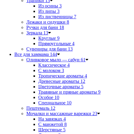
Трапики
13
Из осины
3
Из липы
3
Из лиственницы
7
Лежаки и сидушки
8
Ручки для бани
18
Зеркала
13
Круглые
9
Прямоугольные
4
Сувениры для бани
13
Все для хаммама
144
Оливковое мыло — сабун
61
Классическое
4
С молоком
3
Тропические ароматы
4
Древесные ароматы
12
Цветочные ароматы
5
Травяные и пряные ароматы
9
Особое
10
Специальное
10
Пештемаль
12
Мочалки и массажные варежки
23
На завязках
4
С манжетой
8
Шерстяные
5