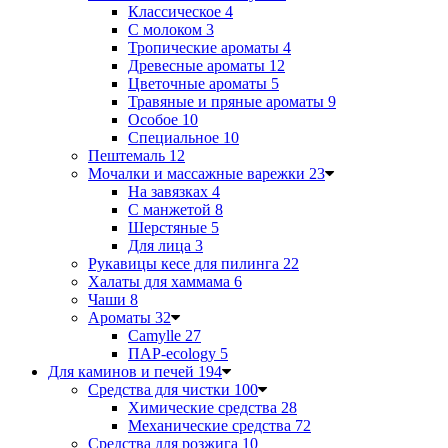
Классическое
4
С молоком
3
Тропические ароматы
4
Древесные ароматы
12
Цветочные ароматы
5
Травяные и пряные ароматы
9
Особое
10
Специальное
10
Пештемаль
12
Мочалки и массажные варежки
23
На завязках
4
С манжетой
8
Шерстяные
5
Для лица
3
Рукавицы кесе для пилинга
22
Халаты для хаммама
6
Чаши
8
Ароматы
32
Camylle
27
ПАР-ecology
5
Для каминов и печей
194
Средства для чистки
100
Химические средства
28
Механические средства
72
Средства для розжига
10