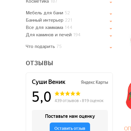
Косметика
187
Мебель для бани
52
Банный интерьер
221
Все для хаммама
144
Для каминов и печей
194
Что подарить
75
ОТЗЫВЫ
ОП