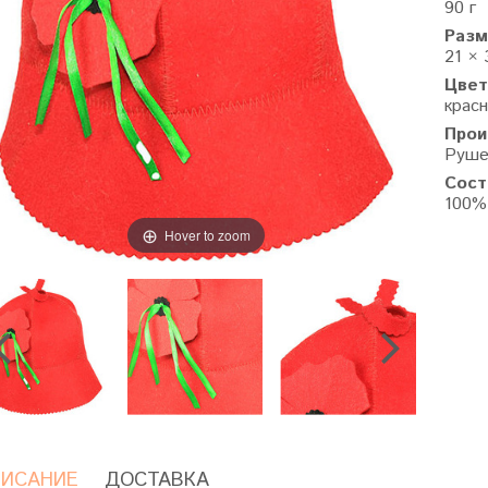
90 г
Разм
21 × 
Цвет
крас
Прои
Руше
Сост
100%
Hover to zoom
ИСАНИЕ
ДОСТАВКА