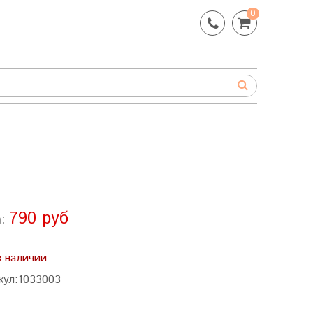
0
790 руб
а:
в наличии
кул:
1033003