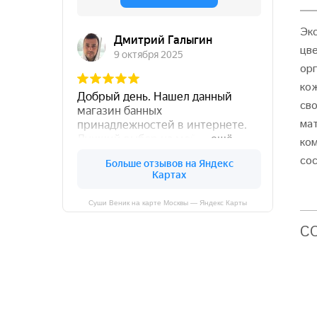
Эк
цв
ор
ко
св
ма
ко
со
Суши Веник на карте Москвы — Яндекс Карты
C