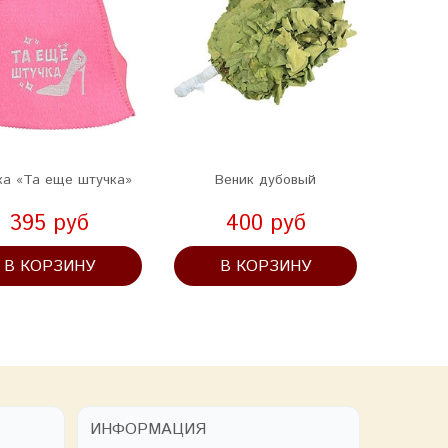
а «Та еще штучка»
Веник дубовый
Вен
395 руб
400 руб
В КОРЗИНУ
В КОРЗИНУ
В
ИНФОРМАЦИЯ