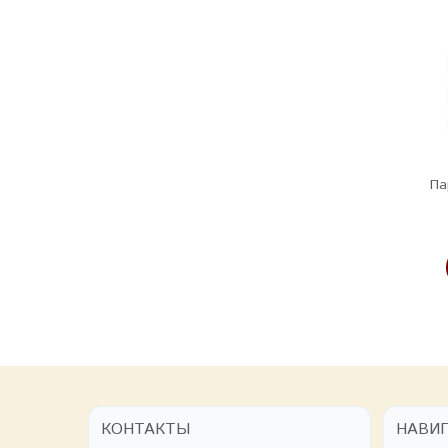
Эфирное масло «Ель»
Эфирное масло
Па
«Бергамот»
225 руб
305 руб
В КОРЗИНУ
В КОРЗИНУ
КОНТАКТЫ
НАВИ