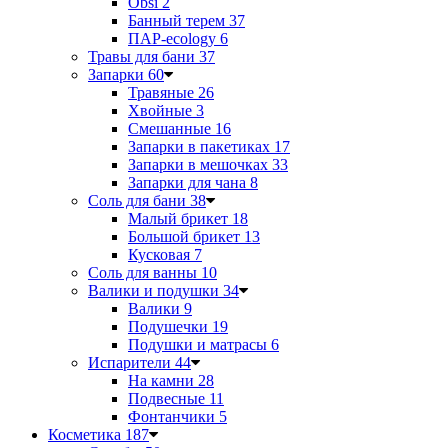
Obsi
2
Банный терем
37
ПАР-ecology
6
Травы для бани
37
Запарки
60
Травяные
26
Хвойные
3
Смешанные
16
Запарки в пакетиках
17
Запарки в мешочках
33
Запарки для чана
8
Соль для бани
38
Малый брикет
18
Большой брикет
13
Кусковая
7
Соль для ванны
10
Валики и подушки
34
Валики
9
Подушечки
19
Подушки и матрасы
6
Испарители
44
На камни
28
Подвесные
11
Фонтанчики
5
Косметика
187