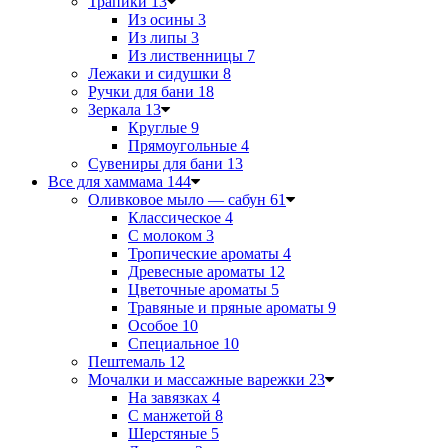
Трапики
13
Из осины
3
Из липы
3
Из лиственницы
7
Лежаки и сидушки
8
Ручки для бани
18
Зеркала
13
Круглые
9
Прямоугольные
4
Сувениры для бани
13
Все для хаммама
144
Оливковое мыло — сабун
61
Классическое
4
С молоком
3
Тропические ароматы
4
Древесные ароматы
12
Цветочные ароматы
5
Травяные и пряные ароматы
9
Особое
10
Специальное
10
Пештемаль
12
Мочалки и массажные варежки
23
На завязках
4
С манжетой
8
Шерстяные
5