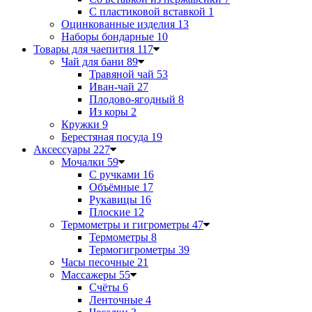
С пластиковой вставкой
1
Оцинкованные изделия
13
Наборы бондарные
10
Товары для чаепития
117
Чай для бани
89
Травяной чай
53
Иван-чай
27
Плодово-ягодный
8
Из коры
2
Кружки
9
Берестяная посуда
19
Аксессуары
227
Мочалки
59
С ручками
16
Объёмные
17
Рукавицы
16
Плоские
12
Термометры и гигрометры
47
Термометры
8
Термогигрометры
39
Часы песочные
21
Массажеры
55
Счёты
6
Ленточные
4