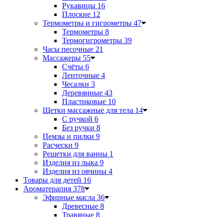
Рукавицы
16
Плоские
12
Термометры и гигрометры
47
Термометры
8
Термогигрометры
39
Часы песочные
21
Массажеры
55
Счёты
6
Ленточные
4
Чесалки
3
Деревянные
43
Пластиковые
10
Щетки массажные для тела
14
С ручкой
6
Без ручки
8
Пемзы и пилки
9
Расчески
9
Решетки для ванны
1
Изделия из лыка
9
Изделия из овчины
4
Товары для детей
16
Ароматерапия
378
Эфирные масла
36
Древесные
8
Травяные
8