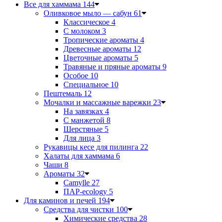
Все для хаммама
144
Оливковое мыло — сабун
61
Классическое
4
С молоком
3
Тропические ароматы
4
Древесные ароматы
12
Цветочные ароматы
5
Травяные и пряные ароматы
9
Особое
10
Специальное
10
Пештемаль
12
Мочалки и массажные варежки
23
На завязках
4
С манжетой
8
Шерстяные
5
Для лица
3
Рукавицы кесе для пилинга
22
Халаты для хаммама
6
Чаши
8
Ароматы
32
Camylle
27
ПАР-ecology
5
Для каминов и печей
194
Средства для чистки
100
Химические средства
28