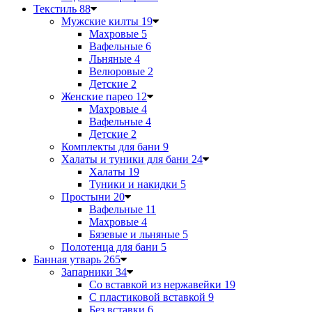
Текстиль
88
Мужские килты
19
Махровые
5
Вафельные
6
Льняные
4
Велюровые
2
Детские
2
Женские парео
12
Махровые
4
Вафельные
4
Детские
2
Комплекты для бани
9
Халаты и туники для бани
24
Халаты
19
Туники и накидки
5
Простыни
20
Вафельные
11
Махровые
4
Бязевые и льняные
5
Полотенца для бани
5
Банная утварь
265
Запарники
34
Со вставкой из нержавейки
19
С пластиковой вставкой
9
Без вставки
6