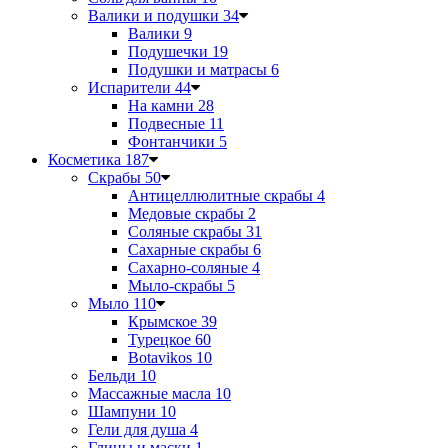
Валики и подушки
34
Валики
9
Подушечки
19
Подушки и матрасы
6
Испарители
44
На камни
28
Подвесные
11
Фонтанчики
5
Косметика
187
Скрабы
50
Антицеллюлитные скрабы
4
Медовые скрабы
2
Соляные скрабы
31
Сахарные скрабы
6
Сахарно-соляные
4
Мыло-скрабы
5
Мыло
110
Крымское
39
Турецкое
60
Botavikos
10
Бельди
10
Массажные масла
10
Шампуни
10
Гели для душа
4
Глины и маски
1