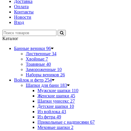
Доставка
Оплата
Контакты
Новости
Вход
Каталог
Банные веники
96
Лиственные
34
Хвойные
7
Травяные
40
Замороженные
10
Наборы веников
26
Войлок и фетр
254
Шапки для бани
183
Мужские шапки
110
Женские шапки
45
Шапки унисекс
27
Детские шапки
10
Из войлока
43
Из фетра
49
Прикольные с надписями
67
Меховые шапки
2