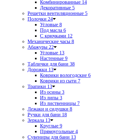
Комбинированные
14
Декоративные
5
Решетки вентиляционные
5
Полочки
24
Угловые
8
Под масла
6
С крючками
12
Механические часы
8
Абажуры
22
Угловые
13
Настенные
9
Таблички для бани
38
Дорожки
13
Коврики вологодские
6
Коврики из сыти
7
Трапики
13
Из осины
3
Из липы
3
Из лиственницы
7
Лежаки и сидушки
8
Ручки для бани
18
Зеркала
13
Круглые
9
Прямоугольные
4
Сувениры для бани
13