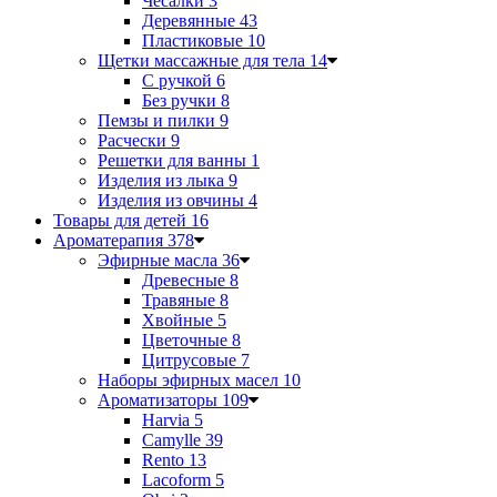
Чесалки
3
Деревянные
43
Пластиковые
10
Щетки массажные для тела
14
С ручкой
6
Без ручки
8
Пемзы и пилки
9
Расчески
9
Решетки для ванны
1
Изделия из лыка
9
Изделия из овчины
4
Товары для детей
16
Ароматерапия
378
Эфирные масла
36
Древесные
8
Травяные
8
Хвойные
5
Цветочные
8
Цитрусовые
7
Наборы эфирных масел
10
Ароматизаторы
109
Harvia
5
Camylle
39
Rento
13
Lacoform
5