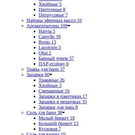
Хвойные
5
Цветочные
8
Цитрусовые
7
Наборы эфирных масел
10
Ароматизаторы
109
Harvia
5
Camylle
39
Rento
13
Lacoform
5
Obsi
2
Банный терем
37
ПАР-ecology
6
Травы для бани
37
Запарки
60
Травяные
26
Хвойные
3
Смешанные
16
Запарки в пакетиках
17
Запарки в мешочках
33
Запарки для чана
8
Соль для бани
38
Малый брикет
18
Большой брикет
13
Кусковая
7
Соль для ванны
10