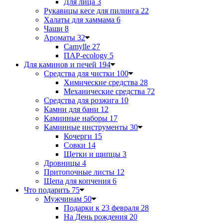
Для лица
3
Рукавицы кесе для пилинга
22
Халаты для хаммама
6
Чаши
8
Ароматы
32
Camylle
27
ПАР-ecology
5
Для каминов и печей
194
Средства для чистки
100
Химические средства
28
Механические средства
72
Средства для розжига
10
Камни для бани
12
Каминные наборы
17
Каминные инструменты
30
Кочерги
15
Совки
14
Щетки и щипцы
3
Дровницы
4
Притопочные листы
12
Щепа для копчения
6
Что подарить
75
Мужчинам
50
Подарки к 23 февраля
28
На День рождения
20