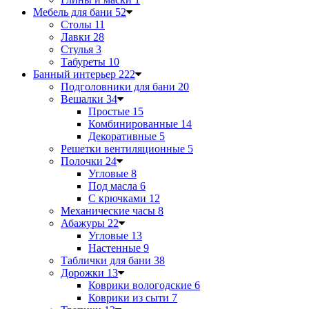
Мебель для бани
52
Столы
11
Лавки
28
Стулья
3
Табуреты
10
Банный интерьер
222
Подголовники для бани
20
Вешалки
34
Простые
15
Комбинированные
14
Декоративные
5
Решетки вентиляционные
5
Полочки
24
Угловые
8
Под масла
6
С крючками
12
Механические часы
8
Абажуры
22
Угловые
13
Настенные
9
Таблички для бани
38
Дорожки
13
Коврики вологодские
6
Коврики из сыти
7