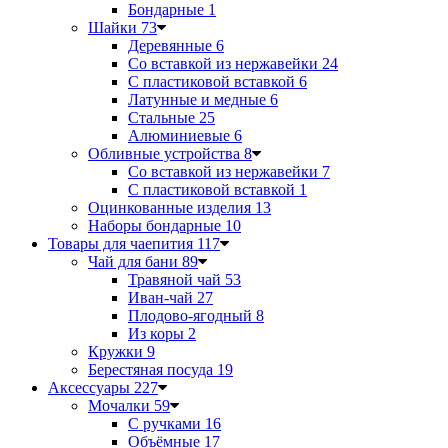
Бондарные
1
Шайки
73
Деревянные
6
Со вставкой из нержавейки
24
С пластиковой вставкой
6
Латунные и медные
6
Стальные
25
Алюминиевые
6
Обливные устройства
8
Со вставкой из нержавейки
7
С пластиковой вставкой
1
Оцинкованные изделия
13
Наборы бондарные
10
Товары для чаепития
117
Чай для бани
89
Травяной чай
53
Иван-чай
27
Плодово-ягодный
8
Из коры
2
Кружки
9
Берестяная посуда
19
Аксессуары
227
Мочалки
59
С ручками
16
Объёмные
17