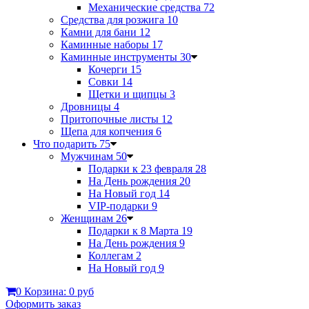
Механические средства
72
Средства для розжига
10
Камни для бани
12
Каминные наборы
17
Каминные инструменты
30
Кочерги
15
Совки
14
Щетки и щипцы
3
Дровницы
4
Притопочные листы
12
Щепа для копчения
6
Что подарить
75
Мужчинам
50
Подарки к 23 февраля
28
На День рождения
20
На Новый год
14
VIP-подарки
9
Женщинам
26
Подарки к 8 Марта
19
На День рождения
9
Коллегам
2
На Новый год
9
0
Корзина:
0 руб
Оформить заказ