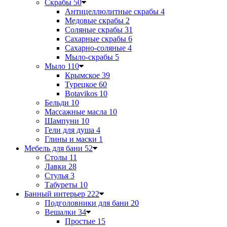
Скрабы
50
Антицеллюлитные скрабы
4
Медовые скрабы
2
Соляные скрабы
31
Сахарные скрабы
6
Сахарно-соляные
4
Мыло-скрабы
5
Мыло
110
Крымское
39
Турецкое
60
Botavikos
10
Бельди
10
Массажные масла
10
Шампуни
10
Гели для душа
4
Глины и маски
1
Мебель для бани
52
Столы
11
Лавки
28
Стулья
3
Табуреты
10
Банный интерьер
222
Подголовники для бани
20
Вешалки
34
Простые
15